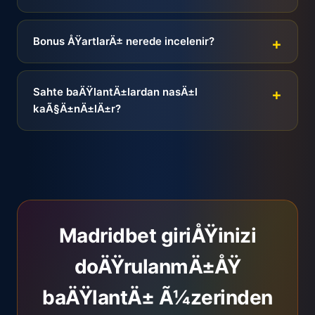
Bonus ÅŸartlarÄ± nerede incelenir?
Sahte baÄŸlantÄ±lardan nasÄ±l
kaÃ§Ä±nÄ±lÄ±r?
Madridbet giriÅŸinizi
doÄŸrulanmÄ±ÅŸ
baÄŸlantÄ± Ã¼zerinden