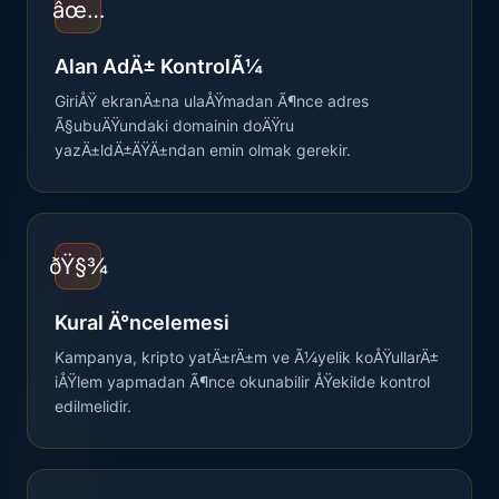
âœ…
Alan AdÄ± KontrolÃ¼
GiriÅŸ ekranÄ±na ulaÅŸmadan Ã¶nce adres
Ã§ubuÄŸundaki domainin doÄŸru
yazÄ±ldÄ±ÄŸÄ±ndan emin olmak gerekir.
ðŸ§¾
Kural Ä°ncelemesi
Kampanya, kripto yatÄ±rÄ±m ve Ã¼yelik koÅŸullarÄ±
iÅŸlem yapmadan Ã¶nce okunabilir ÅŸekilde kontrol
edilmelidir.