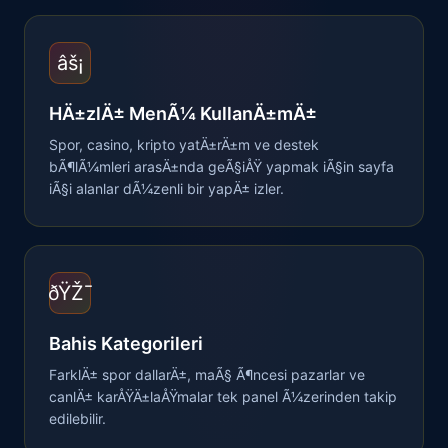
âš¡
HÄ±zlÄ± MenÃ¼ KullanÄ±mÄ±
Spor, casino, kripto yatÄ±rÄ±m ve destek
bÃ¶lÃ¼mleri arasÄ±nda geÃ§iÅŸ yapmak iÃ§in sayfa
iÃ§i alanlar dÃ¼zenli bir yapÄ± izler.
ðŸŽ¯
Bahis Kategorileri
FarklÄ± spor dallarÄ±, maÃ§ Ã¶ncesi pazarlar ve
canlÄ± karÅŸÄ±laÅŸmalar tek panel Ã¼zerinden takip
edilebilir.