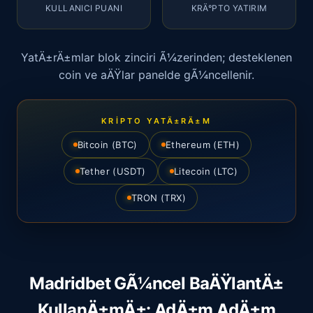
KULLANICI PUANI
KRÄ°PTO YATIRIM
YatÄ±rÄ±mlar blok zinciri Ã¼zerinden; desteklenen
coin ve aÄŸlar panelde gÃ¼ncellenir.
KRIPTO YATÄ±RÄ±M
Bitcoin (BTC)
Ethereum (ETH)
Tether (USDT)
Litecoin (LTC)
TRON (TRX)
Madridbet GÃ¼ncel BaÄŸlantÄ±
KullanÄ±mÄ±: AdÄ±m AdÄ±m