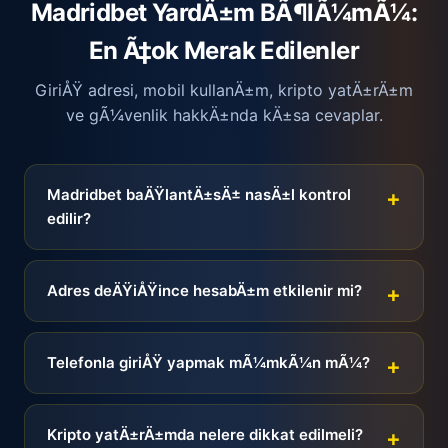
Madridbet YardÄ±m BÃ¶lÃ¼mÃ¼:
En Ã‡ok Merak Edilenler
GiriÅŸ adresi, mobil kullanÄ±m, kripto yatÄ±rÄ±m
ve gÃ¼venlik hakkÄ±nda kÄ±sa cevaplar.
Madridbet baÄŸlantÄ±sÄ± nasÄ±l kontrol
edilir?
Adres deÄŸiÅŸince hesabÄ±m etkilenir mi?
Telefonla giriÅŸ yapmak mÃ¼mkÃ¼n mÃ¼?
Kripto yatÄ±rÄ±mda nelere dikkat edilmeli?