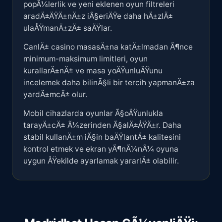
popÃ¼lerlik ve yeni eklenen oyun filtreleri
aradÄ±ÄŸÄ±nÄ±z iÃ§eriÄŸe daha hÄ±zlÄ±
ulaÅŸmanÄ±zÄ± saÄŸlar.
CanlÄ± casino masasÄ±na katÄ±lmadan Ã¶nce
minimum-maksimum limitleri, oyun
kurallarÄ±nÄ± ve masa yoÄŸunluÄŸunu
incelemek daha bilinÃ§li bir tercih yapmanÄ±za
yardÄ±mcÄ± olur.
Mobil cihazlarda oyunlar Ã§oÄŸunlukla
tarayÄ±cÄ± Ã¼zerinden Ã§alÄ±ÅŸÄ±r. Daha
stabil kullanÄ±m iÃ§in baÄŸlantÄ± kalitesini
kontrol etmek ve ekran yÃ¶nÃ¼nÃ¼ oyuna
uygun ÅŸekilde ayarlamak yararlÄ± olabilir.