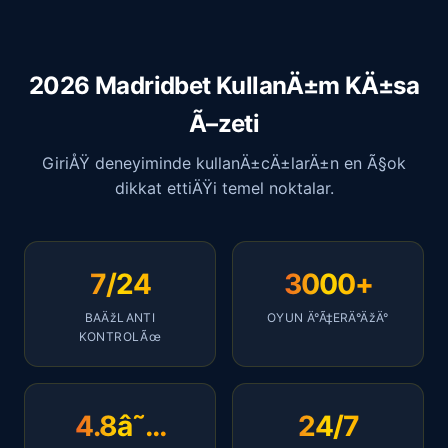
2026 Madridbet KullanÄ±m KÄ±sa
Ã–zeti
GiriÅŸ deneyiminde kullanÄ±cÄ±larÄ±n en Ã§ok
dikkat ettiÄŸi temel noktalar.
7/24
3000+
BAÄžLANTI
OYUN Ä°Ã‡ERÄ°ÄžÄ°
KONTROLÃœ
4.8â˜…
24/7