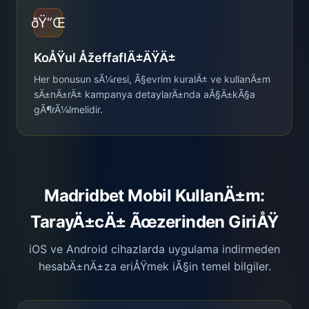
ðŸ“Œ
KoÅŸul ÅžeffaflÄ±ÄŸÄ±
Her bonusun sÃ¼resi, Ã§evrim kuralÄ± ve kullanÄ±m
sÄ±nÄ±rÄ± kampanya detaylarÄ±nda aÃ§Ä±kÃ§a
gÃ¶rÃ¼lmelidir.
Madridbet Mobil KullanÄ±m:
TarayÄ±cÄ± Ãœzerinden GiriÅŸ
iOS ve Android cihazlarda uygulama indirmeden
hesabÄ±nÄ±za eriÅŸmek iÃ§in temel bilgiler.