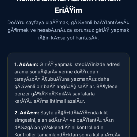
EriÅŸim
DoÄŸru sayfaya ulaÅŸmak, gÃ¼venli baÄŸlantÄ±yÄ±
gÃ¶rmek ve hesabÄ±nÄ±za sorunsuz giriÅŸ yapmak
iÃ§in kÄ±sa yol haritasÄ±.
1. AdÄ±m:
GiriÅŸ yapmak istediÄŸinizde adresi
arama sonuÃ§larÄ± yerine doÄŸrudan
tarayÄ±cÄ± Ã§ubuÄŸuna yazmanÄ±z daha
gÃ¼venli bir baÅŸlangÄ±Ã§ saÄŸlar. BÃ¶ylece
benzer gÃ¶rÃ¼nÃ¼mlÃ¼ sayfalarla
karÅŸÄ±laÅŸma ihtimali azalÄ±r.
2. AdÄ±m:
Sayfa aÃ§Ä±ldÄ±ÄŸÄ±nda kilit
simgesini, alan adÄ±nÄ± ve baÄŸlantÄ±nÄ±n
dÃ¼zgÃ¼n yÃ¼klendiÄŸini kontrol edin.
Kontroller tamamlandÄ±ktan sonra kullanÄ±cÄ±