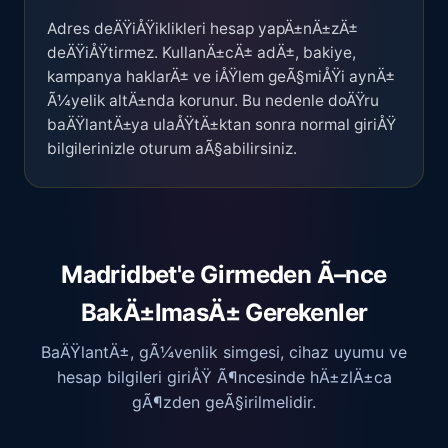
Adres deÄŸiÅŸiklikleri hesap yapÄ±nÄ±zÄ±
deÄŸiÅŸtirmez. KullanÄ±cÄ± adÄ±, bakiye,
kampanya haklarÄ± ve iÅŸlem geÃ§miÅŸi aynÄ±
Ã¼yelik altÄ±nda korunur. Bu nedenle doÄŸru
baÄŸlantÄ±ya ulaÅŸtÄ±ktan sonra normal giriÅŸ
bilgilerinizle oturum aÃ§abilirsiniz.
Madridbet'e Girmeden Ã–nce
BakÄ±lmasÄ± Gerekenler
BaÄŸlantÄ±, gÃ¼venlik simgesi, cihaz uyumu ve
hesap bilgileri giriÅŸ Ã¶ncesinde hÄ±zlÄ±ca
gÃ¶zden geÃ§irilmelidir.