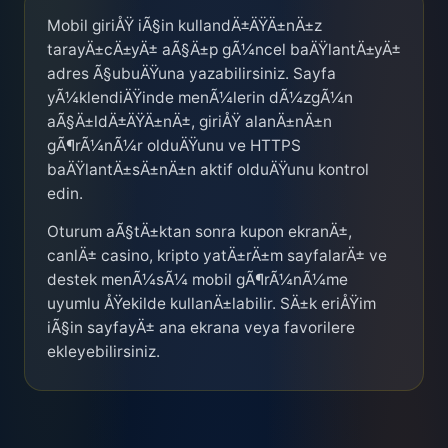
Mobil giriÅŸ iÃ§in kullandÄ±ÄŸÄ±nÄ±z
tarayÄ±cÄ±yÄ± aÃ§Ä±p gÃ¼ncel baÄŸlantÄ±yÄ±
adres Ã§ubuÄŸuna yazabilirsiniz. Sayfa
yÃ¼klendiÄŸinde menÃ¼lerin dÃ¼zgÃ¼n
aÃ§Ä±ldÄ±ÄŸÄ±nÄ±, giriÅŸ alanÄ±nÄ±n
gÃ¶rÃ¼nÃ¼r olduÄŸunu ve HTTPS
baÄŸlantÄ±sÄ±nÄ±n aktif olduÄŸunu kontrol
edin.
Oturum aÃ§tÄ±ktan sonra kupon ekranÄ±,
canlÄ± casino, kripto yatÄ±rÄ±m sayfalarÄ± ve
destek menÃ¼sÃ¼ mobil gÃ¶rÃ¼nÃ¼me
uyumlu ÅŸekilde kullanÄ±labilir. SÄ±k eriÅŸim
iÃ§in sayfayÄ± ana ekrana veya favorilere
ekleyebilirsiniz.