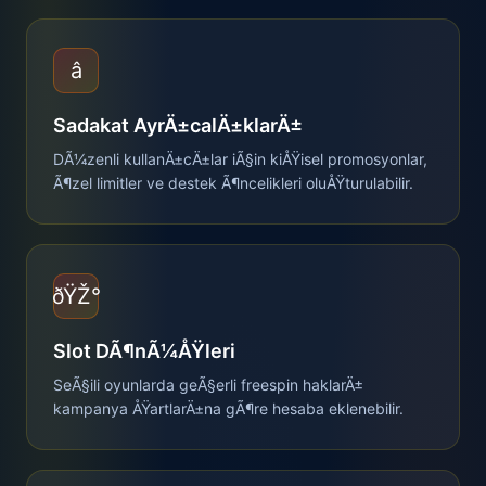
â­
Sadakat AyrÄ±calÄ±klarÄ±
DÃ¼zenli kullanÄ±cÄ±lar iÃ§in kiÅŸisel promosyonlar,
Ã¶zel limitler ve destek Ã¶ncelikleri oluÅŸturulabilir.
ðŸŽ°
Slot DÃ¶nÃ¼ÅŸleri
SeÃ§ili oyunlarda geÃ§erli freespin haklarÄ±
kampanya ÅŸartlarÄ±na gÃ¶re hesaba eklenebilir.