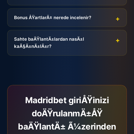
Bonus ÅŸartlarÄ± nerede incelenir?
Sahte baÄŸlantÄ±lardan nasÄ±l
kaÃ§Ä±nÄ±lÄ±r?
Madridbet giriÅŸinizi
doÄŸrulanmÄ±ÅŸ
baÄŸlantÄ± Ã¼zerinden