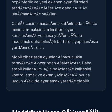
popÃ¼lerlik ve yeni eklenen oyun filtreleri
aradÄ±ÄŸÄ±nÄ±z iÃ§eriÄŸe daha hÄ±zlÄ±
ulaÅŸmanÄ±zÄ± saÄŸlar.
CanlÄ± casino masasÄ±na katÄ±lmadan Ã¶nce
minimum-maksimum limitleri, oyun
kurallarÄ±nÄ± ve masa yoÄŸunluÄŸunu
incelemek daha bilinÃ§li bir tercih yapmanÄ±za
yardÄ±mcÄ± olur.
Mobil cihazlarda oyunlar Ã§oÄŸunlukla
tarayÄ±cÄ± Ã¼zerinden Ã§alÄ±ÅŸÄ±r. Daha
stabil kullanÄ±m iÃ§in baÄŸlantÄ± kalitesini
kontrol etmek ve ekran yÃ¶nÃ¼nÃ¼ oyuna
uygun ÅŸekilde ayarlamak yararlÄ± olabilir.