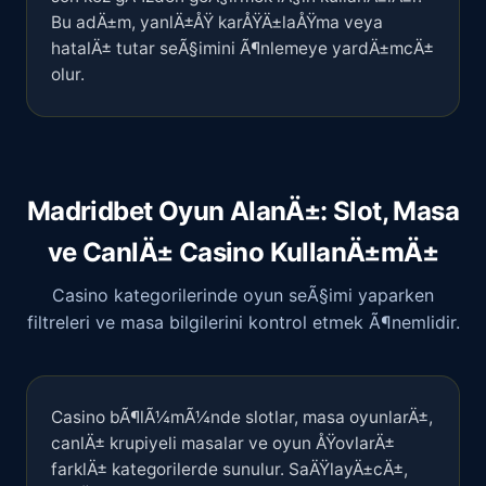
Bu adÄ±m, yanlÄ±ÅŸ karÅŸÄ±laÅŸma veya
hatalÄ± tutar seÃ§imini Ã¶nlemeye yardÄ±mcÄ±
olur.
Madridbet Oyun AlanÄ±: Slot, Masa
ve CanlÄ± Casino KullanÄ±mÄ±
Casino kategorilerinde oyun seÃ§imi yaparken
filtreleri ve masa bilgilerini kontrol etmek Ã¶nemlidir.
Casino bÃ¶lÃ¼mÃ¼nde slotlar, masa oyunlarÄ±,
canlÄ± krupiyeli masalar ve oyun ÅŸovlarÄ±
farklÄ± kategorilerde sunulur. SaÄŸlayÄ±cÄ±,