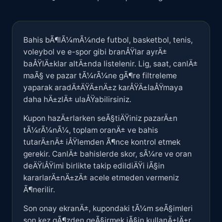
Bahis bÃ¶lÃ¼mÃ¼nde futbol, basketbol, tenis,
voleybol ve e-spor gibi branÅŸlar ayrÄ±
baÅŸlÄ±klar altÄ±nda listelenir. Lig, saat, canlÄ±
maÃ§ ve pazar tÃ¼rÃ¼ne gÃ¶re filtreleme
yaparak aradÄ±ÄŸÄ±nÄ±z karÅŸÄ±laÅŸmaya
daha hÄ±zlÄ± ulaÅŸabilirsiniz.
Kupon hazÄ±rlarken seÃ§tiÄŸiniz pazarÄ±n
tÃ¼rÃ¼nÃ¼, toplam oranÄ± ve bahis
tutarÄ±nÄ± iÅŸlemden Ã¶nce kontrol etmek
gerekir. CanlÄ± bahislerde skor, sÃ¼re ve oran
deÄŸiÅŸimi birlikte takip edildiÄŸi iÃ§in
kararlarÄ±nÄ±zÄ± acele etmeden vermeniz
Ã¶nerilir.
Son onay ekranÄ±, kupondaki tÃ¼m seÃ§imleri
son kez gÃ¶zden geÃ§irmek iÃ§in kullanÄ±lÄ±r.