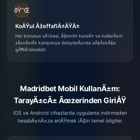
ðŸ“Œ
KoÅŸul ÅžeffaflÄ±ÄŸÄ±
Her bonusun sÃ¼resi, Ã§evrim kuralÄ± ve kullanÄ±m
sÄ±nÄ±rÄ± kampanya detaylarÄ±nda aÃ§Ä±kÃ§a
gÃ¶rÃ¼lmelidir.
Madridbet Mobil KullanÄ±m:
TarayÄ±cÄ± Ãœzerinden GiriÅŸ
iOS ve Android cihazlarda uygulama indirmeden
hesabÄ±nÄ±za eriÅŸmek iÃ§in temel bilgiler.