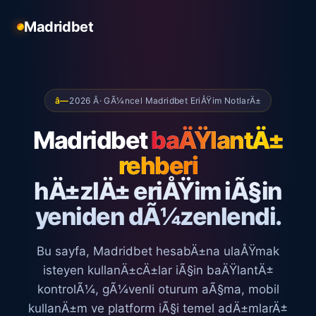
Madridbet
â—
2026 Â· GÃ¼ncel Madridbet EriÅŸim NotlarÄ±
Madridbet
baÄŸlantÄ±
rehberi
hÄ±zlÄ± eriÅŸim iÃ§in
yeniden dÃ¼zenlendi.
Bu sayfa, Madridbet hesabÄ±na ulaÅŸmak
isteyen kullanÄ±cÄ±lar iÃ§in baÄŸlantÄ±
kontrolÃ¼, gÃ¼venli oturum aÃ§ma, mobil
kullanÄ±m ve platform iÃ§i temel adÄ±mlarÄ±