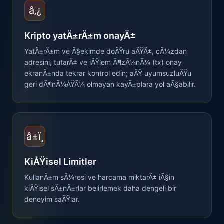
â‚¿
Kripto yatÄ±rÄ±m onayÄ±
YatÄ±rÄ±m ve Ã§ekimde doÄŸru aÄŸÄ±, cÃ¼zdan
adresini, tutarÄ± ve iÅŸlem Ã¶zÃ¼nÃ¼ (tx) onay
ekranÄ±nda tekrar kontrol edin; aÄŸ uyumsuzluÄŸu
geri dÃ¶nÃ¼ÅŸÃ¼ olmayan kayÄ±plara yol aÃ§abilir.
â±ï¸
KiÅŸisel Limitler
KullanÄ±m sÃ¼resi ve harcama miktarÄ± iÃ§in
kiÅŸisel sÄ±nÄ±rlar belirlemek daha dengeli bir
deneyim saÄŸlar.