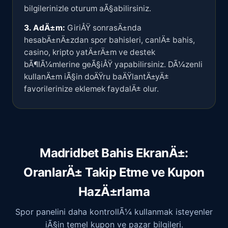
bilgilerinizle oturum aÃ§abilirsiniz.
3. AdÄ±m:
GiriÅŸ sonrasÄ±nda
hesabÄ±nÄ±zdan spor bahisleri, canlÄ± bahis,
casino, kripto yatÄ±rÄ±m ve destek
bÃ¶lÃ¼mlerine geÃ§iÅŸ yapabilirsiniz. DÃ¼zenli
kullanÄ±m iÃ§in doÄŸru baÄŸlantÄ±yÄ±
favorilerinize eklemek faydalÄ± olur.
Madridbet Bahis EkranÄ±:
OranlarÄ± Takip Etme ve Kupon
HazÄ±rlama
Spor panelini daha kontrollÃ¼ kullanmak isteyenler
iÃ§in temel kupon ve pazar bilgileri.