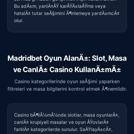
Bu adÄ±m, yanlÄ±ÅŸ karÅŸÄ±laÅŸma veya
hatalÄ± tutar seÃ§imini Ã¶nlemeye yardÄ±mcÄ±
olur.
Madridbet Oyun AlanÄ±: Slot, Masa
ve CanlÄ± Casino KullanÄ±mÄ±
Casino kategorilerinde oyun seÃ§imi yaparken
filtreleri ve masa bilgilerini kontrol etmek Ã¶nemlidir.
Casino bÃ¶lÃ¼mÃ¼nde slotlar, masa oyunlarÄ±,
canlÄ± krupiyeli masalar ve oyun ÅŸovlarÄ±
farklÄ± kategorilerde sunulur. SaÄŸlayÄ±cÄ±,