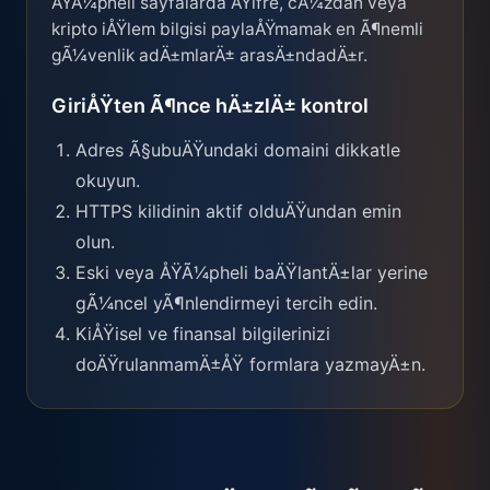
ÅŸÃ¼pheli sayfalarda ÅŸifre, cÃ¼zdan veya
kripto iÅŸlem bilgisi paylaÅŸmamak en Ã¶nemli
gÃ¼venlik adÄ±mlarÄ± arasÄ±ndadÄ±r.
GiriÅŸten Ã¶nce hÄ±zlÄ± kontrol
Adres Ã§ubuÄŸundaki domaini dikkatle
okuyun.
HTTPS kilidinin aktif olduÄŸundan emin
olun.
Eski veya ÅŸÃ¼pheli baÄŸlantÄ±lar yerine
gÃ¼ncel yÃ¶nlendirmeyi tercih edin.
KiÅŸisel ve finansal bilgilerinizi
doÄŸrulanmamÄ±ÅŸ formlara yazmayÄ±n.