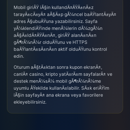
Mobil giriÅŸ iÃ§in kullandÄ±ÄŸÄ±nÄ±z
tarayÄ±cÄ±yÄ± aÃ§Ä±p gÃ¼ncel baÄŸlantÄ±yÄ±
adres Ã§ubuÄŸuna yazabilirsiniz. Sayfa
yÃ¼klendiÄŸinde menÃ¼lerin dÃ¼zgÃ¼n
aÃ§Ä±ldÄ±ÄŸÄ±nÄ±, giriÅŸ alanÄ±nÄ±n
gÃ¶rÃ¼nÃ¼r olduÄŸunu ve HTTPS
baÄŸlantÄ±sÄ±nÄ±n aktif olduÄŸunu kontrol
edin.
Oturum aÃ§tÄ±ktan sonra kupon ekranÄ±,
canlÄ± casino, kripto yatÄ±rÄ±m sayfalarÄ± ve
destek menÃ¼sÃ¼ mobil gÃ¶rÃ¼nÃ¼me
uyumlu ÅŸekilde kullanÄ±labilir. SÄ±k eriÅŸim
iÃ§in sayfayÄ± ana ekrana veya favorilere
ekleyebilirsiniz.