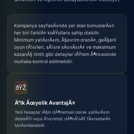
Kampanya sayfasÄ±nda yer alan bonuslarÄ±n
her biri farklÄ± koÅŸullara sahip olabilir.
Minimum yatÄ±rÄ±m, Ã§evrim oranÄ±, geÃ§erli
oyun tÃ¼rleri, sÃ¼re sÄ±nÄ±rÄ± ve maksimum
kazanÃ§ limiti gibi detaylar iÅŸlem Ã¶ncesinde
mutlaka kontrol edilmelidir.
ðŸŽ
Ä°lk Ãœyelik AvantajÄ±
Yeni hesaplar iÃ§in dÃ¶nemsel olarak yatÄ±rÄ±m
desteÄŸi veya Ã¼cretsiz dÃ¶nÃ¼ÅŸ fÄ±rsatlarÄ±
tanÄ±mlanabilir.