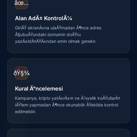
âœ…
Alan AdÄ± KontrolÃ¼
GiriÅŸ ekranÄ±na ulaÅŸmadan Ã¶nce adres
Ã§ubuÄŸundaki domainin doÄŸru
yazÄ±ldÄ±ÄŸÄ±ndan emin olmak gerekir.
ðŸ§¾
Kural Ä°ncelemesi
Kampanya, kripto yatÄ±rÄ±m ve Ã¼yelik koÅŸullarÄ±
iÅŸlem yapmadan Ã¶nce okunabilir ÅŸekilde kontrol
edilmelidir.