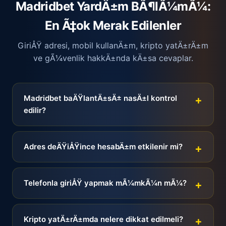
Madridbet YardÄ±m BÃ¶lÃ¼mÃ¼:
En Ã‡ok Merak Edilenler
GiriÅŸ adresi, mobil kullanÄ±m, kripto yatÄ±rÄ±m
ve gÃ¼venlik hakkÄ±nda kÄ±sa cevaplar.
Madridbet baÄŸlantÄ±sÄ± nasÄ±l kontrol
edilir?
Adres deÄŸiÅŸince hesabÄ±m etkilenir mi?
Telefonla giriÅŸ yapmak mÃ¼mkÃ¼n mÃ¼?
Kripto yatÄ±rÄ±mda nelere dikkat edilmeli?