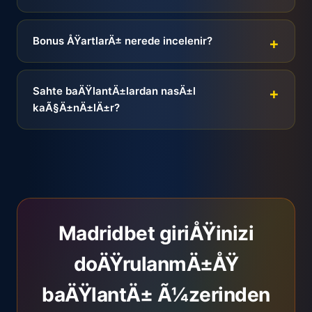
Bonus ÅŸartlarÄ± nerede incelenir?
Sahte baÄŸlantÄ±lardan nasÄ±l
kaÃ§Ä±nÄ±lÄ±r?
Madridbet giriÅŸinizi
doÄŸrulanmÄ±ÅŸ
baÄŸlantÄ± Ã¼zerinden