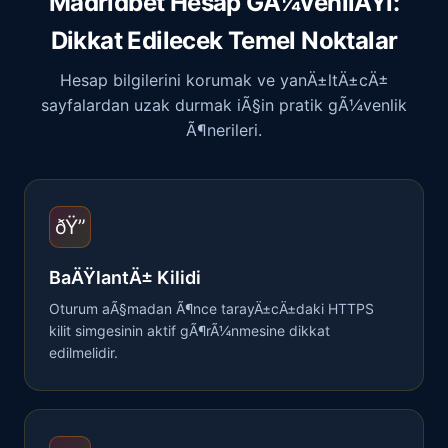
Madridbet Hesap GÃ¼venliÄŸi:
Dikkat Edilecek Temel Noktalar
Hesap bilgilerini korumak ve yanÄ±ltÄ±cÄ±
sayfalardan uzak durmak iÃ§in pratik gÃ¼venlik
Ã¶nerileri.
ðŸ”
BaÄŸlantÄ± Kilidi
Oturum aÃ§madan Ã¶nce tarayÄ±cÄ±daki HTTPS
kilit simgesinin aktif gÃ¶rÃ¼nmesine dikkat
edilmelidir.