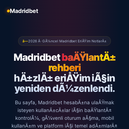
Madridbet
â—
2026 Â· GÃ¼ncel Madridbet EriÅŸim NotlarÄ±
Madridbet
baÄŸlantÄ±
rehberi
hÄ±zlÄ± eriÅŸim iÃ§in
yeniden dÃ¼zenlendi.
Bu sayfa, Madridbet hesabÄ±na ulaÅŸmak
isteyen kullanÄ±cÄ±lar iÃ§in baÄŸlantÄ±
kontrolÃ¼, gÃ¼venli oturum aÃ§ma, mobil
kullanÄ±m ve platform iÃ§i temel adÄ±mlarÄ±