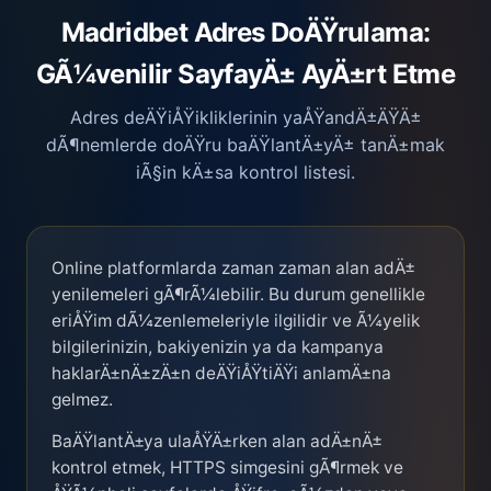
Madridbet Adres DoÄŸrulama:
GÃ¼venilir SayfayÄ± AyÄ±rt Etme
Adres deÄŸiÅŸikliklerinin yaÅŸandÄ±ÄŸÄ±
dÃ¶nemlerde doÄŸru baÄŸlantÄ±yÄ± tanÄ±mak
iÃ§in kÄ±sa kontrol listesi.
Online platformlarda zaman zaman alan adÄ±
yenilemeleri gÃ¶rÃ¼lebilir. Bu durum genellikle
eriÅŸim dÃ¼zenlemeleriyle ilgilidir ve Ã¼yelik
bilgilerinizin, bakiyenizin ya da kampanya
haklarÄ±nÄ±zÄ±n deÄŸiÅŸtiÄŸi anlamÄ±na
gelmez.
BaÄŸlantÄ±ya ulaÅŸÄ±rken alan adÄ±nÄ±
kontrol etmek, HTTPS simgesini gÃ¶rmek ve