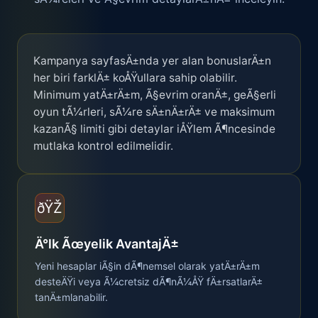
Kampanya sayfasÄ±nda yer alan bonuslarÄ±n
her biri farklÄ± koÅŸullara sahip olabilir.
Minimum yatÄ±rÄ±m, Ã§evrim oranÄ±, geÃ§erli
oyun tÃ¼rleri, sÃ¼re sÄ±nÄ±rÄ± ve maksimum
kazanÃ§ limiti gibi detaylar iÅŸlem Ã¶ncesinde
mutlaka kontrol edilmelidir.
ðŸŽ
Ä°lk Ãœyelik AvantajÄ±
Yeni hesaplar iÃ§in dÃ¶nemsel olarak yatÄ±rÄ±m
desteÄŸi veya Ã¼cretsiz dÃ¶nÃ¼ÅŸ fÄ±rsatlarÄ±
tanÄ±mlanabilir.