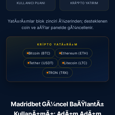
KULLANICI PUANI
KRÄ°PTO YATIRIM
YatÄ±rÄ±mlar blok zinciri Ã¼zerinden; desteklenen
coin ve aÄŸlar panelde gÃ¼ncellenir.
KRIPTO YATÄ±RÄ±M
Bitcoin (BTC)
Ethereum (ETH)
Tether (USDT)
Litecoin (LTC)
TRON (TRX)
Madridbet GÃ¼ncel BaÄŸlantÄ±
KullanÄ±mÄ±: AdÄ±m AdÄ±m