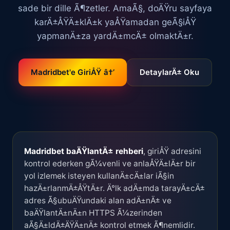
sade bir dille Ã¶zetler. AmaÃ§, doÄŸru sayfaya
karÄ±ÅŸÄ±klÄ±k yaÅŸamadan geÃ§iÅŸ
yapmanÄ±za yardÄ±mcÄ± olmaktÄ±r.
Madridbet'e GiriÅŸ â†’
DetaylarÄ± Oku
Madridbet baÄŸlantÄ± rehberi
, giriÅŸ adresini
kontrol ederken gÃ¼venli ve anlaÅŸÄ±lÄ±r bir
yol izlemek isteyen kullanÄ±cÄ±lar iÃ§in
hazÄ±rlanmÄ±ÅŸtÄ±r. Ä°lk adÄ±mda tarayÄ±cÄ±
adres Ã§ubuÄŸundaki alan adÄ±nÄ± ve
baÄŸlantÄ±nÄ±n HTTPS Ã¼zerinden
aÃ§Ä±ldÄ±ÄŸÄ±nÄ± kontrol etmek Ã¶nemlidir.