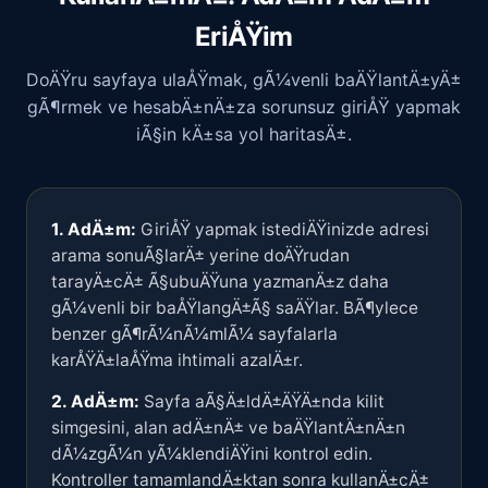
EriÅŸim
DoÄŸru sayfaya ulaÅŸmak, gÃ¼venli baÄŸlantÄ±yÄ±
gÃ¶rmek ve hesabÄ±nÄ±za sorunsuz giriÅŸ yapmak
iÃ§in kÄ±sa yol haritasÄ±.
1. AdÄ±m:
GiriÅŸ yapmak istediÄŸinizde adresi
arama sonuÃ§larÄ± yerine doÄŸrudan
tarayÄ±cÄ± Ã§ubuÄŸuna yazmanÄ±z daha
gÃ¼venli bir baÅŸlangÄ±Ã§ saÄŸlar. BÃ¶ylece
benzer gÃ¶rÃ¼nÃ¼mlÃ¼ sayfalarla
karÅŸÄ±laÅŸma ihtimali azalÄ±r.
2. AdÄ±m:
Sayfa aÃ§Ä±ldÄ±ÄŸÄ±nda kilit
simgesini, alan adÄ±nÄ± ve baÄŸlantÄ±nÄ±n
dÃ¼zgÃ¼n yÃ¼klendiÄŸini kontrol edin.
Kontroller tamamlandÄ±ktan sonra kullanÄ±cÄ±