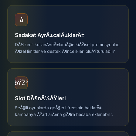
â­
Sadakat AyrÄ±calÄ±klarÄ±
DÃ¼zenli kullanÄ±cÄ±lar iÃ§in kiÅŸisel promosyonlar,
Ã¶zel limitler ve destek Ã¶ncelikleri oluÅŸturulabilir.
ðŸŽ°
Slot DÃ¶nÃ¼ÅŸleri
SeÃ§ili oyunlarda geÃ§erli freespin haklarÄ±
kampanya ÅŸartlarÄ±na gÃ¶re hesaba eklenebilir.