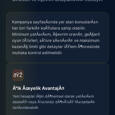
Kampanya sayfasÄ±nda yer alan bonuslarÄ±n
her biri farklÄ± koÅŸullara sahip olabilir.
Minimum yatÄ±rÄ±m, Ã§evrim oranÄ±, geÃ§erli
oyun tÃ¼rleri, sÃ¼re sÄ±nÄ±rÄ± ve maksimum
kazanÃ§ limiti gibi detaylar iÅŸlem Ã¶ncesinde
mutlaka kontrol edilmelidir.
ðŸŽ
Ä°lk Ãœyelik AvantajÄ±
Yeni hesaplar iÃ§in dÃ¶nemsel olarak yatÄ±rÄ±m
desteÄŸi veya Ã¼cretsiz dÃ¶nÃ¼ÅŸ fÄ±rsatlarÄ±
tanÄ±mlanabilir.