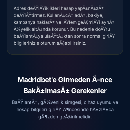
Adres deÄŸiÅŸiklikleri hesap yapÄ±nÄ±zÄ±
deÄŸiÅŸtirmez. KullanÄ±cÄ± adÄ±, bakiye,
kampanya haklarÄ± ve iÅŸlem geÃ§miÅŸi aynÄ±
Ã¼yelik altÄ±nda korunur. Bu nedenle doÄŸru
baÄŸlantÄ±ya ulaÅŸtÄ±ktan sonra normal giriÅŸ
bilgilerinizle oturum aÃ§abilirsiniz.
Madridbet'e Girmeden Ã–nce
BakÄ±lmasÄ± Gerekenler
BaÄŸlantÄ±, gÃ¼venlik simgesi, cihaz uyumu ve
hesap bilgileri giriÅŸ Ã¶ncesinde hÄ±zlÄ±ca
gÃ¶zden geÃ§irilmelidir.