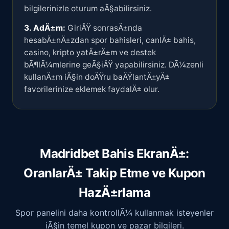
bilgilerinizle oturum aÃ§abilirsiniz.
3. AdÄ±m:
GiriÅŸ sonrasÄ±nda
hesabÄ±nÄ±zdan spor bahisleri, canlÄ± bahis,
casino, kripto yatÄ±rÄ±m ve destek
bÃ¶lÃ¼mlerine geÃ§iÅŸ yapabilirsiniz. DÃ¼zenli
kullanÄ±m iÃ§in doÄŸru baÄŸlantÄ±yÄ±
favorilerinize eklemek faydalÄ± olur.
Madridbet Bahis EkranÄ±:
OranlarÄ± Takip Etme ve Kupon
HazÄ±rlama
Spor panelini daha kontrollÃ¼ kullanmak isteyenler
iÃ§in temel kupon ve pazar bilgileri.