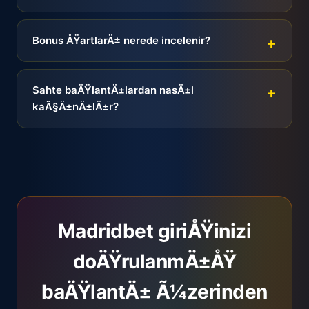
Bonus ÅŸartlarÄ± nerede incelenir?
Sahte baÄŸlantÄ±lardan nasÄ±l
kaÃ§Ä±nÄ±lÄ±r?
Madridbet giriÅŸinizi
doÄŸrulanmÄ±ÅŸ
baÄŸlantÄ± Ã¼zerinden