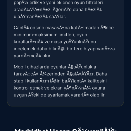
popÃ¼lerlik ve yeni eklenen oyun filtreleri
aradÄ±ÄŸÄ±nÄ±z iÃ§eriÄŸe daha hÄ±zlÄ±
ulaÅŸmanÄ±zÄ± saÄŸlar.
CanlÄ± casino masasÄ±na katÄ±lmadan Ã¶nce
minimum-maksimum limitleri, oyun
kurallarÄ±nÄ± ve masa yoÄŸunluÄŸunu
incelemek daha bilinÃ§li bir tercih yapmanÄ±za
yardÄ±mcÄ± olur.
Mobil cihazlarda oyunlar Ã§oÄŸunlukla
tarayÄ±cÄ± Ã¼zerinden Ã§alÄ±ÅŸÄ±r. Daha
stabil kullanÄ±m iÃ§in baÄŸlantÄ± kalitesini
kontrol etmek ve ekran yÃ¶nÃ¼nÃ¼ oyuna
uygun ÅŸekilde ayarlamak yararlÄ± olabilir.