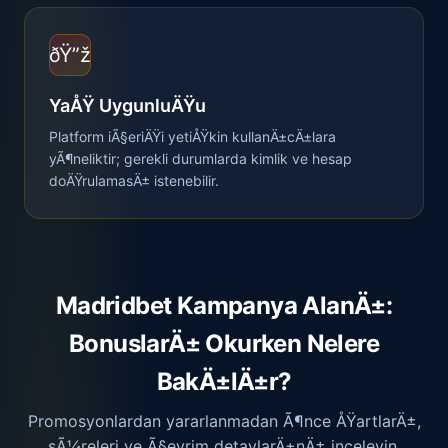
ðŸ”ž
YaÅŸ UygunluÄŸu
Platform iÃ§eriÄŸi yetiÅŸkin kullanÄ±cÄ±lara
yÃ¶neliktir; gerekli durumlarda kimlik ve hesap
doÄŸrulamasÄ± istenebilir.
Madridbet Kampanya AlanÄ±:
BonuslarÄ± Okurken Nelere
BakÄ±lÄ±r?
Promosyonlardan yararlanmadan Ã¶nce ÅŸartlarÄ±,
sÃ¼releri ve Ã§evrim detaylarÄ±nÄ± inceleyin.