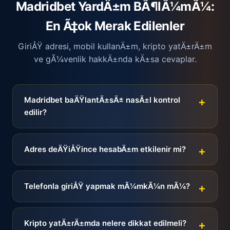
Madridbet YardÄ±m BÃ¶lÃ¼mÃ¼:
En Ã‡ok Merak Edilenler
GiriÅŸ adresi, mobil kullanÄ±m, kripto yatÄ±rÄ±m
ve gÃ¼venlik hakkÄ±nda kÄ±sa cevaplar.
Madridbet baÄŸlantÄ±sÄ± nasÄ±l kontrol
edilir?
Adres deÄŸiÅŸince hesabÄ±m etkilenir mi?
Telefonla giriÅŸ yapmak mÃ¼mkÃ¼n mÃ¼?
Kripto yatÄ±rÄ±mda nelere dikkat edilmeli?