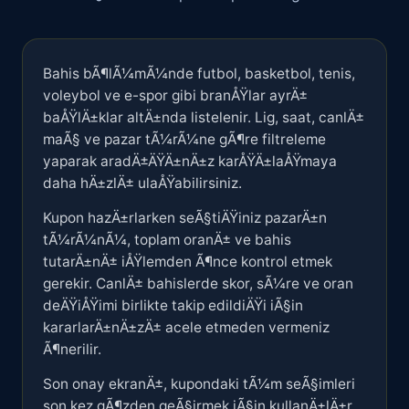
Bahis bÃ¶lÃ¼mÃ¼nde futbol, basketbol, tenis,
voleybol ve e-spor gibi branÅŸlar ayrÄ±
baÅŸlÄ±klar altÄ±nda listelenir. Lig, saat, canlÄ±
maÃ§ ve pazar tÃ¼rÃ¼ne gÃ¶re filtreleme
yaparak aradÄ±ÄŸÄ±nÄ±z karÅŸÄ±laÅŸmaya
daha hÄ±zlÄ± ulaÅŸabilirsiniz.
Kupon hazÄ±rlarken seÃ§tiÄŸiniz pazarÄ±n
tÃ¼rÃ¼nÃ¼, toplam oranÄ± ve bahis
tutarÄ±nÄ± iÅŸlemden Ã¶nce kontrol etmek
gerekir. CanlÄ± bahislerde skor, sÃ¼re ve oran
deÄŸiÅŸimi birlikte takip edildiÄŸi iÃ§in
kararlarÄ±nÄ±zÄ± acele etmeden vermeniz
Ã¶nerilir.
Son onay ekranÄ±, kupondaki tÃ¼m seÃ§imleri
son kez gÃ¶zden geÃ§irmek iÃ§in kullanÄ±lÄ±r.