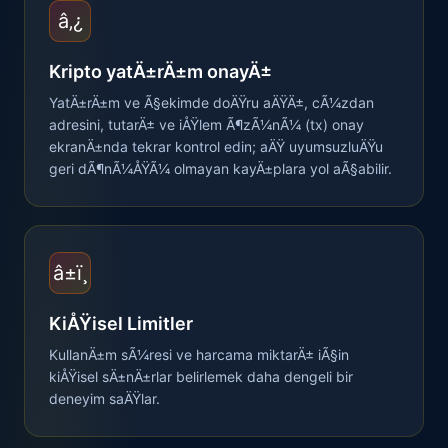
â‚¿
Kripto yatÄ±rÄ±m onayÄ±
YatÄ±rÄ±m ve Ã§ekimde doÄŸru aÄŸÄ±, cÃ¼zdan
adresini, tutarÄ± ve iÅŸlem Ã¶zÃ¼nÃ¼ (tx) onay
ekranÄ±nda tekrar kontrol edin; aÄŸ uyumsuzluÄŸu
geri dÃ¶nÃ¼ÅŸÃ¼ olmayan kayÄ±plara yol aÃ§abilir.
â±ï¸
KiÅŸisel Limitler
KullanÄ±m sÃ¼resi ve harcama miktarÄ± iÃ§in
kiÅŸisel sÄ±nÄ±rlar belirlemek daha dengeli bir
deneyim saÄŸlar.