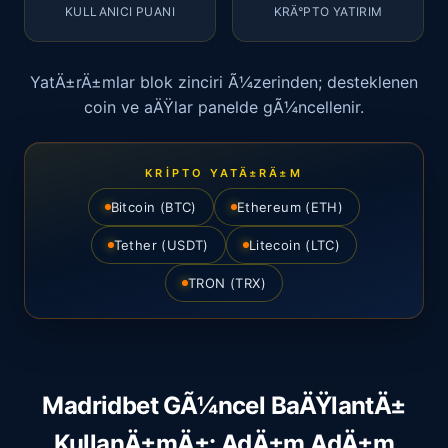
KULLANICI PUANI
KRÄ°PTO YATIRIM
YatÄ±rÄ±mlar blok zinciri Ã¼zerinden; desteklenen
coin ve aÄŸlar panelde gÃ¼ncellenir.
KRIPTO YATÄ±RÄ±M
Bitcoin (BTC)
Ethereum (ETH)
Tether (USDT)
Litecoin (LTC)
TRON (TRX)
Madridbet GÃ¼ncel BaÄŸlantÄ±
KullanÄ±mÄ±: AdÄ±m AdÄ±m