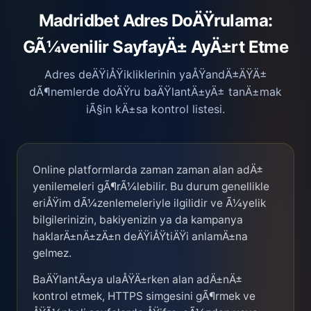
Madridbet Adres DoÄŸrulama:
GÃ¼venilir SayfayÄ± AyÄ±rt Etme
Adres deÄŸiÅŸikliklerinin yaÅŸandÄ±ÄŸÄ±
dÃ¶nemlerde doÄŸru baÄŸlantÄ±yÄ± tanÄ±mak
iÃ§in kÄ±sa kontrol listesi.
Online platformlarda zaman zaman alan adÄ±
yenilemeleri gÃ¶rÃ¼lebilir. Bu durum genellikle
eriÅŸim dÃ¼zenlemeleriyle ilgilidir ve Ã¼yelik
bilgilerinizin, bakiyenizin ya da kampanya
haklarÄ±nÄ±zÄ±n deÄŸiÅŸtiÄŸi anlamÄ±na
gelmez.
BaÄŸlantÄ±ya ulaÅŸÄ±rken alan adÄ±nÄ±
kontrol etmek, HTTPS simgesini gÃ¶rmek ve