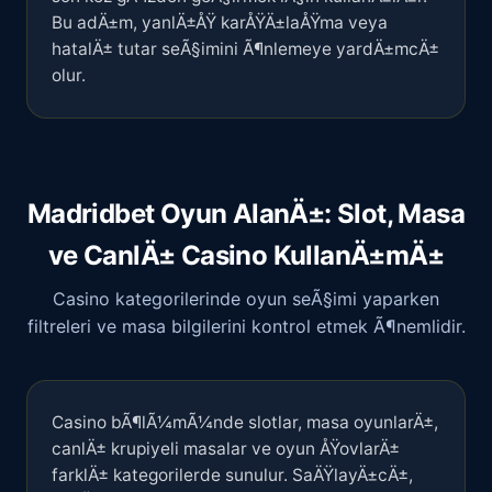
Bu adÄ±m, yanlÄ±ÅŸ karÅŸÄ±laÅŸma veya
hatalÄ± tutar seÃ§imini Ã¶nlemeye yardÄ±mcÄ±
olur.
Madridbet Oyun AlanÄ±: Slot, Masa
ve CanlÄ± Casino KullanÄ±mÄ±
Casino kategorilerinde oyun seÃ§imi yaparken
filtreleri ve masa bilgilerini kontrol etmek Ã¶nemlidir.
Casino bÃ¶lÃ¼mÃ¼nde slotlar, masa oyunlarÄ±,
canlÄ± krupiyeli masalar ve oyun ÅŸovlarÄ±
farklÄ± kategorilerde sunulur. SaÄŸlayÄ±cÄ±,