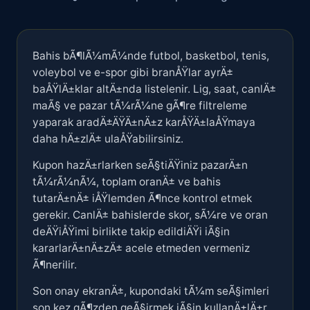
Bahis bÃ¶lÃ¼mÃ¼nde futbol, basketbol, tenis,
voleybol ve e-spor gibi branÅŸlar ayrÄ±
baÅŸlÄ±klar altÄ±nda listelenir. Lig, saat, canlÄ±
maÃ§ ve pazar tÃ¼rÃ¼ne gÃ¶re filtreleme
yaparak aradÄ±ÄŸÄ±nÄ±z karÅŸÄ±laÅŸmaya
daha hÄ±zlÄ± ulaÅŸabilirsiniz.
Kupon hazÄ±rlarken seÃ§tiÄŸiniz pazarÄ±n
tÃ¼rÃ¼nÃ¼, toplam oranÄ± ve bahis
tutarÄ±nÄ± iÅŸlemden Ã¶nce kontrol etmek
gerekir. CanlÄ± bahislerde skor, sÃ¼re ve oran
deÄŸiÅŸimi birlikte takip edildiÄŸi iÃ§in
kararlarÄ±nÄ±zÄ± acele etmeden vermeniz
Ã¶nerilir.
Son onay ekranÄ±, kupondaki tÃ¼m seÃ§imleri
son kez gÃ¶zden geÃ§irmek iÃ§in kullanÄ±lÄ±r.