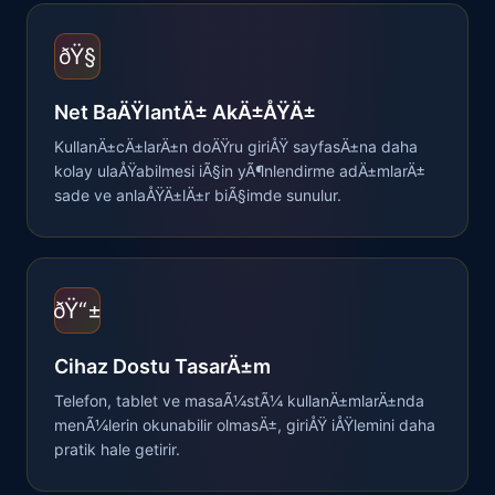
ðŸ§­
Net BaÄŸlantÄ± AkÄ±ÅŸÄ±
KullanÄ±cÄ±larÄ±n doÄŸru giriÅŸ sayfasÄ±na daha
kolay ulaÅŸabilmesi iÃ§in yÃ¶nlendirme adÄ±mlarÄ±
sade ve anlaÅŸÄ±lÄ±r biÃ§imde sunulur.
ðŸ“±
Cihaz Dostu TasarÄ±m
Telefon, tablet ve masaÃ¼stÃ¼ kullanÄ±mlarÄ±nda
menÃ¼lerin okunabilir olmasÄ±, giriÅŸ iÅŸlemini daha
pratik hale getirir.