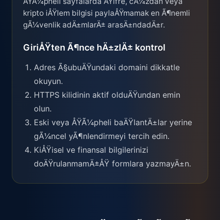
ÅŸÃ¼pheli sayfalarda ÅŸifre, cÃ¼zdan veya
kripto iÅŸlem bilgisi paylaÅŸmamak en Ã¶nemli
gÃ¼venlik adÄ±mlarÄ± arasÄ±ndadÄ±r.
GiriÅŸten Ã¶nce hÄ±zlÄ± kontrol
Adres Ã§ubuÄŸundaki domaini dikkatle
okuyun.
HTTPS kilidinin aktif olduÄŸundan emin
olun.
Eski veya ÅŸÃ¼pheli baÄŸlantÄ±lar yerine
gÃ¼ncel yÃ¶nlendirmeyi tercih edin.
KiÅŸisel ve finansal bilgilerinizi
doÄŸrulanmamÄ±ÅŸ formlara yazmayÄ±n.