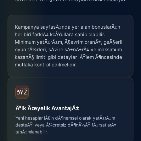
Kampanya sayfasÄ±nda yer alan bonuslarÄ±n
her biri farklÄ± koÅŸullara sahip olabilir.
Minimum yatÄ±rÄ±m, Ã§evrim oranÄ±, geÃ§erli
oyun tÃ¼rleri, sÃ¼re sÄ±nÄ±rÄ± ve maksimum
kazanÃ§ limiti gibi detaylar iÅŸlem Ã¶ncesinde
mutlaka kontrol edilmelidir.
ðŸŽ
Ä°lk Ãœyelik AvantajÄ±
Yeni hesaplar iÃ§in dÃ¶nemsel olarak yatÄ±rÄ±m
desteÄŸi veya Ã¼cretsiz dÃ¶nÃ¼ÅŸ fÄ±rsatlarÄ±
tanÄ±mlanabilir.