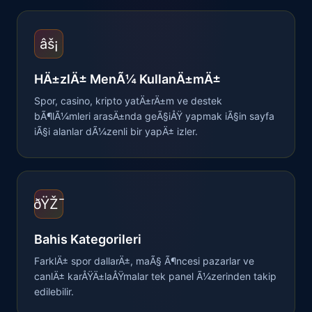
âš¡
HÄ±zlÄ± MenÃ¼ KullanÄ±mÄ±
Spor, casino, kripto yatÄ±rÄ±m ve destek
bÃ¶lÃ¼mleri arasÄ±nda geÃ§iÅŸ yapmak iÃ§in sayfa
iÃ§i alanlar dÃ¼zenli bir yapÄ± izler.
ðŸŽ¯
Bahis Kategorileri
FarklÄ± spor dallarÄ±, maÃ§ Ã¶ncesi pazarlar ve
canlÄ± karÅŸÄ±laÅŸmalar tek panel Ã¼zerinden takip
edilebilir.