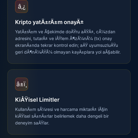
â‚¿
Kripto yatÄ±rÄ±m onayÄ±
YatÄ±rÄ±m ve Ã§ekimde doÄŸru aÄŸÄ±, cÃ¼zdan
adresini, tutarÄ± ve iÅŸlem Ã¶zÃ¼nÃ¼ (tx) onay
ekranÄ±nda tekrar kontrol edin; aÄŸ uyumsuzluÄŸu
geri dÃ¶nÃ¼ÅŸÃ¼ olmayan kayÄ±plara yol aÃ§abilir.
â±ï¸
KiÅŸisel Limitler
KullanÄ±m sÃ¼resi ve harcama miktarÄ± iÃ§in
kiÅŸisel sÄ±nÄ±rlar belirlemek daha dengeli bir
deneyim saÄŸlar.