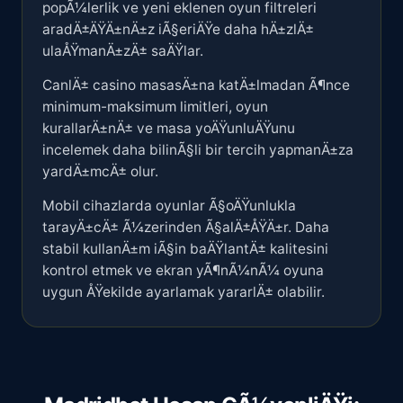
popÃ¼lerlik ve yeni eklenen oyun filtreleri
aradÄ±ÄŸÄ±nÄ±z iÃ§eriÄŸe daha hÄ±zlÄ±
ulaÅŸmanÄ±zÄ± saÄŸlar.
CanlÄ± casino masasÄ±na katÄ±lmadan Ã¶nce
minimum-maksimum limitleri, oyun
kurallarÄ±nÄ± ve masa yoÄŸunluÄŸunu
incelemek daha bilinÃ§li bir tercih yapmanÄ±za
yardÄ±mcÄ± olur.
Mobil cihazlarda oyunlar Ã§oÄŸunlukla
tarayÄ±cÄ± Ã¼zerinden Ã§alÄ±ÅŸÄ±r. Daha
stabil kullanÄ±m iÃ§in baÄŸlantÄ± kalitesini
kontrol etmek ve ekran yÃ¶nÃ¼nÃ¼ oyuna
uygun ÅŸekilde ayarlamak yararlÄ± olabilir.