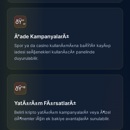
ðŸ”„
Ä°ade KampanyalarÄ±
Spor ya da casino kullanÄ±mÄ±na baÄŸlÄ± kayÄ±p
iadesi seÃ§enekleri kullanÄ±cÄ± panelinde
duyurulabilir.
ðŸ’°
YatÄ±rÄ±m FÄ±rsatlarÄ±
Belirli kripto yatÄ±rÄ±m kampanyalarÄ± veya Ã¶zel
dÃ¶nemler iÃ§in ek bakiye avantajlarÄ± sunulabilir.