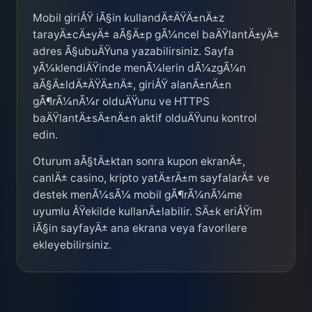
Mobil giriÅŸ iÃ§in kullandÄ±ÄŸÄ±nÄ±z
tarayÄ±cÄ±yÄ± aÃ§Ä±p gÃ¼ncel baÄŸlantÄ±yÄ±
adres Ã§ubuÄŸuna yazabilirsiniz. Sayfa
yÃ¼klendiÄŸinde menÃ¼lerin dÃ¼zgÃ¼n
aÃ§Ä±ldÄ±ÄŸÄ±nÄ±, giriÅŸ alanÄ±nÄ±n
gÃ¶rÃ¼nÃ¼r olduÄŸunu ve HTTPS
baÄŸlantÄ±sÄ±nÄ±n aktif olduÄŸunu kontrol
edin.
Oturum aÃ§tÄ±ktan sonra kupon ekranÄ±,
canlÄ± casino, kripto yatÄ±rÄ±m sayfalarÄ± ve
destek menÃ¼sÃ¼ mobil gÃ¶rÃ¼nÃ¼me
uyumlu ÅŸekilde kullanÄ±labilir. SÄ±k eriÅŸim
iÃ§in sayfayÄ± ana ekrana veya favorilere
ekleyebilirsiniz.