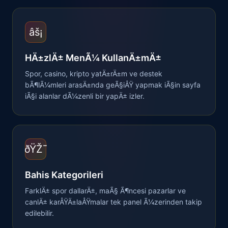
âš¡
HÄ±zlÄ± MenÃ¼ KullanÄ±mÄ±
Spor, casino, kripto yatÄ±rÄ±m ve destek
bÃ¶lÃ¼mleri arasÄ±nda geÃ§iÅŸ yapmak iÃ§in sayfa
iÃ§i alanlar dÃ¼zenli bir yapÄ± izler.
ðŸŽ¯
Bahis Kategorileri
FarklÄ± spor dallarÄ±, maÃ§ Ã¶ncesi pazarlar ve
canlÄ± karÅŸÄ±laÅŸmalar tek panel Ã¼zerinden takip
edilebilir.