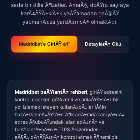
sade bir dille Ã¶zetler. AmaÃ§, doÄŸru sayfaya
karÄ±ÅŸÄ±klÄ±k yaÅŸamadan geÃ§iÅŸ
yapmanÄ±za yardÄ±mcÄ± olmaktÄ±r.
Madridbet'e GiriÅŸ â†’
DetaylarÄ± Oku
Madridbet baÄŸlantÄ± rehberi
, giriÅŸ adresini
kontrol ederken gÃ¼venli ve anlaÅŸÄ±lÄ±r bir
yol izlemek isteyen kullanÄ±cÄ±lar iÃ§in
hazÄ±rlanmÄ±ÅŸtÄ±r. Ä°lk adÄ±mda tarayÄ±cÄ±
adres Ã§ubuÄŸundaki alan adÄ±nÄ± ve
baÄŸlantÄ±nÄ±n HTTPS Ã¼zerinden
aÃ§Ä±ldÄ±ÄŸÄ±nÄ± kontrol etmek Ã¶nemlidir.