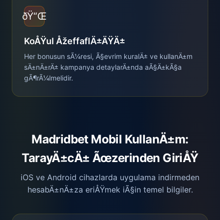
ðŸ“Œ
KoÅŸul ÅžeffaflÄ±ÄŸÄ±
Her bonusun sÃ¼resi, Ã§evrim kuralÄ± ve kullanÄ±m
sÄ±nÄ±rÄ± kampanya detaylarÄ±nda aÃ§Ä±kÃ§a
gÃ¶rÃ¼lmelidir.
Madridbet Mobil KullanÄ±m:
TarayÄ±cÄ± Ãœzerinden GiriÅŸ
iOS ve Android cihazlarda uygulama indirmeden
hesabÄ±nÄ±za eriÅŸmek iÃ§in temel bilgiler.