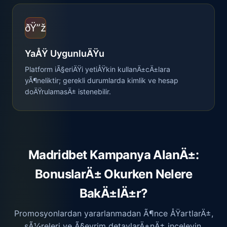
ðŸ”ž
YaÅŸ UygunluÄŸu
Platform iÃ§eriÄŸi yetiÅŸkin kullanÄ±cÄ±lara
yÃ¶neliktir; gerekli durumlarda kimlik ve hesap
doÄŸrulamasÄ± istenebilir.
Madridbet Kampanya AlanÄ±:
BonuslarÄ± Okurken Nelere
BakÄ±lÄ±r?
Promosyonlardan yararlanmadan Ã¶nce ÅŸartlarÄ±,
sÃ¼releri ve Ã§evrim detaylarÄ±nÄ± inceleyin.