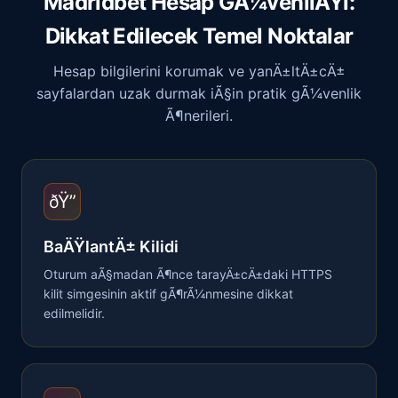
Madridbet Hesap GÃ¼venliÄŸi:
Dikkat Edilecek Temel Noktalar
Hesap bilgilerini korumak ve yanÄ±ltÄ±cÄ±
sayfalardan uzak durmak iÃ§in pratik gÃ¼venlik
Ã¶nerileri.
ðŸ”
BaÄŸlantÄ± Kilidi
Oturum aÃ§madan Ã¶nce tarayÄ±cÄ±daki HTTPS
kilit simgesinin aktif gÃ¶rÃ¼nmesine dikkat
edilmelidir.