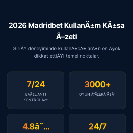
2026 Madridbet KullanÄ±m KÄ±sa
Ã–zeti
GiriÅŸ deneyiminde kullanÄ±cÄ±larÄ±n en Ã§ok
dikkat ettiÄŸi temel noktalar.
7/24
3000+
BAÄžLANTI
OYUN Ä°Ã‡ERÄ°ÄžÄ°
KONTROLÃœ
4.8â˜…
24/7