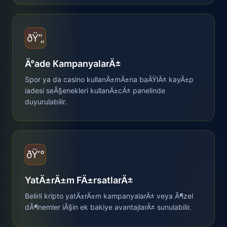
ðŸ”„
Ä°ade KampanyalarÄ±
Spor ya da casino kullanÄ±mÄ±na baÄŸlÄ± kayÄ±p
iadesi seÃ§enekleri kullanÄ±cÄ± panelinde
duyurulabilir.
ðŸ’°
YatÄ±rÄ±m FÄ±rsatlarÄ±
Belirli kripto yatÄ±rÄ±m kampanyalarÄ± veya Ã¶zel
dÃ¶nemler iÃ§in ek bakiye avantajlarÄ± sunulabilir.