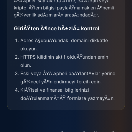
ÅŸÃ¼pheli sayfalarda ÅŸifre, cÃ¼zdan veya
kripto iÅŸlem bilgisi paylaÅŸmamak en Ã¶nemli
gÃ¼venlik adÄ±mlarÄ± arasÄ±ndadÄ±r.
GiriÅŸten Ã¶nce hÄ±zlÄ± kontrol
Adres Ã§ubuÄŸundaki domaini dikkatle
okuyun.
HTTPS kilidinin aktif olduÄŸundan emin
olun.
Eski veya ÅŸÃ¼pheli baÄŸlantÄ±lar yerine
gÃ¼ncel yÃ¶nlendirmeyi tercih edin.
KiÅŸisel ve finansal bilgilerinizi
doÄŸrulanmamÄ±ÅŸ formlara yazmayÄ±n.