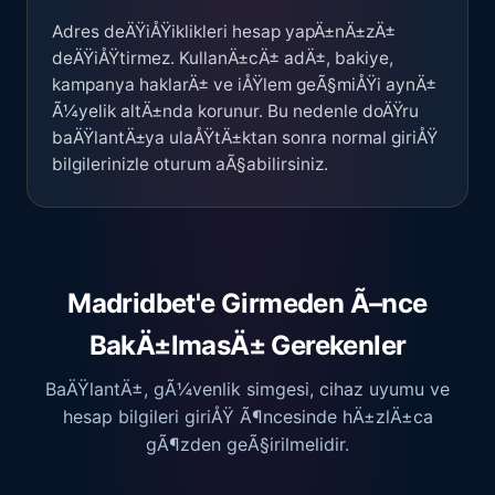
Adres deÄŸiÅŸiklikleri hesap yapÄ±nÄ±zÄ±
deÄŸiÅŸtirmez. KullanÄ±cÄ± adÄ±, bakiye,
kampanya haklarÄ± ve iÅŸlem geÃ§miÅŸi aynÄ±
Ã¼yelik altÄ±nda korunur. Bu nedenle doÄŸru
baÄŸlantÄ±ya ulaÅŸtÄ±ktan sonra normal giriÅŸ
bilgilerinizle oturum aÃ§abilirsiniz.
Madridbet'e Girmeden Ã–nce
BakÄ±lmasÄ± Gerekenler
BaÄŸlantÄ±, gÃ¼venlik simgesi, cihaz uyumu ve
hesap bilgileri giriÅŸ Ã¶ncesinde hÄ±zlÄ±ca
gÃ¶zden geÃ§irilmelidir.