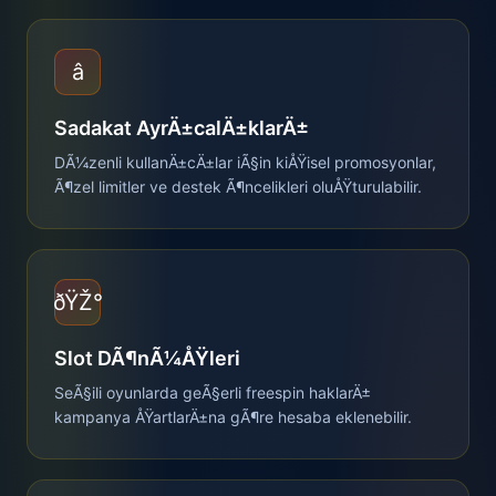
â­
Sadakat AyrÄ±calÄ±klarÄ±
DÃ¼zenli kullanÄ±cÄ±lar iÃ§in kiÅŸisel promosyonlar,
Ã¶zel limitler ve destek Ã¶ncelikleri oluÅŸturulabilir.
ðŸŽ°
Slot DÃ¶nÃ¼ÅŸleri
SeÃ§ili oyunlarda geÃ§erli freespin haklarÄ±
kampanya ÅŸartlarÄ±na gÃ¶re hesaba eklenebilir.