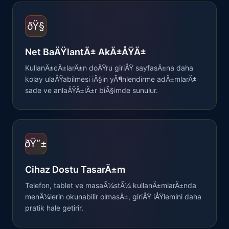
ðŸ§­
Net BaÄŸlantÄ± AkÄ±ÅŸÄ±
KullanÄ±cÄ±larÄ±n doÄŸru giriÅŸ sayfasÄ±na daha
kolay ulaÅŸabilmesi iÃ§in yÃ¶nlendirme adÄ±mlarÄ±
sade ve anlaÅŸÄ±lÄ±r biÃ§imde sunulur.
ðŸ“±
Cihaz Dostu TasarÄ±m
Telefon, tablet ve masaÃ¼stÃ¼ kullanÄ±mlarÄ±nda
menÃ¼lerin okunabilir olmasÄ±, giriÅŸ iÅŸlemini daha
pratik hale getirir.