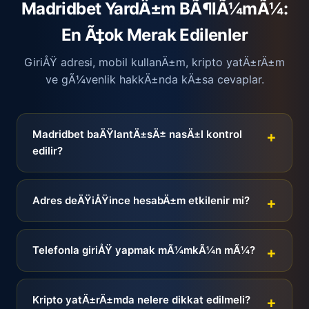
Madridbet YardÄ±m BÃ¶lÃ¼mÃ¼:
En Ã‡ok Merak Edilenler
GiriÅŸ adresi, mobil kullanÄ±m, kripto yatÄ±rÄ±m
ve gÃ¼venlik hakkÄ±nda kÄ±sa cevaplar.
Madridbet baÄŸlantÄ±sÄ± nasÄ±l kontrol
edilir?
Adres deÄŸiÅŸince hesabÄ±m etkilenir mi?
Telefonla giriÅŸ yapmak mÃ¼mkÃ¼n mÃ¼?
Kripto yatÄ±rÄ±mda nelere dikkat edilmeli?