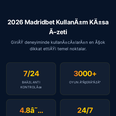
2026 Madridbet KullanÄ±m KÄ±sa
Ã–zeti
GiriÅŸ deneyiminde kullanÄ±cÄ±larÄ±n en Ã§ok
dikkat ettiÄŸi temel noktalar.
7/24
3000+
BAÄžLANTI
OYUN Ä°Ã‡ERÄ°ÄžÄ°
KONTROLÃœ
4.8â˜…
24/7