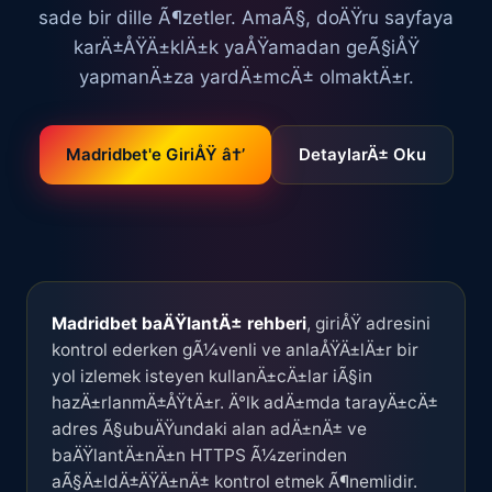
sade bir dille Ã¶zetler. AmaÃ§, doÄŸru sayfaya
karÄ±ÅŸÄ±klÄ±k yaÅŸamadan geÃ§iÅŸ
yapmanÄ±za yardÄ±mcÄ± olmaktÄ±r.
Madridbet'e GiriÅŸ â†’
DetaylarÄ± Oku
Madridbet baÄŸlantÄ± rehberi
, giriÅŸ adresini
kontrol ederken gÃ¼venli ve anlaÅŸÄ±lÄ±r bir
yol izlemek isteyen kullanÄ±cÄ±lar iÃ§in
hazÄ±rlanmÄ±ÅŸtÄ±r. Ä°lk adÄ±mda tarayÄ±cÄ±
adres Ã§ubuÄŸundaki alan adÄ±nÄ± ve
baÄŸlantÄ±nÄ±n HTTPS Ã¼zerinden
aÃ§Ä±ldÄ±ÄŸÄ±nÄ± kontrol etmek Ã¶nemlidir.