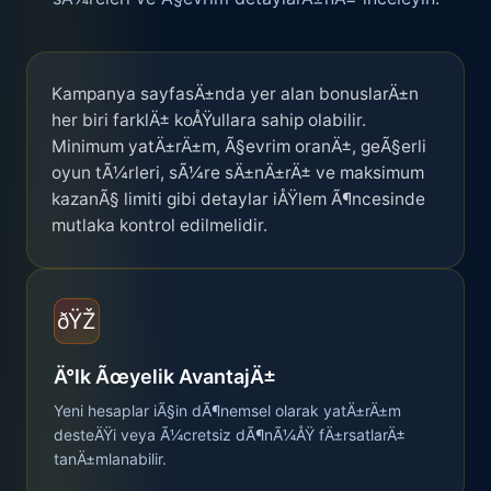
Kampanya sayfasÄ±nda yer alan bonuslarÄ±n
her biri farklÄ± koÅŸullara sahip olabilir.
Minimum yatÄ±rÄ±m, Ã§evrim oranÄ±, geÃ§erli
oyun tÃ¼rleri, sÃ¼re sÄ±nÄ±rÄ± ve maksimum
kazanÃ§ limiti gibi detaylar iÅŸlem Ã¶ncesinde
mutlaka kontrol edilmelidir.
ðŸŽ
Ä°lk Ãœyelik AvantajÄ±
Yeni hesaplar iÃ§in dÃ¶nemsel olarak yatÄ±rÄ±m
desteÄŸi veya Ã¼cretsiz dÃ¶nÃ¼ÅŸ fÄ±rsatlarÄ±
tanÄ±mlanabilir.