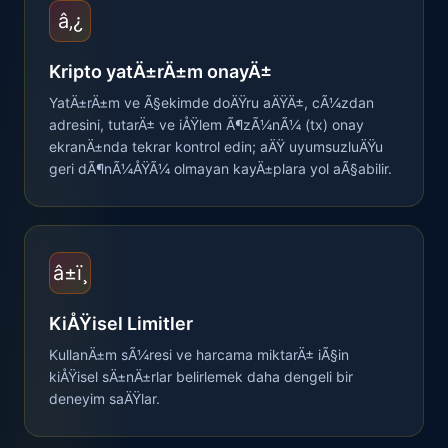
â‚¿
Kripto yatÄ±rÄ±m onayÄ±
YatÄ±rÄ±m ve Ã§ekimde doÄŸru aÄŸÄ±, cÃ¼zdan
adresini, tutarÄ± ve iÅŸlem Ã¶zÃ¼nÃ¼ (tx) onay
ekranÄ±nda tekrar kontrol edin; aÄŸ uyumsuzluÄŸu
geri dÃ¶nÃ¼ÅŸÃ¼ olmayan kayÄ±plara yol aÃ§abilir.
â±ï¸
KiÅŸisel Limitler
KullanÄ±m sÃ¼resi ve harcama miktarÄ± iÃ§in
kiÅŸisel sÄ±nÄ±rlar belirlemek daha dengeli bir
deneyim saÄŸlar.