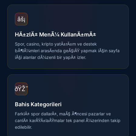
âš¡
HÄ±zlÄ± MenÃ¼ KullanÄ±mÄ±
Spor, casino, kripto yatÄ±rÄ±m ve destek
bÃ¶lÃ¼mleri arasÄ±nda geÃ§iÅŸ yapmak iÃ§in sayfa
iÃ§i alanlar dÃ¼zenli bir yapÄ± izler.
ðŸŽ¯
Bahis Kategorileri
FarklÄ± spor dallarÄ±, maÃ§ Ã¶ncesi pazarlar ve
canlÄ± karÅŸÄ±laÅŸmalar tek panel Ã¼zerinden takip
edilebilir.