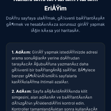
EriÅŸim
DoÄŸru sayfaya ulaÅŸmak, gÃ¼venli baÄŸlantÄ±yÄ±
gÃ¶rmek ve hesabÄ±nÄ±za sorunsuz giriÅŸ yapmak
iÃ§in kÄ±sa yol haritasÄ±.
1. AdÄ±m:
GiriÅŸ yapmak istediÄŸinizde adresi
arama sonuÃ§larÄ± yerine doÄŸrudan
tarayÄ±cÄ± Ã§ubuÄŸuna yazmanÄ±z daha
gÃ¼venli bir baÅŸlangÄ±Ã§ saÄŸlar. BÃ¶ylece
benzer gÃ¶rÃ¼nÃ¼mlÃ¼ sayfalarla
karÅŸÄ±laÅŸma ihtimali azalÄ±r.
2. AdÄ±m:
Sayfa aÃ§Ä±ldÄ±ÄŸÄ±nda kilit
simgesini, alan adÄ±nÄ± ve baÄŸlantÄ±nÄ±n
dÃ¼zgÃ¼n yÃ¼klendiÄŸini kontrol edin.
Kontroller tamamlandÄ±ktan sonra kullanÄ±cÄ±