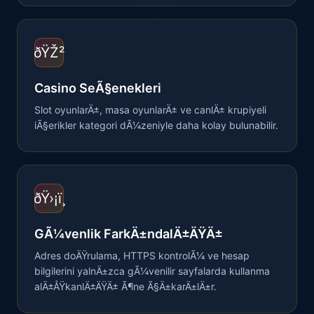
ðŸŽ²
Casino SeÃ§enekleri
Slot oyunlarÄ±, masa oyunlarÄ± ve canlÄ± krupiyeli
iÃ§erikler kategori dÃ¼zeniyle daha kolay bulunabilir.
ðŸ›¡ï¸
GÃ¼venlik FarkÄ±ndalÄ±ÄŸÄ±
Adres doÄŸrulama, HTTPS kontrolÃ¼ ve hesap
bilgilerini yalnÄ±zca gÃ¼venilir sayfalarda kullanma
alÄ±ÅŸkanlÄ±ÄŸÄ± Ã¶ne Ã§Ä±karÄ±lÄ±r.