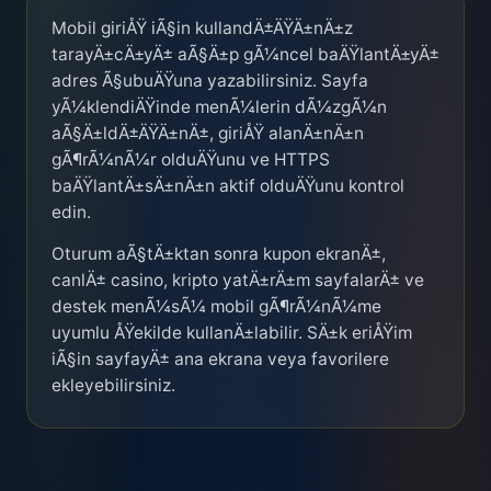
Mobil giriÅŸ iÃ§in kullandÄ±ÄŸÄ±nÄ±z
tarayÄ±cÄ±yÄ± aÃ§Ä±p gÃ¼ncel baÄŸlantÄ±yÄ±
adres Ã§ubuÄŸuna yazabilirsiniz. Sayfa
yÃ¼klendiÄŸinde menÃ¼lerin dÃ¼zgÃ¼n
aÃ§Ä±ldÄ±ÄŸÄ±nÄ±, giriÅŸ alanÄ±nÄ±n
gÃ¶rÃ¼nÃ¼r olduÄŸunu ve HTTPS
baÄŸlantÄ±sÄ±nÄ±n aktif olduÄŸunu kontrol
edin.
Oturum aÃ§tÄ±ktan sonra kupon ekranÄ±,
canlÄ± casino, kripto yatÄ±rÄ±m sayfalarÄ± ve
destek menÃ¼sÃ¼ mobil gÃ¶rÃ¼nÃ¼me
uyumlu ÅŸekilde kullanÄ±labilir. SÄ±k eriÅŸim
iÃ§in sayfayÄ± ana ekrana veya favorilere
ekleyebilirsiniz.