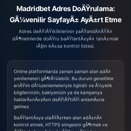
Madridbet Adres DoÄŸrulama:
GÃ¼venilir SayfayÄ± AyÄ±rt Etme
Adres deÄŸiÅŸikliklerinin yaÅŸandÄ±ÄŸÄ±
dÃ¶nemlerde doÄŸru baÄŸlantÄ±yÄ± tanÄ±mak
iÃ§in kÄ±sa kontrol listesi.
Online platformlarda zaman zaman alan adÄ±
yenilemeleri gÃ¶rÃ¼lebilir. Bu durum genellikle
eriÅŸim dÃ¼zenlemeleriyle ilgilidir ve Ã¼yelik
bilgilerinizin, bakiyenizin ya da kampanya
haklarÄ±nÄ±zÄ±n deÄŸiÅŸtiÄŸi anlamÄ±na
gelmez.
BaÄŸlantÄ±ya ulaÅŸÄ±rken alan adÄ±nÄ±
kontrol etmek, HTTPS simgesini gÃ¶rmek ve