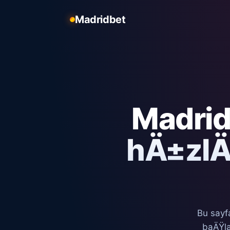
Madridbet
Madri
hÄ±zlÄ
Bu sayf
baÄŸla