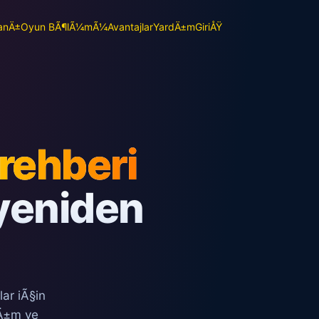
lanÄ±
Oyun BÃ¶lÃ¼mÃ¼
Avantajlar
YardÄ±m
GiriÅŸ
rehberi
yeniden
ar iÃ§in
nÄ±m ve