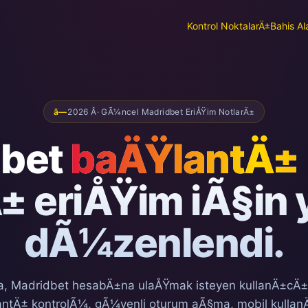
Kontrol NoktalarÄ±
Bahis A
â—
2026 Â· GÃ¼ncel Madridbet EriÅŸim NotlarÄ±
dbet
baÄŸlantÄ± 
± eriÅŸim iÃ§in 
dÃ¼zenlendi.
a, Madridbet hesabÄ±na ulaÅŸmak isteyen kullanÄ±cÄ±l
ntÄ± kontrolÃ¼, gÃ¼venli oturum aÃ§ma, mobil kulla