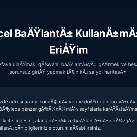
cel BaÄŸlantÄ± KullanÄ±m
EriÅŸim
yfaya ulaÅŸmak, gÃ¼venli baÄŸlantÄ±yÄ± gÃ¶rmek ve he
sorunsuz giriÅŸ yapmak iÃ§in kÄ±sa yol haritasÄ±.
nizde adresi arama sonuÃ§larÄ± yerine doÄŸrudan tarayÄ±c
 BÃ¶ylece benzer gÃ¶rÃ¼nÃ¼mlÃ¼ sayfalarla karÅŸÄ±laÅŸma i
ilit simgesini, alan adÄ±nÄ± ve baÄŸlantÄ±nÄ±n dÃ¼zgÃ¼n 
lanÄ±cÄ± bilgilerinizle oturum aÃ§abilirsiniz.