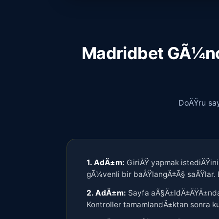
Madridbet GÃ¼n
DoÄŸru sa
1. AdÄ±m:
GiriÅŸ yapmak istediÄŸi
gÃ¼venli bir baÅŸlangÄ±Ã§ saÄŸlar.
2. AdÄ±m:
Sayfa aÃ§Ä±ldÄ±ÄŸÄ±nda k
Kontroller tamamlandÄ±ktan sonra kul