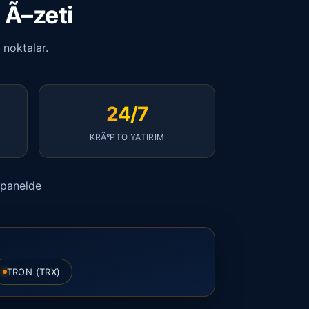
Ã–zeti
noktalar.
24/7
KRÄ°PTO YATIRIM
 panelde
TRON (TRX)