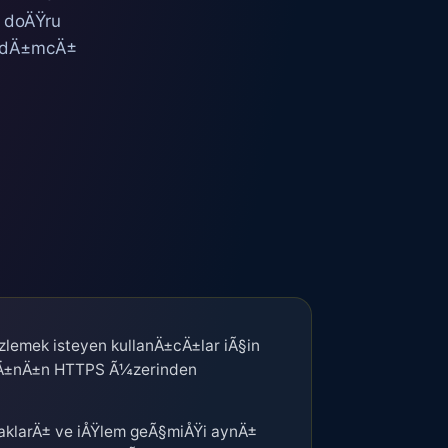
, doÄŸru
ardÄ±mcÄ±
izlemek isteyen kullanÄ±cÄ±lar iÃ§in
tÄ±nÄ±n HTTPS Ã¼zerinden
aklarÄ± ve iÅŸlem geÃ§miÅŸi aynÄ±