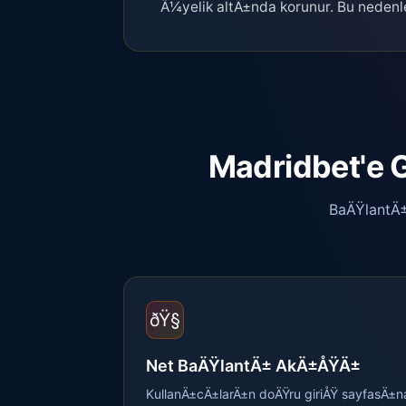
Ã¼yelik altÄ±nda korunur. Bu nedenle
Madridbet'e 
BaÄŸlantÄ±
ðŸ§­
Net BaÄŸlantÄ± AkÄ±ÅŸÄ±
KullanÄ±cÄ±larÄ±n doÄŸru giriÅŸ sayfasÄ±n