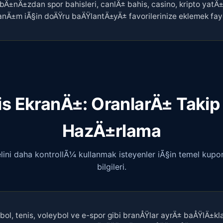
Ä±nÄ±zdan spor bahisleri, canlÄ± bahis, casino, kripto yat
lanÄ±m iÃ§in doÄŸru baÄŸlantÄ±yÄ± favorilerinize eklemek fay
is EkranÄ±: OranlarÄ± Takip
HazÄ±rlama
lini daha kontrollÃ¼ kullanmak isteyenler iÃ§in temel kupo
bilgileri.
, tenis, voleybol ve e-spor gibi branÅŸlar ayrÄ± baÅŸlÄ±klar a