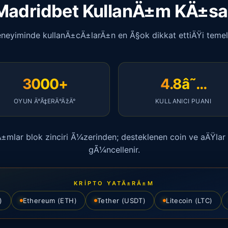
Madridbet KullanÄ±m KÄ±sa 
eneyiminde kullanÄ±cÄ±larÄ±n en Ã§ok dikkat ettiÄŸi temel 
3000+
4.8â˜…
OYUN Ä°Ã‡ERÄ°ÄžÄ°
KULLANICI PUANI
±mlar blok zinciri Ã¼zerinden; desteklenen coin ve aÄŸlar
gÃ¼ncellenir.
KRIPTO YATÄ±RÄ±M
)
Ethereum (ETH)
Tether (USDT)
Litecoin (LTC)