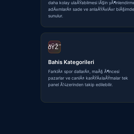
daha kolay ulaÅŸabilmesi iÃ§in yÃ¶nlendirm
adÄ±mlarÄ± sade ve anlaÅŸÄ±lÄ±r biÃ§imd
sunulur.
ðŸŽ¯
Bahis Kategorileri
FarklÄ± spor dallarÄ±, maÃ§ Ã¶ncesi
pazarlar ve canlÄ± karÅŸÄ±laÅŸmalar tek
panel Ã¼zerinden takip edilebilir.