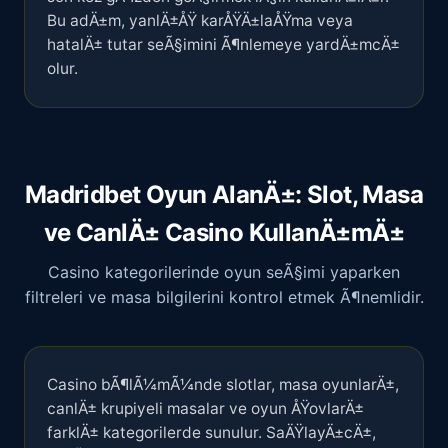
Bu adÄ±m, yanlÄ±ÅŸ karÅŸÄ±laÅŸma veya
hatalÄ± tutar seÃ§imini Ã¶nlemeye yardÄ±mcÄ±
olur.
Madridbet Oyun AlanÄ±: Slot, Masa
ve CanlÄ± Casino KullanÄ±mÄ±
Casino kategorilerinde oyun seÃ§imi yaparken
filtreleri ve masa bilgilerini kontrol etmek Ã¶nemlidir.
Casino bÃ¶lÃ¼mÃ¼nde slotlar, masa oyunlarÄ±,
canlÄ± krupiyeli masalar ve oyun ÅŸovlarÄ±
farklÄ± kategorilerde sunulur. SaÄŸlayÄ±cÄ±,