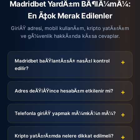
Madridbet YardÄ±m BÃ¶lÃ¼mÃ¼:
En Ã‡ok Merak Edilenler
GiriÅŸ adresi, mobil kullanÄ±m, kripto yatÄ±rÄ±m
ve gÃ¼venlik hakkÄ±nda kÄ±sa cevaplar.
Madridbet baÄŸlantÄ±sÄ± nasÄ±l kontrol
edilir?
Adres deÄŸiÅŸince hesabÄ±m etkilenir mi?
Telefonla giriÅŸ yapmak mÃ¼mkÃ¼n mÃ¼?
Kripto yatÄ±rÄ±mda nelere dikkat edilmeli?