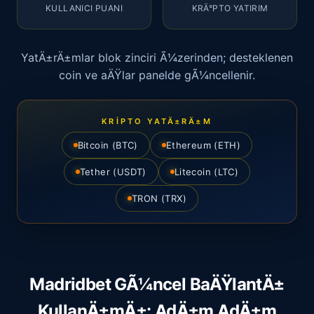
KULLANICI PUANI
KRÄ°PTO YATIRIM
YatÄ±rÄ±mlar blok zinciri Ã¼zerinden; desteklenen
coin ve aÄŸlar panelde gÃ¼ncellenir.
KRIPTO YATÄ±RÄ±M
Bitcoin (BTC)
Ethereum (ETH)
Tether (USDT)
Litecoin (LTC)
TRON (TRX)
Madridbet GÃ¼ncel BaÄŸlantÄ±
KullanÄ±mÄ±: AdÄ±m AdÄ±m