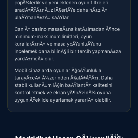
popÃ¼lerlik ve yeni eklenen oyun filtreleri
aradÄ±ÄŸÄ±nÄ±z iÃ§eriÄŸe daha hÄ±zlÄ±
ulaÅŸmanÄ±zÄ± saÄŸlar.
CanlÄ± casino masasÄ±na katÄ±lmadan Ã¶nce
minimum-maksimum limitleri, oyun
kurallarÄ±nÄ± ve masa yoÄŸunluÄŸunu
incelemek daha bilinÃ§li bir tercih yapmanÄ±za
yardÄ±mcÄ± olur.
Mobil cihazlarda oyunlar Ã§oÄŸunlukla
tarayÄ±cÄ± Ã¼zerinden Ã§alÄ±ÅŸÄ±r. Daha
stabil kullanÄ±m iÃ§in baÄŸlantÄ± kalitesini
kontrol etmek ve ekran yÃ¶nÃ¼nÃ¼ oyuna
uygun ÅŸekilde ayarlamak yararlÄ± olabilir.