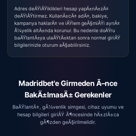
Adres deÄŸiÅŸiklikleri hesap yapÄ±nÄ±zÄ±
deÄŸiÅŸtirmez. KullanÄ±cÄ± adÄ±, bakiye,
kampanya haklarÄ± ve iÅŸlem geÃ§miÅŸi aynÄ±
Ã¼yelik altÄ±nda korunur. Bu nedenle doÄŸru
baÄŸlantÄ±ya ulaÅŸtÄ±ktan sonra normal giriÅŸ
bilgilerinizle oturum aÃ§abilirsiniz.
Madridbet'e Girmeden Ã–nce
BakÄ±lmasÄ± Gerekenler
BaÄŸlantÄ±, gÃ¼venlik simgesi, cihaz uyumu ve
hesap bilgileri giriÅŸ Ã¶ncesinde hÄ±zlÄ±ca
gÃ¶zden geÃ§irilmelidir.