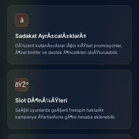
â­
Sadakat AyrÄ±calÄ±klarÄ±
DÃ¼zenli kullanÄ±cÄ±lar iÃ§in kiÅŸisel promosyonlar,
Ã¶zel limitler ve destek Ã¶ncelikleri oluÅŸturulabilir.
ðŸŽ°
Slot DÃ¶nÃ¼ÅŸleri
SeÃ§ili oyunlarda geÃ§erli freespin haklarÄ±
kampanya ÅŸartlarÄ±na gÃ¶re hesaba eklenebilir.