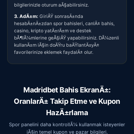
bilgilerinizle oturum aÃ§abilirsiniz.
3. AdÄ±m:
GiriÅŸ sonrasÄ±nda
hesabÄ±nÄ±zdan spor bahisleri, canlÄ± bahis,
casino, kripto yatÄ±rÄ±m ve destek
bÃ¶lÃ¼mlerine geÃ§iÅŸ yapabilirsiniz. DÃ¼zenli
kullanÄ±m iÃ§in doÄŸru baÄŸlantÄ±yÄ±
favorilerinize eklemek faydalÄ± olur.
Madridbet Bahis EkranÄ±:
OranlarÄ± Takip Etme ve Kupon
HazÄ±rlama
Spor panelini daha kontrollÃ¼ kullanmak isteyenler
iÃ§in temel kupon ve pazar bilgileri.