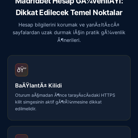
Madridbet Hesap GÃ¼venliÄŸi:
Dikkat Edilecek Temel Noktalar
Hesap bilgilerini korumak ve yanÄ±ltÄ±cÄ±
sayfalardan uzak durmak iÃ§in pratik gÃ¼venlik
Ã¶nerileri.
ðŸ”
BaÄŸlantÄ± Kilidi
Oturum aÃ§madan Ã¶nce tarayÄ±cÄ±daki HTTPS
kilit simgesinin aktif gÃ¶rÃ¼nmesine dikkat
edilmelidir.