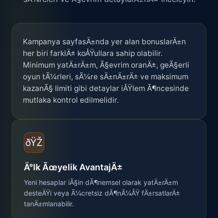
Kampanya sayfasÄ±nda yer alan bonuslarÄ±n
her biri farklÄ± koÅŸullara sahip olabilir.
Minimum yatÄ±rÄ±m, Ã§evrim oranÄ±, geÃ§erli
oyun tÃ¼rleri, sÃ¼re sÄ±nÄ±rÄ± ve maksimum
kazanÃ§ limiti gibi detaylar iÅŸlem Ã¶ncesinde
mutlaka kontrol edilmelidir.
ðŸŽ
Ä°lk Ãœyelik AvantajÄ±
Yeni hesaplar iÃ§in dÃ¶nemsel olarak yatÄ±rÄ±m
desteÄŸi veya Ã¼cretsiz dÃ¶nÃ¼ÅŸ fÄ±rsatlarÄ±
tanÄ±mlanabilir.