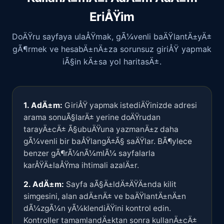
EriÅŸim
DoÄŸru sayfaya ulaÅŸmak, gÃ¼venli baÄŸlantÄ±yÄ±
gÃ¶rmek ve hesabÄ±nÄ±za sorunsuz giriÅŸ yapmak
iÃ§in kÄ±sa yol haritasÄ±.
1. AdÄ±m:
GiriÅŸ yapmak istediÄŸinizde adresi
arama sonuÃ§larÄ± yerine doÄŸrudan
tarayÄ±cÄ± Ã§ubuÄŸuna yazmanÄ±z daha
gÃ¼venli bir baÅŸlangÄ±Ã§ saÄŸlar. BÃ¶ylece
benzer gÃ¶rÃ¼nÃ¼mlÃ¼ sayfalarla
karÅŸÄ±laÅŸma ihtimali azalÄ±r.
2. AdÄ±m:
Sayfa aÃ§Ä±ldÄ±ÄŸÄ±nda kilit
simgesini, alan adÄ±nÄ± ve baÄŸlantÄ±nÄ±n
dÃ¼zgÃ¼n yÃ¼klendiÄŸini kontrol edin.
Kontroller tamamlandÄ±ktan sonra kullanÄ±cÄ±