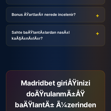
Bonus ÅŸartlarÄ± nerede incelenir?
Sahte baÄŸlantÄ±lardan nasÄ±l
kaÃ§Ä±nÄ±lÄ±r?
Madridbet giriÅŸinizi
doÄŸrulanmÄ±ÅŸ
baÄŸlantÄ± Ã¼zerinden