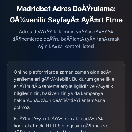
Madridbet Adres DoÄŸrulama:
GÃ¼venilir SayfayÄ± AyÄ±rt Etme
Adres deÄŸiÅŸikliklerinin yaÅŸandÄ±ÄŸÄ±
dÃ¶nemlerde doÄŸru baÄŸlantÄ±yÄ± tanÄ±mak
iÃ§in kÄ±sa kontrol listesi.
Online platformlarda zaman zaman alan adÄ±
yenilemeleri gÃ¶rÃ¼lebilir. Bu durum genellikle
eriÅŸim dÃ¼zenlemeleriyle ilgilidir ve Ã¼yelik
bilgilerinizin, bakiyenizin ya da kampanya
haklarÄ±nÄ±zÄ±n deÄŸiÅŸtiÄŸi anlamÄ±na
gelmez.
BaÄŸlantÄ±ya ulaÅŸÄ±rken alan adÄ±nÄ±
kontrol etmek, HTTPS simgesini gÃ¶rmek ve