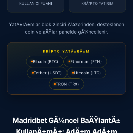
KULLANICI PUANI
KRÄ°PTO YATIRIM
YatÄ±rÄ±mlar blok zinciri Ã¼zerinden; desteklenen
coin ve aÄŸlar panelde gÃ¼ncellenir.
KRIPTO YATÄ±RÄ±M
Bitcoin (BTC)
Ethereum (ETH)
Tether (USDT)
Litecoin (LTC)
TRON (TRX)
Madridbet GÃ¼ncel BaÄŸlantÄ±
KullanÄ±mÄ±: AdÄ±m AdÄ±m