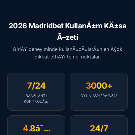
2026 Madridbet KullanÄ±m KÄ±sa
Ã–zeti
GiriÅŸ deneyiminde kullanÄ±cÄ±larÄ±n en Ã§ok
dikkat ettiÄŸi temel noktalar.
7/24
3000+
BAÄžLANTI
OYUN Ä°Ã‡ERÄ°ÄžÄ°
KONTROLÃœ
4.8â˜…
24/7