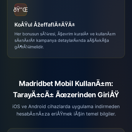
ðŸ“Œ
KoÅŸul ÅžeffaflÄ±ÄŸÄ±
Her bonusun sÃ¼resi, Ã§evrim kuralÄ± ve kullanÄ±m
sÄ±nÄ±rÄ± kampanya detaylarÄ±nda aÃ§Ä±kÃ§a
gÃ¶rÃ¼lmelidir.
Madridbet Mobil KullanÄ±m:
TarayÄ±cÄ± Ãœzerinden GiriÅŸ
iOS ve Android cihazlarda uygulama indirmeden
hesabÄ±nÄ±za eriÅŸmek iÃ§in temel bilgiler.