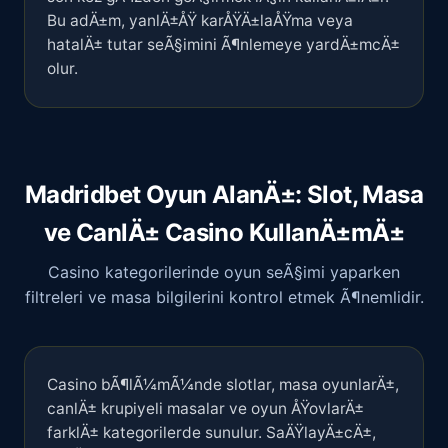
Bu adÄ±m, yanlÄ±ÅŸ karÅŸÄ±laÅŸma veya
hatalÄ± tutar seÃ§imini Ã¶nlemeye yardÄ±mcÄ±
olur.
Madridbet Oyun AlanÄ±: Slot, Masa
ve CanlÄ± Casino KullanÄ±mÄ±
Casino kategorilerinde oyun seÃ§imi yaparken
filtreleri ve masa bilgilerini kontrol etmek Ã¶nemlidir.
Casino bÃ¶lÃ¼mÃ¼nde slotlar, masa oyunlarÄ±,
canlÄ± krupiyeli masalar ve oyun ÅŸovlarÄ±
farklÄ± kategorilerde sunulur. SaÄŸlayÄ±cÄ±,