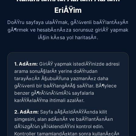
EriÅŸim
DoÄŸru sayfaya ulaÅŸmak, gÃ¼venli baÄŸlantÄ±yÄ±
gÃ¶rmek ve hesabÄ±nÄ±za sorunsuz giriÅŸ yapmak
iÃ§in kÄ±sa yol haritasÄ±.
1. AdÄ±m:
GiriÅŸ yapmak istediÄŸinizde adresi
arama sonuÃ§larÄ± yerine doÄŸrudan
tarayÄ±cÄ± Ã§ubuÄŸuna yazmanÄ±z daha
gÃ¼venli bir baÅŸlangÄ±Ã§ saÄŸlar. BÃ¶ylece
benzer gÃ¶rÃ¼nÃ¼mlÃ¼ sayfalarla
karÅŸÄ±laÅŸma ihtimali azalÄ±r.
2. AdÄ±m:
Sayfa aÃ§Ä±ldÄ±ÄŸÄ±nda kilit
simgesini, alan adÄ±nÄ± ve baÄŸlantÄ±nÄ±n
dÃ¼zgÃ¼n yÃ¼klendiÄŸini kontrol edin.
Kontroller tamamlandÄ±ktan sonra kullanÄ±cÄ±