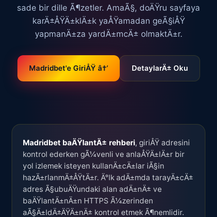
sade bir dille Ã¶zetler. AmaÃ§, doÄŸru sayfaya
karÄ±ÅŸÄ±klÄ±k yaÅŸamadan geÃ§iÅŸ
yapmanÄ±za yardÄ±mcÄ± olmaktÄ±r.
Madridbet'e GiriÅŸ â†’
DetaylarÄ± Oku
Madridbet baÄŸlantÄ± rehberi
, giriÅŸ adresini
kontrol ederken gÃ¼venli ve anlaÅŸÄ±lÄ±r bir
yol izlemek isteyen kullanÄ±cÄ±lar iÃ§in
hazÄ±rlanmÄ±ÅŸtÄ±r. Ä°lk adÄ±mda tarayÄ±cÄ±
adres Ã§ubuÄŸundaki alan adÄ±nÄ± ve
baÄŸlantÄ±nÄ±n HTTPS Ã¼zerinden
aÃ§Ä±ldÄ±ÄŸÄ±nÄ± kontrol etmek Ã¶nemlidir.