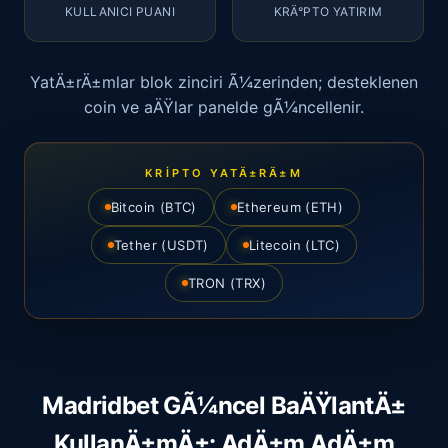
KULLANICI PUANI
KRÄ°PTO YATIRIM
YatÄ±rÄ±mlar blok zinciri Ã¼zerinden; desteklenen
coin ve aÄŸlar panelde gÃ¼ncellenir.
KRIPTO YATÄ±RÄ±M
Bitcoin (BTC)
Ethereum (ETH)
Tether (USDT)
Litecoin (LTC)
TRON (TRX)
Madridbet GÃ¼ncel BaÄŸlantÄ±
KullanÄ±mÄ±: AdÄ±m AdÄ±m