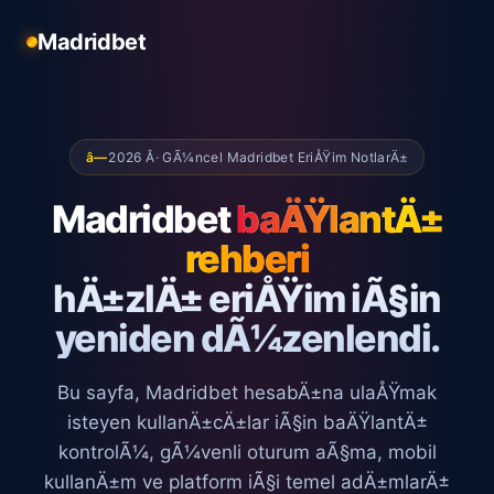
Madridbet
â—
2026 Â· GÃ¼ncel Madridbet EriÅŸim NotlarÄ±
Madridbet
baÄŸlantÄ±
rehberi
hÄ±zlÄ± eriÅŸim iÃ§in
yeniden dÃ¼zenlendi.
Bu sayfa, Madridbet hesabÄ±na ulaÅŸmak
isteyen kullanÄ±cÄ±lar iÃ§in baÄŸlantÄ±
kontrolÃ¼, gÃ¼venli oturum aÃ§ma, mobil
kullanÄ±m ve platform iÃ§i temel adÄ±mlarÄ±