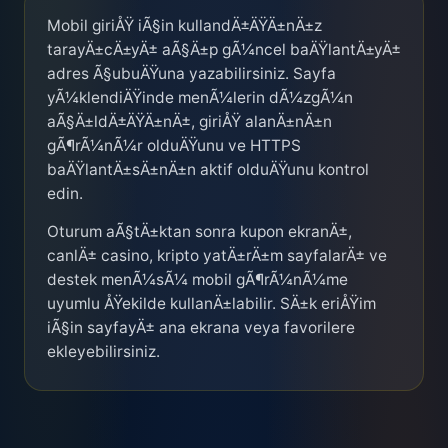
Mobil giriÅŸ iÃ§in kullandÄ±ÄŸÄ±nÄ±z
tarayÄ±cÄ±yÄ± aÃ§Ä±p gÃ¼ncel baÄŸlantÄ±yÄ±
adres Ã§ubuÄŸuna yazabilirsiniz. Sayfa
yÃ¼klendiÄŸinde menÃ¼lerin dÃ¼zgÃ¼n
aÃ§Ä±ldÄ±ÄŸÄ±nÄ±, giriÅŸ alanÄ±nÄ±n
gÃ¶rÃ¼nÃ¼r olduÄŸunu ve HTTPS
baÄŸlantÄ±sÄ±nÄ±n aktif olduÄŸunu kontrol
edin.
Oturum aÃ§tÄ±ktan sonra kupon ekranÄ±,
canlÄ± casino, kripto yatÄ±rÄ±m sayfalarÄ± ve
destek menÃ¼sÃ¼ mobil gÃ¶rÃ¼nÃ¼me
uyumlu ÅŸekilde kullanÄ±labilir. SÄ±k eriÅŸim
iÃ§in sayfayÄ± ana ekrana veya favorilere
ekleyebilirsiniz.