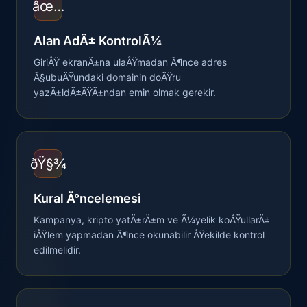
âœ…
Alan AdÄ± KontrolÃ¼
GiriÅŸ ekranÄ±na ulaÅŸmadan Ã¶nce adres
Ã§ubuÄŸundaki domainin doÄŸru
yazÄ±ldÄ±ÄŸÄ±ndan emin olmak gerekir.
ðŸ§¾
Kural Ä°ncelemesi
Kampanya, kripto yatÄ±rÄ±m ve Ã¼yelik koÅŸullarÄ±
iÅŸlem yapmadan Ã¶nce okunabilir ÅŸekilde kontrol
edilmelidir.