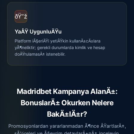
ðŸ”ž
YaÅŸ UygunluÄŸu
Platform iÃ§eriÄŸi yetiÅŸkin kullanÄ±cÄ±lara
yÃ¶neliktir; gerekli durumlarda kimlik ve hesap
doÄŸrulamasÄ± istenebilir.
Madridbet Kampanya AlanÄ±:
BonuslarÄ± Okurken Nelere
BakÄ±lÄ±r?
Promosyonlardan yararlanmadan Ã¶nce ÅŸartlarÄ±,
sÃ¼releri ve Ã§evrim detaylarÄ±nÄ± inceleyin.