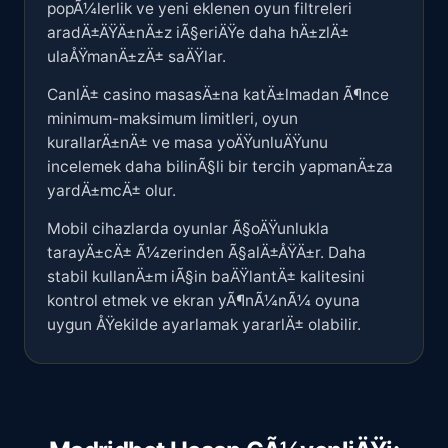
popÃ¼lerlik ve yeni eklenen oyun filtreleri
aradÄ±ÄŸÄ±nÄ±z iÃ§eriÄŸe daha hÄ±zlÄ±
ulaÅŸmanÄ±zÄ± saÄŸlar.
CanlÄ± casino masasÄ±na katÄ±lmadan Ã¶nce
minimum-maksimum limitleri, oyun
kurallarÄ±nÄ± ve masa yoÄŸunluÄŸunu
incelemek daha bilinÃ§li bir tercih yapmanÄ±za
yardÄ±mcÄ± olur.
Mobil cihazlarda oyunlar Ã§oÄŸunlukla
tarayÄ±cÄ± Ã¼zerinden Ã§alÄ±ÅŸÄ±r. Daha
stabil kullanÄ±m iÃ§in baÄŸlantÄ± kalitesini
kontrol etmek ve ekran yÃ¶nÃ¼nÃ¼ oyuna
uygun ÅŸekilde ayarlamak yararlÄ± olabilir.