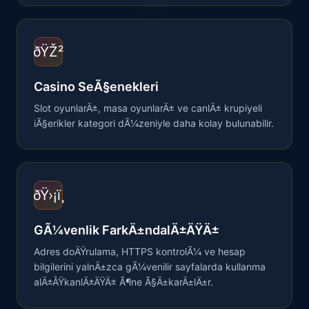
ðŸŽ²
Casino SeÃ§enekleri
Slot oyunlarÄ±, masa oyunlarÄ± ve canlÄ± krupiyeli
iÃ§erikler kategori dÃ¼zeniyle daha kolay bulunabilir.
ðŸ›¡ï¸
GÃ¼venlik FarkÄ±ndalÄ±ÄŸÄ±
Adres doÄŸrulama, HTTPS kontrolÃ¼ ve hesap
bilgilerini yalnÄ±zca gÃ¼venilir sayfalarda kullanma
alÄ±ÅŸkanlÄ±ÄŸÄ± Ã¶ne Ã§Ä±karÄ±lÄ±r.