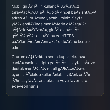
Mobil giriÅŸ iÃ§in kullandÄ±ÄŸÄ±nÄ±z
tarayÄ±cÄ±yÄ± aÃ§Ä±p gÃ¼ncel baÄŸlantÄ±yÄ±
adres Ã§ubuÄŸuna yazabilirsiniz. Sayfa
yÃ¼klendiÄŸinde menÃ¼lerin dÃ¼zgÃ¼n
aÃ§Ä±ldÄ±ÄŸÄ±nÄ±, giriÅŸ alanÄ±nÄ±n
gÃ¶rÃ¼nÃ¼r olduÄŸunu ve HTTPS
baÄŸlantÄ±sÄ±nÄ±n aktif olduÄŸunu kontrol
edin.
Oturum aÃ§tÄ±ktan sonra kupon ekranÄ±,
canlÄ± casino, kripto yatÄ±rÄ±m sayfalarÄ± ve
destek menÃ¼sÃ¼ mobil gÃ¶rÃ¼nÃ¼me
uyumlu ÅŸekilde kullanÄ±labilir. SÄ±k eriÅŸim
iÃ§in sayfayÄ± ana ekrana veya favorilere
ekleyebilirsiniz.