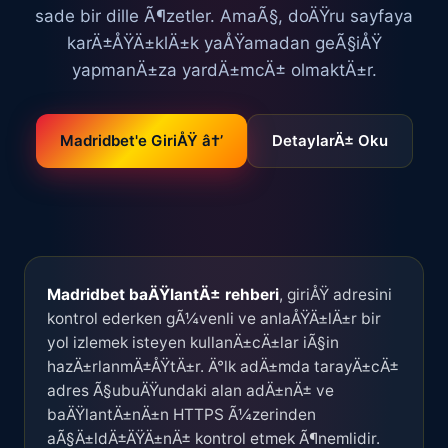
sade bir dille Ã¶zetler. AmaÃ§, doÄŸru sayfaya
karÄ±ÅŸÄ±klÄ±k yaÅŸamadan geÃ§iÅŸ
yapmanÄ±za yardÄ±mcÄ± olmaktÄ±r.
Madridbet'e GiriÅŸ â†’
DetaylarÄ± Oku
Madridbet baÄŸlantÄ± rehberi
, giriÅŸ adresini
kontrol ederken gÃ¼venli ve anlaÅŸÄ±lÄ±r bir
yol izlemek isteyen kullanÄ±cÄ±lar iÃ§in
hazÄ±rlanmÄ±ÅŸtÄ±r. Ä°lk adÄ±mda tarayÄ±cÄ±
adres Ã§ubuÄŸundaki alan adÄ±nÄ± ve
baÄŸlantÄ±nÄ±n HTTPS Ã¼zerinden
aÃ§Ä±ldÄ±ÄŸÄ±nÄ± kontrol etmek Ã¶nemlidir.