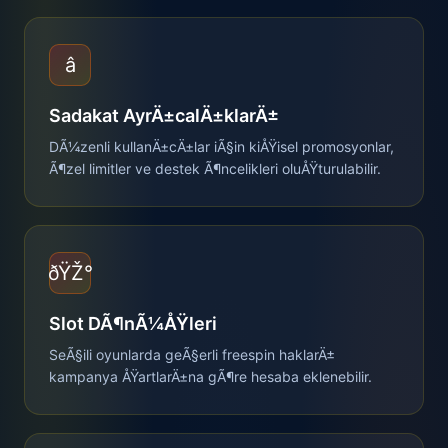
â­
Sadakat AyrÄ±calÄ±klarÄ±
DÃ¼zenli kullanÄ±cÄ±lar iÃ§in kiÅŸisel promosyonlar,
Ã¶zel limitler ve destek Ã¶ncelikleri oluÅŸturulabilir.
ðŸŽ°
Slot DÃ¶nÃ¼ÅŸleri
SeÃ§ili oyunlarda geÃ§erli freespin haklarÄ±
kampanya ÅŸartlarÄ±na gÃ¶re hesaba eklenebilir.