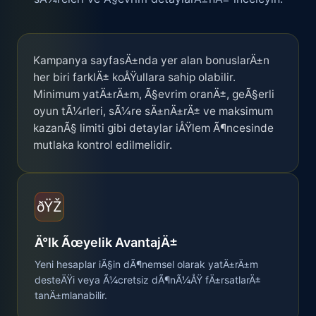
Kampanya sayfasÄ±nda yer alan bonuslarÄ±n
her biri farklÄ± koÅŸullara sahip olabilir.
Minimum yatÄ±rÄ±m, Ã§evrim oranÄ±, geÃ§erli
oyun tÃ¼rleri, sÃ¼re sÄ±nÄ±rÄ± ve maksimum
kazanÃ§ limiti gibi detaylar iÅŸlem Ã¶ncesinde
mutlaka kontrol edilmelidir.
ðŸŽ
Ä°lk Ãœyelik AvantajÄ±
Yeni hesaplar iÃ§in dÃ¶nemsel olarak yatÄ±rÄ±m
desteÄŸi veya Ã¼cretsiz dÃ¶nÃ¼ÅŸ fÄ±rsatlarÄ±
tanÄ±mlanabilir.