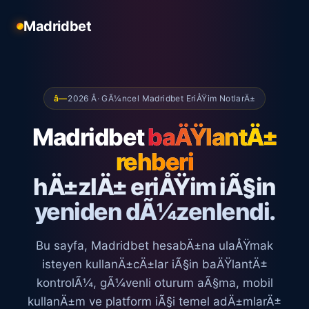
Madridbet
â—
2026 Â· GÃ¼ncel Madridbet EriÅŸim NotlarÄ±
Madridbet
baÄŸlantÄ±
rehberi
hÄ±zlÄ± eriÅŸim iÃ§in
yeniden dÃ¼zenlendi.
Bu sayfa, Madridbet hesabÄ±na ulaÅŸmak
isteyen kullanÄ±cÄ±lar iÃ§in baÄŸlantÄ±
kontrolÃ¼, gÃ¼venli oturum aÃ§ma, mobil
kullanÄ±m ve platform iÃ§i temel adÄ±mlarÄ±