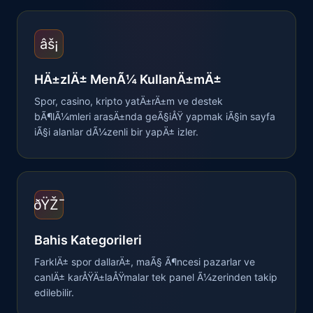
âš¡
HÄ±zlÄ± MenÃ¼ KullanÄ±mÄ±
Spor, casino, kripto yatÄ±rÄ±m ve destek
bÃ¶lÃ¼mleri arasÄ±nda geÃ§iÅŸ yapmak iÃ§in sayfa
iÃ§i alanlar dÃ¼zenli bir yapÄ± izler.
ðŸŽ¯
Bahis Kategorileri
FarklÄ± spor dallarÄ±, maÃ§ Ã¶ncesi pazarlar ve
canlÄ± karÅŸÄ±laÅŸmalar tek panel Ã¼zerinden takip
edilebilir.