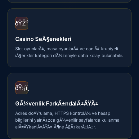
ðŸŽ²
Casino SeÃ§enekleri
Slot oyunlarÄ±, masa oyunlarÄ± ve canlÄ± krupiyeli
iÃ§erikler kategori dÃ¼zeniyle daha kolay bulunabilir.
ðŸ›¡ï¸
GÃ¼venlik FarkÄ±ndalÄ±ÄŸÄ±
Adres doÄŸrulama, HTTPS kontrolÃ¼ ve hesap
bilgilerini yalnÄ±zca gÃ¼venilir sayfalarda kullanma
alÄ±ÅŸkanlÄ±ÄŸÄ± Ã¶ne Ã§Ä±karÄ±lÄ±r.