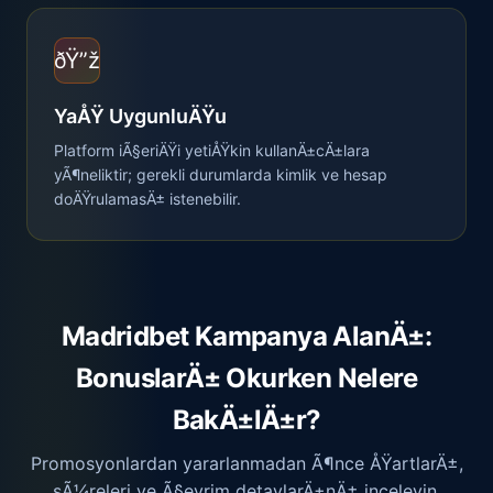
ðŸ”ž
YaÅŸ UygunluÄŸu
Platform iÃ§eriÄŸi yetiÅŸkin kullanÄ±cÄ±lara
yÃ¶neliktir; gerekli durumlarda kimlik ve hesap
doÄŸrulamasÄ± istenebilir.
Madridbet Kampanya AlanÄ±:
BonuslarÄ± Okurken Nelere
BakÄ±lÄ±r?
Promosyonlardan yararlanmadan Ã¶nce ÅŸartlarÄ±,
sÃ¼releri ve Ã§evrim detaylarÄ±nÄ± inceleyin.