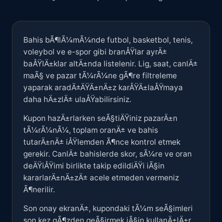
Bahis bÃ¶lÃ¼mÃ¼nde futbol, basketbol, tenis,
voleybol ve e-spor gibi branÅŸlar ayrÄ±
baÅŸlÄ±klar altÄ±nda listelenir. Lig, saat, canlÄ±
maÃ§ ve pazar tÃ¼rÃ¼ne gÃ¶re filtreleme
yaparak aradÄ±ÄŸÄ±nÄ±z karÅŸÄ±laÅŸmaya
daha hÄ±zlÄ± ulaÅŸabilirsiniz.
Kupon hazÄ±rlarken seÃ§tiÄŸiniz pazarÄ±n
tÃ¼rÃ¼nÃ¼, toplam oranÄ± ve bahis
tutarÄ±nÄ± iÅŸlemden Ã¶nce kontrol etmek
gerekir. CanlÄ± bahislerde skor, sÃ¼re ve oran
deÄŸiÅŸimi birlikte takip edildiÄŸi iÃ§in
kararlarÄ±nÄ±zÄ± acele etmeden vermeniz
Ã¶nerilir.
Son onay ekranÄ±, kupondaki tÃ¼m seÃ§imleri
son kez gÃ¶zden geÃ§irmek iÃ§in kullanÄ±lÄ±r.