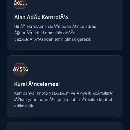
âœ…
Alan AdÄ± KontrolÃ¼
GiriÅŸ ekranÄ±na ulaÅŸmadan Ã¶nce adres
Ã§ubuÄŸundaki domainin doÄŸru
yazÄ±ldÄ±ÄŸÄ±ndan emin olmak gerekir.
ðŸ§¾
Kural Ä°ncelemesi
Kampanya, kripto yatÄ±rÄ±m ve Ã¼yelik koÅŸullarÄ±
iÅŸlem yapmadan Ã¶nce okunabilir ÅŸekilde kontrol
edilmelidir.