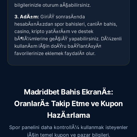
bilgilerinizle oturum aÃ§abilirsiniz.
3. AdÄ±m:
GiriÅŸ sonrasÄ±nda
hesabÄ±nÄ±zdan spor bahisleri, canlÄ± bahis,
casino, kripto yatÄ±rÄ±m ve destek
bÃ¶lÃ¼mlerine geÃ§iÅŸ yapabilirsiniz. DÃ¼zenli
kullanÄ±m iÃ§in doÄŸru baÄŸlantÄ±yÄ±
favorilerinize eklemek faydalÄ± olur.
Madridbet Bahis EkranÄ±:
OranlarÄ± Takip Etme ve Kupon
HazÄ±rlama
Spor panelini daha kontrollÃ¼ kullanmak isteyenler
iÃ§in temel kupon ve pazar bilgileri.