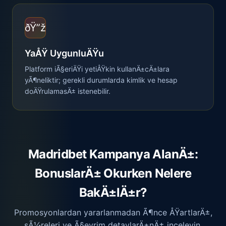
ðŸ”ž
YaÅŸ UygunluÄŸu
Platform iÃ§eriÄŸi yetiÅŸkin kullanÄ±cÄ±lara
yÃ¶neliktir; gerekli durumlarda kimlik ve hesap
doÄŸrulamasÄ± istenebilir.
Madridbet Kampanya AlanÄ±:
BonuslarÄ± Okurken Nelere
BakÄ±lÄ±r?
Promosyonlardan yararlanmadan Ã¶nce ÅŸartlarÄ±,
sÃ¼releri ve Ã§evrim detaylarÄ±nÄ± inceleyin.