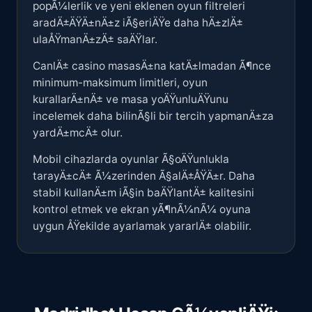
popÃ¼lerlik ve yeni eklenen oyun filtreleri
aradÄ±ÄŸÄ±nÄ±z iÃ§eriÄŸe daha hÄ±zlÄ±
ulaÅŸmanÄ±zÄ± saÄŸlar.
CanlÄ± casino masasÄ±na katÄ±lmadan Ã¶nce
minimum-maksimum limitleri, oyun
kurallarÄ±nÄ± ve masa yoÄŸunluÄŸunu
incelemek daha bilinÃ§li bir tercih yapmanÄ±za
yardÄ±mcÄ± olur.
Mobil cihazlarda oyunlar Ã§oÄŸunlukla
tarayÄ±cÄ± Ã¼zerinden Ã§alÄ±ÅŸÄ±r. Daha
stabil kullanÄ±m iÃ§in baÄŸlantÄ± kalitesini
kontrol etmek ve ekran yÃ¶nÃ¼nÃ¼ oyuna
uygun ÅŸekilde ayarlamak yararlÄ± olabilir.