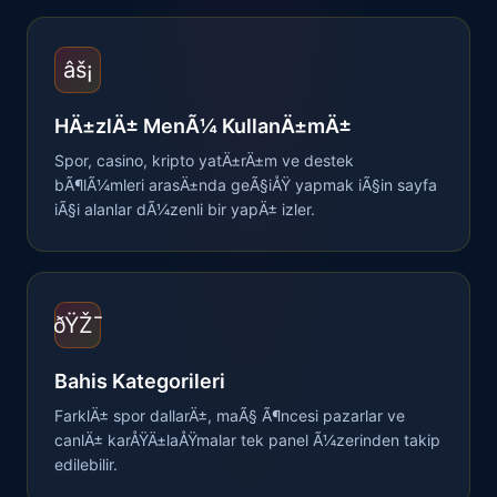
âš¡
HÄ±zlÄ± MenÃ¼ KullanÄ±mÄ±
Spor, casino, kripto yatÄ±rÄ±m ve destek
bÃ¶lÃ¼mleri arasÄ±nda geÃ§iÅŸ yapmak iÃ§in sayfa
iÃ§i alanlar dÃ¼zenli bir yapÄ± izler.
ðŸŽ¯
Bahis Kategorileri
FarklÄ± spor dallarÄ±, maÃ§ Ã¶ncesi pazarlar ve
canlÄ± karÅŸÄ±laÅŸmalar tek panel Ã¼zerinden takip
edilebilir.