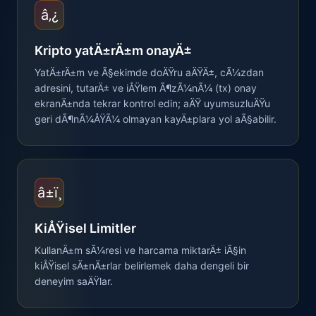
â‚¿
Kripto yatÄ±rÄ±m onayÄ±
YatÄ±rÄ±m ve Ã§ekimde doÄŸru aÄŸÄ±, cÃ¼zdan
adresini, tutarÄ± ve iÅŸlem Ã¶zÃ¼nÃ¼ (tx) onay
ekranÄ±nda tekrar kontrol edin; aÄŸ uyumsuzluÄŸu
geri dÃ¶nÃ¼ÅŸÃ¼ olmayan kayÄ±plara yol aÃ§abilir.
â±ï¸
KiÅŸisel Limitler
KullanÄ±m sÃ¼resi ve harcama miktarÄ± iÃ§in
kiÅŸisel sÄ±nÄ±rlar belirlemek daha dengeli bir
deneyim saÄŸlar.