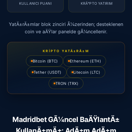
KULLANICI PUANI
KRÄ°PTO YATIRIM
YatÄ±rÄ±mlar blok zinciri Ã¼zerinden; desteklenen
coin ve aÄŸlar panelde gÃ¼ncellenir.
KRIPTO YATÄ±RÄ±M
Bitcoin (BTC)
Ethereum (ETH)
Tether (USDT)
Litecoin (LTC)
TRON (TRX)
Madridbet GÃ¼ncel BaÄŸlantÄ±
KullanÄ±mÄ±: AdÄ±m AdÄ±m