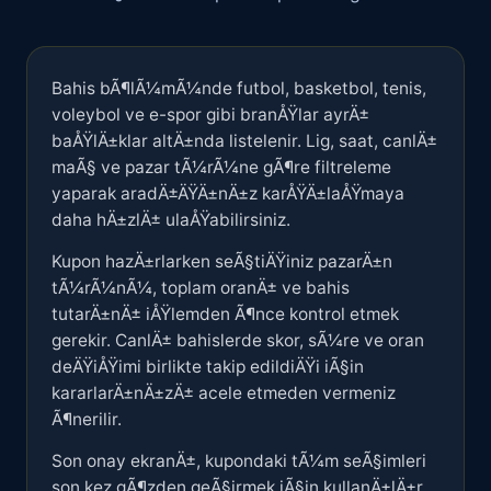
Bahis bÃ¶lÃ¼mÃ¼nde futbol, basketbol, tenis,
voleybol ve e-spor gibi branÅŸlar ayrÄ±
baÅŸlÄ±klar altÄ±nda listelenir. Lig, saat, canlÄ±
maÃ§ ve pazar tÃ¼rÃ¼ne gÃ¶re filtreleme
yaparak aradÄ±ÄŸÄ±nÄ±z karÅŸÄ±laÅŸmaya
daha hÄ±zlÄ± ulaÅŸabilirsiniz.
Kupon hazÄ±rlarken seÃ§tiÄŸiniz pazarÄ±n
tÃ¼rÃ¼nÃ¼, toplam oranÄ± ve bahis
tutarÄ±nÄ± iÅŸlemden Ã¶nce kontrol etmek
gerekir. CanlÄ± bahislerde skor, sÃ¼re ve oran
deÄŸiÅŸimi birlikte takip edildiÄŸi iÃ§in
kararlarÄ±nÄ±zÄ± acele etmeden vermeniz
Ã¶nerilir.
Son onay ekranÄ±, kupondaki tÃ¼m seÃ§imleri
son kez gÃ¶zden geÃ§irmek iÃ§in kullanÄ±lÄ±r.