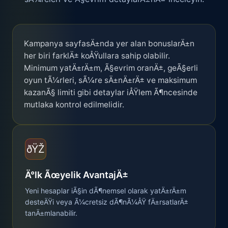
Kampanya sayfasÄ±nda yer alan bonuslarÄ±n
her biri farklÄ± koÅŸullara sahip olabilir.
Minimum yatÄ±rÄ±m, Ã§evrim oranÄ±, geÃ§erli
oyun tÃ¼rleri, sÃ¼re sÄ±nÄ±rÄ± ve maksimum
kazanÃ§ limiti gibi detaylar iÅŸlem Ã¶ncesinde
mutlaka kontrol edilmelidir.
ðŸŽ
Ä°lk Ãœyelik AvantajÄ±
Yeni hesaplar iÃ§in dÃ¶nemsel olarak yatÄ±rÄ±m
desteÄŸi veya Ã¼cretsiz dÃ¶nÃ¼ÅŸ fÄ±rsatlarÄ±
tanÄ±mlanabilir.