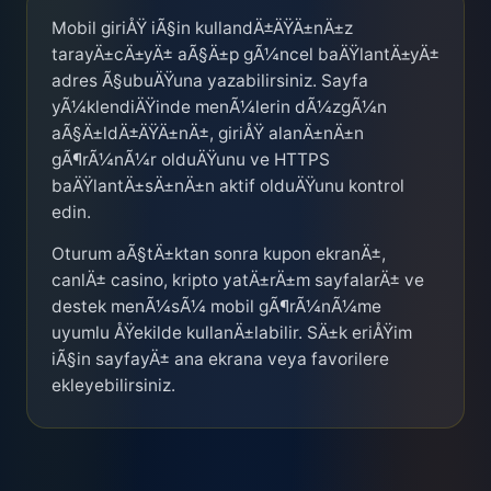
Mobil giriÅŸ iÃ§in kullandÄ±ÄŸÄ±nÄ±z
tarayÄ±cÄ±yÄ± aÃ§Ä±p gÃ¼ncel baÄŸlantÄ±yÄ±
adres Ã§ubuÄŸuna yazabilirsiniz. Sayfa
yÃ¼klendiÄŸinde menÃ¼lerin dÃ¼zgÃ¼n
aÃ§Ä±ldÄ±ÄŸÄ±nÄ±, giriÅŸ alanÄ±nÄ±n
gÃ¶rÃ¼nÃ¼r olduÄŸunu ve HTTPS
baÄŸlantÄ±sÄ±nÄ±n aktif olduÄŸunu kontrol
edin.
Oturum aÃ§tÄ±ktan sonra kupon ekranÄ±,
canlÄ± casino, kripto yatÄ±rÄ±m sayfalarÄ± ve
destek menÃ¼sÃ¼ mobil gÃ¶rÃ¼nÃ¼me
uyumlu ÅŸekilde kullanÄ±labilir. SÄ±k eriÅŸim
iÃ§in sayfayÄ± ana ekrana veya favorilere
ekleyebilirsiniz.