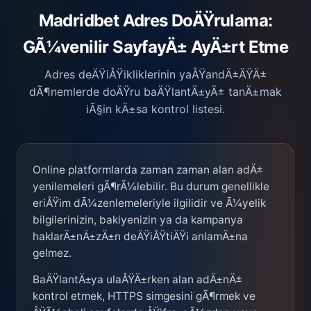
Madridbet Adres DoÄŸrulama:
GÃ¼venilir SayfayÄ± AyÄ±rt Etme
Adres deÄŸiÅŸikliklerinin yaÅŸandÄ±ÄŸÄ±
dÃ¶nemlerde doÄŸru baÄŸlantÄ±yÄ± tanÄ±mak
iÃ§in kÄ±sa kontrol listesi.
Online platformlarda zaman zaman alan adÄ±
yenilemeleri gÃ¶rÃ¼lebilir. Bu durum genellikle
eriÅŸim dÃ¼zenlemeleriyle ilgilidir ve Ã¼yelik
bilgilerinizin, bakiyenizin ya da kampanya
haklarÄ±nÄ±zÄ±n deÄŸiÅŸtiÄŸi anlamÄ±na
gelmez.
BaÄŸlantÄ±ya ulaÅŸÄ±rken alan adÄ±nÄ±
kontrol etmek, HTTPS simgesini gÃ¶rmek ve