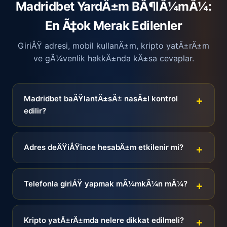
Madridbet YardÄ±m BÃ¶lÃ¼mÃ¼:
En Ã‡ok Merak Edilenler
GiriÅŸ adresi, mobil kullanÄ±m, kripto yatÄ±rÄ±m
ve gÃ¼venlik hakkÄ±nda kÄ±sa cevaplar.
Madridbet baÄŸlantÄ±sÄ± nasÄ±l kontrol
edilir?
Adres deÄŸiÅŸince hesabÄ±m etkilenir mi?
Telefonla giriÅŸ yapmak mÃ¼mkÃ¼n mÃ¼?
Kripto yatÄ±rÄ±mda nelere dikkat edilmeli?