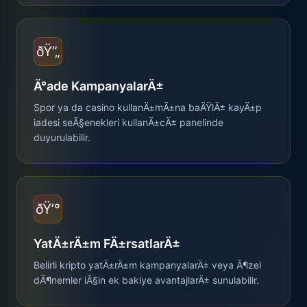
ðŸ”„
Ä°ade KampanyalarÄ±
Spor ya da casino kullanÄ±mÄ±na baÄŸlÄ± kayÄ±p
iadesi seÃ§enekleri kullanÄ±cÄ± panelinde
duyurulabilir.
ðŸ’°
YatÄ±rÄ±m FÄ±rsatlarÄ±
Belirli kripto yatÄ±rÄ±m kampanyalarÄ± veya Ã¶zel
dÃ¶nemler iÃ§in ek bakiye avantajlarÄ± sunulabilir.