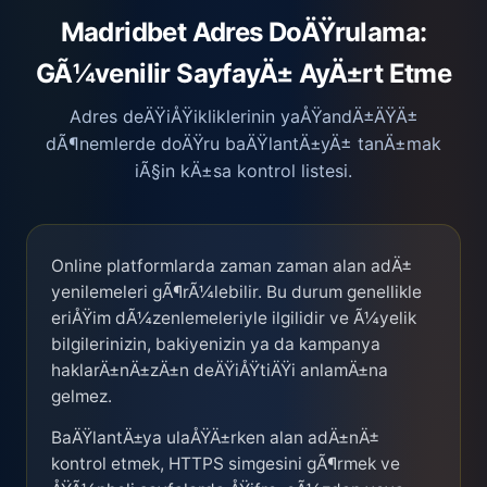
Madridbet Adres DoÄŸrulama:
GÃ¼venilir SayfayÄ± AyÄ±rt Etme
Adres deÄŸiÅŸikliklerinin yaÅŸandÄ±ÄŸÄ±
dÃ¶nemlerde doÄŸru baÄŸlantÄ±yÄ± tanÄ±mak
iÃ§in kÄ±sa kontrol listesi.
Online platformlarda zaman zaman alan adÄ±
yenilemeleri gÃ¶rÃ¼lebilir. Bu durum genellikle
eriÅŸim dÃ¼zenlemeleriyle ilgilidir ve Ã¼yelik
bilgilerinizin, bakiyenizin ya da kampanya
haklarÄ±nÄ±zÄ±n deÄŸiÅŸtiÄŸi anlamÄ±na
gelmez.
BaÄŸlantÄ±ya ulaÅŸÄ±rken alan adÄ±nÄ±
kontrol etmek, HTTPS simgesini gÃ¶rmek ve