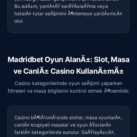
Bu adÄ±m, yanlÄ±ÅŸ karÅŸÄ±laÅŸma veya
hatalÄ± tutar seÃ§imini Ã¶nlemeye yardÄ±mcÄ±
olur.
Madridbet Oyun AlanÄ±: Slot, Masa
ve CanlÄ± Casino KullanÄ±mÄ±
Casino kategorilerinde oyun seÃ§imi yaparken
filtreleri ve masa bilgilerini kontrol etmek Ã¶nemlidir.
Casino bÃ¶lÃ¼mÃ¼nde slotlar, masa oyunlarÄ±,
canlÄ± krupiyeli masalar ve oyun ÅŸovlarÄ±
farklÄ± kategorilerde sunulur. SaÄŸlayÄ±cÄ±,