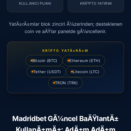
KULLANICI PUANI
KRÄ°PTO YATIRIM
YatÄ±rÄ±mlar blok zinciri Ã¼zerinden; desteklenen
coin ve aÄŸlar panelde gÃ¼ncellenir.
KRIPTO YATÄ±RÄ±M
Bitcoin (BTC)
Ethereum (ETH)
Tether (USDT)
Litecoin (LTC)
TRON (TRX)
Madridbet GÃ¼ncel BaÄŸlantÄ±
KullanÄ±mÄ±: AdÄ±m AdÄ±m