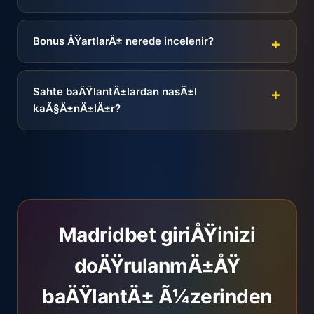
Bonus ÅŸartlarÄ± nerede incelenir?
Sahte baÄŸlantÄ±lardan nasÄ±l
kaÃ§Ä±nÄ±lÄ±r?
Madridbet giriÅŸinizi
doÄŸrulanmÄ±ÅŸ
baÄŸlantÄ± Ã¼zerinden