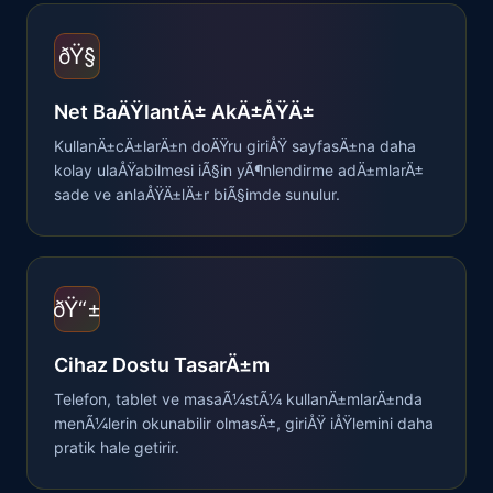
ðŸ§­
Net BaÄŸlantÄ± AkÄ±ÅŸÄ±
KullanÄ±cÄ±larÄ±n doÄŸru giriÅŸ sayfasÄ±na daha
kolay ulaÅŸabilmesi iÃ§in yÃ¶nlendirme adÄ±mlarÄ±
sade ve anlaÅŸÄ±lÄ±r biÃ§imde sunulur.
ðŸ“±
Cihaz Dostu TasarÄ±m
Telefon, tablet ve masaÃ¼stÃ¼ kullanÄ±mlarÄ±nda
menÃ¼lerin okunabilir olmasÄ±, giriÅŸ iÅŸlemini daha
pratik hale getirir.