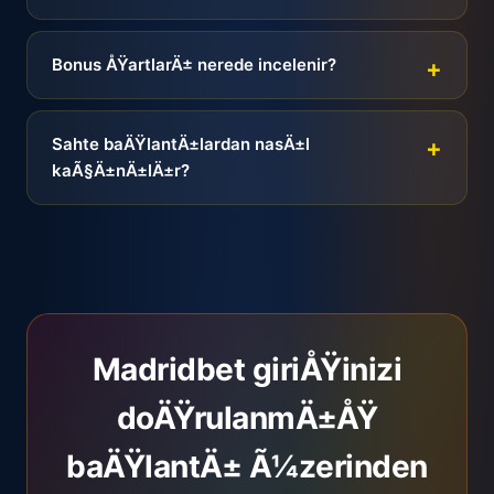
Bonus ÅŸartlarÄ± nerede incelenir?
Sahte baÄŸlantÄ±lardan nasÄ±l
kaÃ§Ä±nÄ±lÄ±r?
Madridbet giriÅŸinizi
doÄŸrulanmÄ±ÅŸ
baÄŸlantÄ± Ã¼zerinden