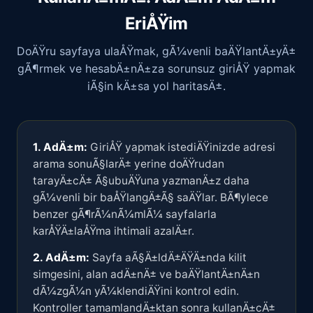
EriÅŸim
DoÄŸru sayfaya ulaÅŸmak, gÃ¼venli baÄŸlantÄ±yÄ±
gÃ¶rmek ve hesabÄ±nÄ±za sorunsuz giriÅŸ yapmak
iÃ§in kÄ±sa yol haritasÄ±.
1. AdÄ±m:
GiriÅŸ yapmak istediÄŸinizde adresi
arama sonuÃ§larÄ± yerine doÄŸrudan
tarayÄ±cÄ± Ã§ubuÄŸuna yazmanÄ±z daha
gÃ¼venli bir baÅŸlangÄ±Ã§ saÄŸlar. BÃ¶ylece
benzer gÃ¶rÃ¼nÃ¼mlÃ¼ sayfalarla
karÅŸÄ±laÅŸma ihtimali azalÄ±r.
2. AdÄ±m:
Sayfa aÃ§Ä±ldÄ±ÄŸÄ±nda kilit
simgesini, alan adÄ±nÄ± ve baÄŸlantÄ±nÄ±n
dÃ¼zgÃ¼n yÃ¼klendiÄŸini kontrol edin.
Kontroller tamamlandÄ±ktan sonra kullanÄ±cÄ±