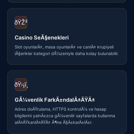
ðŸŽ²
Casino SeÃ§enekleri
Slot oyunlarÄ±, masa oyunlarÄ± ve canlÄ± krupiyeli
iÃ§erikler kategori dÃ¼zeniyle daha kolay bulunabilir.
ðŸ›¡ï¸
GÃ¼venlik FarkÄ±ndalÄ±ÄŸÄ±
Adres doÄŸrulama, HTTPS kontrolÃ¼ ve hesap
bilgilerini yalnÄ±zca gÃ¼venilir sayfalarda kullanma
alÄ±ÅŸkanlÄ±ÄŸÄ± Ã¶ne Ã§Ä±karÄ±lÄ±r.