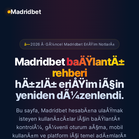
Madridbet
â—
2026 Â· GÃ¼ncel Madridbet EriÅŸim NotlarÄ±
Madridbet
baÄŸlantÄ±
rehberi
hÄ±zlÄ± eriÅŸim iÃ§in
yeniden dÃ¼zenlendi.
Bu sayfa, Madridbet hesabÄ±na ulaÅŸmak
isteyen kullanÄ±cÄ±lar iÃ§in baÄŸlantÄ±
kontrolÃ¼, gÃ¼venli oturum aÃ§ma, mobil
kullanÄ±m ve platform iÃ§i temel adÄ±mlarÄ±