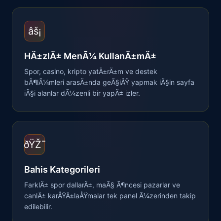
âš¡
HÄ±zlÄ± MenÃ¼ KullanÄ±mÄ±
Spor, casino, kripto yatÄ±rÄ±m ve destek
bÃ¶lÃ¼mleri arasÄ±nda geÃ§iÅŸ yapmak iÃ§in sayfa
iÃ§i alanlar dÃ¼zenli bir yapÄ± izler.
ðŸŽ¯
Bahis Kategorileri
FarklÄ± spor dallarÄ±, maÃ§ Ã¶ncesi pazarlar ve
canlÄ± karÅŸÄ±laÅŸmalar tek panel Ã¼zerinden takip
edilebilir.