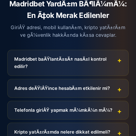
Madridbet YardÄ±m BÃ¶lÃ¼mÃ¼:
En Ã‡ok Merak Edilenler
GiriÅŸ adresi, mobil kullanÄ±m, kripto yatÄ±rÄ±m
ve gÃ¼venlik hakkÄ±nda kÄ±sa cevaplar.
Madridbet baÄŸlantÄ±sÄ± nasÄ±l kontrol
edilir?
Adres deÄŸiÅŸince hesabÄ±m etkilenir mi?
Telefonla giriÅŸ yapmak mÃ¼mkÃ¼n mÃ¼?
Kripto yatÄ±rÄ±mda nelere dikkat edilmeli?