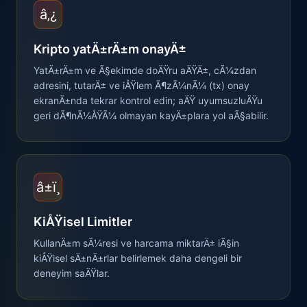
â‚¿
Kripto yatÄ±rÄ±m onayÄ±
YatÄ±rÄ±m ve Ã§ekimde doÄŸru aÄŸÄ±, cÃ¼zdan
adresini, tutarÄ± ve iÅŸlem Ã¶zÃ¼nÃ¼ (tx) onay
ekranÄ±nda tekrar kontrol edin; aÄŸ uyumsuzluÄŸu
geri dÃ¶nÃ¼ÅŸÃ¼ olmayan kayÄ±plara yol aÃ§abilir.
â±ï¸
KiÅŸisel Limitler
KullanÄ±m sÃ¼resi ve harcama miktarÄ± iÃ§in
kiÅŸisel sÄ±nÄ±rlar belirlemek daha dengeli bir
deneyim saÄŸlar.