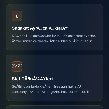
â­
Sadakat AyrÄ±calÄ±klarÄ±
DÃ¼zenli kullanÄ±cÄ±lar iÃ§in kiÅŸisel promosyonlar,
Ã¶zel limitler ve destek Ã¶ncelikleri oluÅŸturulabilir.
ðŸŽ°
Slot DÃ¶nÃ¼ÅŸleri
SeÃ§ili oyunlarda geÃ§erli freespin haklarÄ±
kampanya ÅŸartlarÄ±na gÃ¶re hesaba eklenebilir.