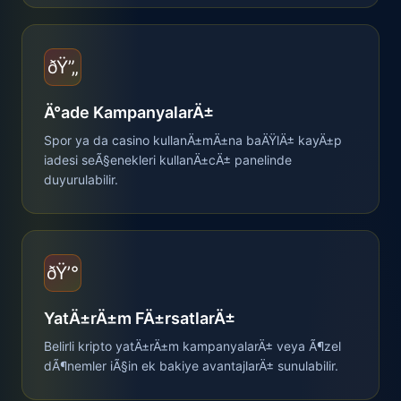
ðŸ”„
Ä°ade KampanyalarÄ±
Spor ya da casino kullanÄ±mÄ±na baÄŸlÄ± kayÄ±p
iadesi seÃ§enekleri kullanÄ±cÄ± panelinde
duyurulabilir.
ðŸ’°
YatÄ±rÄ±m FÄ±rsatlarÄ±
Belirli kripto yatÄ±rÄ±m kampanyalarÄ± veya Ã¶zel
dÃ¶nemler iÃ§in ek bakiye avantajlarÄ± sunulabilir.