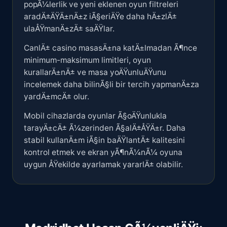
popÃ¼lerlik ve yeni eklenen oyun filtreleri
aradÄ±ÄŸÄ±nÄ±z iÃ§eriÄŸe daha hÄ±zlÄ±
ulaÅŸmanÄ±zÄ± saÄŸlar.
CanlÄ± casino masasÄ±na katÄ±lmadan Ã¶nce
minimum-maksimum limitleri, oyun
kurallarÄ±nÄ± ve masa yoÄŸunluÄŸunu
incelemek daha bilinÃ§li bir tercih yapmanÄ±za
yardÄ±mcÄ± olur.
Mobil cihazlarda oyunlar Ã§oÄŸunlukla
tarayÄ±cÄ± Ã¼zerinden Ã§alÄ±ÅŸÄ±r. Daha
stabil kullanÄ±m iÃ§in baÄŸlantÄ± kalitesini
kontrol etmek ve ekran yÃ¶nÃ¼nÃ¼ oyuna
uygun ÅŸekilde ayarlamak yararlÄ± olabilir.