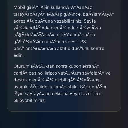
Mobil giriÅŸ iÃ§in kullandÄ±ÄŸÄ±nÄ±z
tarayÄ±cÄ±yÄ± aÃ§Ä±p gÃ¼ncel baÄŸlantÄ±yÄ±
adres Ã§ubuÄŸuna yazabilirsiniz. Sayfa
yÃ¼klendiÄŸinde menÃ¼lerin dÃ¼zgÃ¼n
aÃ§Ä±ldÄ±ÄŸÄ±nÄ±, giriÅŸ alanÄ±nÄ±n
gÃ¶rÃ¼nÃ¼r olduÄŸunu ve HTTPS
baÄŸlantÄ±sÄ±nÄ±n aktif olduÄŸunu kontrol
edin.
Oturum aÃ§tÄ±ktan sonra kupon ekranÄ±,
canlÄ± casino, kripto yatÄ±rÄ±m sayfalarÄ± ve
destek menÃ¼sÃ¼ mobil gÃ¶rÃ¼nÃ¼me
uyumlu ÅŸekilde kullanÄ±labilir. SÄ±k eriÅŸim
iÃ§in sayfayÄ± ana ekrana veya favorilere
ekleyebilirsiniz.