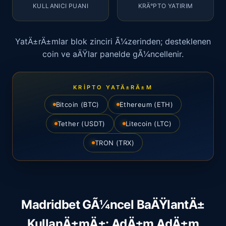
KULLANICI PUANI
KRÄ°PTO YATIRIM
YatÄ±rÄ±mlar blok zinciri Ã¼zerinden; desteklenen
coin ve aÄŸlar panelde gÃ¼ncellenir.
KRIPTO YATÄ±RÄ±M
Bitcoin (BTC)
Ethereum (ETH)
Tether (USDT)
Litecoin (LTC)
TRON (TRX)
Madridbet GÃ¼ncel BaÄŸlantÄ±
KullanÄ±mÄ±: AdÄ±m AdÄ±m