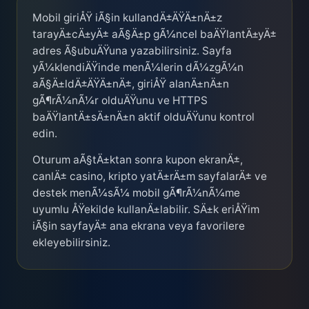
Mobil giriÅŸ iÃ§in kullandÄ±ÄŸÄ±nÄ±z
tarayÄ±cÄ±yÄ± aÃ§Ä±p gÃ¼ncel baÄŸlantÄ±yÄ±
adres Ã§ubuÄŸuna yazabilirsiniz. Sayfa
yÃ¼klendiÄŸinde menÃ¼lerin dÃ¼zgÃ¼n
aÃ§Ä±ldÄ±ÄŸÄ±nÄ±, giriÅŸ alanÄ±nÄ±n
gÃ¶rÃ¼nÃ¼r olduÄŸunu ve HTTPS
baÄŸlantÄ±sÄ±nÄ±n aktif olduÄŸunu kontrol
edin.
Oturum aÃ§tÄ±ktan sonra kupon ekranÄ±,
canlÄ± casino, kripto yatÄ±rÄ±m sayfalarÄ± ve
destek menÃ¼sÃ¼ mobil gÃ¶rÃ¼nÃ¼me
uyumlu ÅŸekilde kullanÄ±labilir. SÄ±k eriÅŸim
iÃ§in sayfayÄ± ana ekrana veya favorilere
ekleyebilirsiniz.