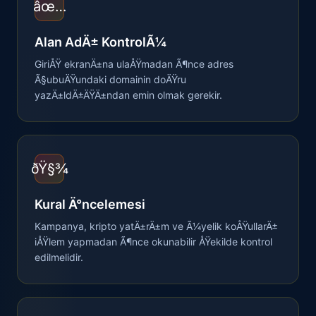
âœ…
Alan AdÄ± KontrolÃ¼
GiriÅŸ ekranÄ±na ulaÅŸmadan Ã¶nce adres
Ã§ubuÄŸundaki domainin doÄŸru
yazÄ±ldÄ±ÄŸÄ±ndan emin olmak gerekir.
ðŸ§¾
Kural Ä°ncelemesi
Kampanya, kripto yatÄ±rÄ±m ve Ã¼yelik koÅŸullarÄ±
iÅŸlem yapmadan Ã¶nce okunabilir ÅŸekilde kontrol
edilmelidir.