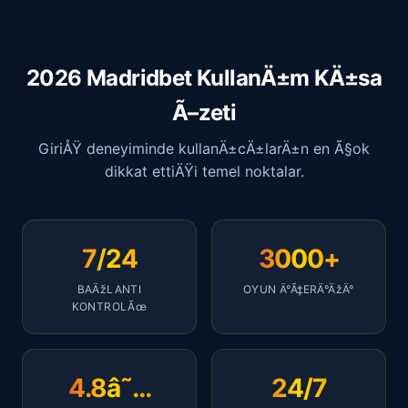
2026 Madridbet KullanÄ±m KÄ±sa
Ã–zeti
GiriÅŸ deneyiminde kullanÄ±cÄ±larÄ±n en Ã§ok
dikkat ettiÄŸi temel noktalar.
7/24
3000+
BAÄžLANTI
OYUN Ä°Ã‡ERÄ°ÄžÄ°
KONTROLÃœ
4.8â˜…
24/7