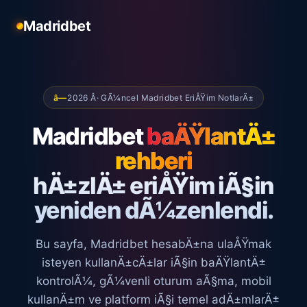
Madridbet
â—
2026 Â· GÃ¼ncel Madridbet EriÅŸim NotlarÄ±
Madridbet
baÄŸlantÄ±
rehberi
hÄ±zlÄ± eriÅŸim iÃ§in
yeniden dÃ¼zenlendi.
Bu sayfa, Madridbet hesabÄ±na ulaÅŸmak
isteyen kullanÄ±cÄ±lar iÃ§in baÄŸlantÄ±
kontrolÃ¼, gÃ¼venli oturum aÃ§ma, mobil
kullanÄ±m ve platform iÃ§i temel adÄ±mlarÄ±