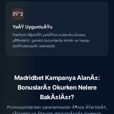
ðŸ”ž
YaÅŸ UygunluÄŸu
Platform iÃ§eriÄŸi yetiÅŸkin kullanÄ±cÄ±lara
yÃ¶neliktir; gerekli durumlarda kimlik ve hesap
doÄŸrulamasÄ± istenebilir.
Madridbet Kampanya AlanÄ±:
BonuslarÄ± Okurken Nelere
BakÄ±lÄ±r?
Promosyonlardan yararlanmadan Ã¶nce ÅŸartlarÄ±,
sÃ¼releri ve Ã§evrim detaylarÄ±nÄ± inceleyin.