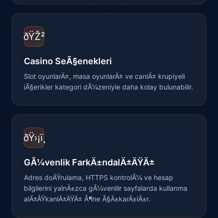
ðŸŽ²
Casino SeÃ§enekleri
Slot oyunlarÄ±, masa oyunlarÄ± ve canlÄ± krupiyeli
iÃ§erikler kategori dÃ¼zeniyle daha kolay bulunabilir.
ðŸ›¡ï¸
GÃ¼venlik FarkÄ±ndalÄ±ÄŸÄ±
Adres doÄŸrulama, HTTPS kontrolÃ¼ ve hesap
bilgilerini yalnÄ±zca gÃ¼venilir sayfalarda kullanma
alÄ±ÅŸkanlÄ±ÄŸÄ± Ã¶ne Ã§Ä±karÄ±lÄ±r.