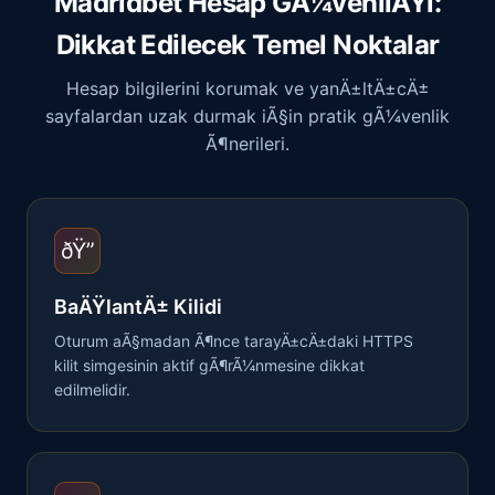
Madridbet Hesap GÃ¼venliÄŸi:
Dikkat Edilecek Temel Noktalar
Hesap bilgilerini korumak ve yanÄ±ltÄ±cÄ±
sayfalardan uzak durmak iÃ§in pratik gÃ¼venlik
Ã¶nerileri.
ðŸ”
BaÄŸlantÄ± Kilidi
Oturum aÃ§madan Ã¶nce tarayÄ±cÄ±daki HTTPS
kilit simgesinin aktif gÃ¶rÃ¼nmesine dikkat
edilmelidir.