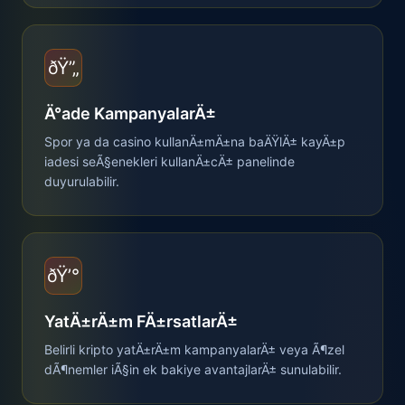
ðŸ”„
Ä°ade KampanyalarÄ±
Spor ya da casino kullanÄ±mÄ±na baÄŸlÄ± kayÄ±p
iadesi seÃ§enekleri kullanÄ±cÄ± panelinde
duyurulabilir.
ðŸ’°
YatÄ±rÄ±m FÄ±rsatlarÄ±
Belirli kripto yatÄ±rÄ±m kampanyalarÄ± veya Ã¶zel
dÃ¶nemler iÃ§in ek bakiye avantajlarÄ± sunulabilir.