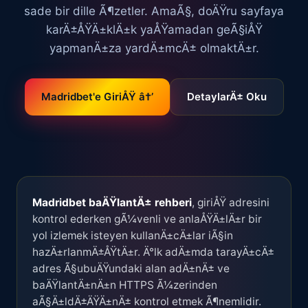
sade bir dille Ã¶zetler. AmaÃ§, doÄŸru sayfaya
karÄ±ÅŸÄ±klÄ±k yaÅŸamadan geÃ§iÅŸ
yapmanÄ±za yardÄ±mcÄ± olmaktÄ±r.
Madridbet'e GiriÅŸ â†’
DetaylarÄ± Oku
Madridbet baÄŸlantÄ± rehberi
, giriÅŸ adresini
kontrol ederken gÃ¼venli ve anlaÅŸÄ±lÄ±r bir
yol izlemek isteyen kullanÄ±cÄ±lar iÃ§in
hazÄ±rlanmÄ±ÅŸtÄ±r. Ä°lk adÄ±mda tarayÄ±cÄ±
adres Ã§ubuÄŸundaki alan adÄ±nÄ± ve
baÄŸlantÄ±nÄ±n HTTPS Ã¼zerinden
aÃ§Ä±ldÄ±ÄŸÄ±nÄ± kontrol etmek Ã¶nemlidir.