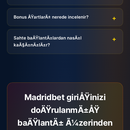
Bonus ÅŸartlarÄ± nerede incelenir?
Sahte baÄŸlantÄ±lardan nasÄ±l
kaÃ§Ä±nÄ±lÄ±r?
Madridbet giriÅŸinizi
doÄŸrulanmÄ±ÅŸ
baÄŸlantÄ± Ã¼zerinden