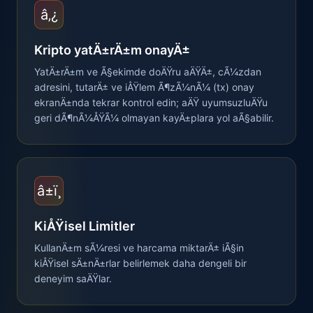
â‚¿
Kripto yatÄ±rÄ±m onayÄ±
YatÄ±rÄ±m ve Ã§ekimde doÄŸru aÄŸÄ±, cÃ¼zdan
adresini, tutarÄ± ve iÅŸlem Ã¶zÃ¼nÃ¼ (tx) onay
ekranÄ±nda tekrar kontrol edin; aÄŸ uyumsuzluÄŸu
geri dÃ¶nÃ¼ÅŸÃ¼ olmayan kayÄ±plara yol aÃ§abilir.
â±ï¸
KiÅŸisel Limitler
KullanÄ±m sÃ¼resi ve harcama miktarÄ± iÃ§in
kiÅŸisel sÄ±nÄ±rlar belirlemek daha dengeli bir
deneyim saÄŸlar.