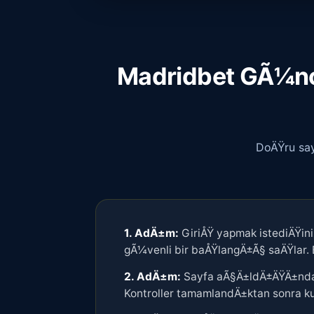
Madridbet GÃ¼n
DoÄŸru sa
1. AdÄ±m:
GiriÅŸ yapmak istediÄŸi
gÃ¼venli bir baÅŸlangÄ±Ã§ saÄŸlar.
2. AdÄ±m:
Sayfa aÃ§Ä±ldÄ±ÄŸÄ±nda k
Kontroller tamamlandÄ±ktan sonra kul