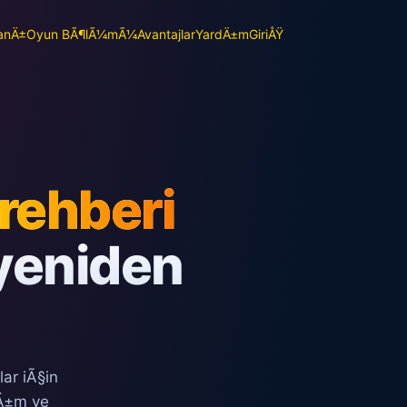
lanÄ±
Oyun BÃ¶lÃ¼mÃ¼
Avantajlar
YardÄ±m
GiriÅŸ
rehberi
yeniden
ar iÃ§in
nÄ±m ve