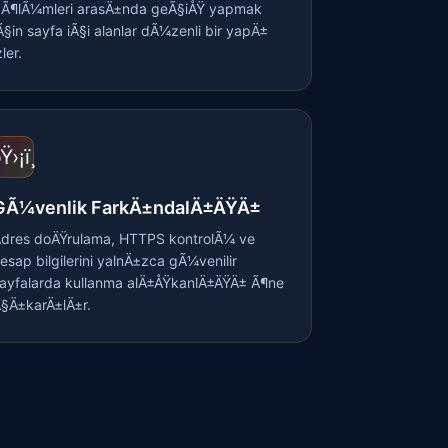
Ã¶lÃ¼mleri arasÄ±nda geÃ§iÅŸ yapmak
Ã§in sayfa iÃ§i alanlar dÃ¼zenli bir yapÄ±
zler.
Ÿ›¡ï¸
GÃ¼venlik FarkÄ±ndalÄ±ÄŸÄ±
dres doÄŸrulama, HTTPS kontrolÃ¼ ve
esap bilgilerini yalnÄ±zca gÃ¼venilir
ayfalarda kullanma alÄ±ÅŸkanlÄ±ÄŸÄ± Ã¶ne
§Ä±karÄ±lÄ±r.