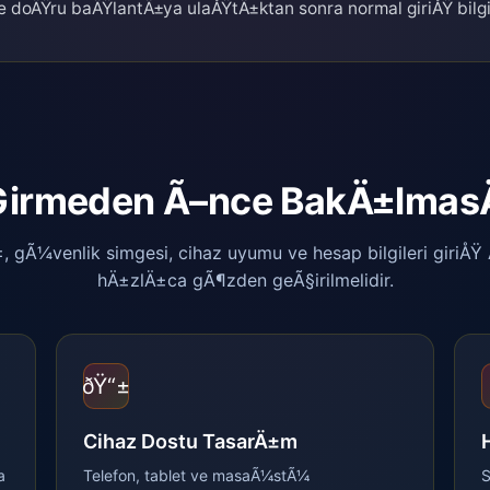
 doÄŸru baÄŸlantÄ±ya ulaÅŸtÄ±ktan sonra normal giriÅŸ bilgile
Girmeden Ã–nce BakÄ±lmas
, gÃ¼venlik simgesi, cihaz uyumu ve hesap bilgileri giriÅŸ
hÄ±zlÄ±ca gÃ¶zden geÃ§irilmelidir.
ðŸ“±
Cihaz Dostu TasarÄ±m
a
Telefon, tablet ve masaÃ¼stÃ¼
S