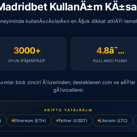
Madridbet KullanÄ±m KÄ±sa 
eneyiminde kullanÄ±cÄ±larÄ±n en Ã§ok dikkat ettiÄŸi temel 
3000+
4.8â˜…
OYUN Ä°Ã‡ERÄ°ÄžÄ°
KULLANICI PUANI
±mlar blok zinciri Ã¼zerinden; desteklenen coin ve aÄŸlar
gÃ¼ncellenir.
KRIPTO YATÄ±RÄ±M
)
Ethereum (ETH)
Tether (USDT)
Litecoin (LTC)