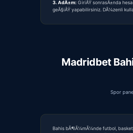
3. AdÄ±m:
GiriÅŸ sonrasÄ±nda hesab
geÃ§iÅŸ yapabilirsiniz. DÃ¼zenli kul
Madridbet Bah
Spor pane
Bahis bÃ¶lÃ¼mÃ¼nde futbol, basketbol