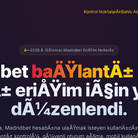
Kontrol NoktalarÄ±
Bahis A
â—
2026 Â· GÃ¼ncel Madridbet EriÅŸim NotlarÄ±
dbet
baÄŸlantÄ± 
± eriÅŸim iÃ§in 
dÃ¼zenlendi.
a, Madridbet hesabÄ±na ulaÅŸmak isteyen kullanÄ±cÄ±l
ntÄ± kontrolÃ¼, gÃ¼venli oturum aÃ§ma, mobil kulla