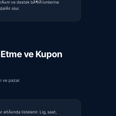
Ä±rÄ±m ve destek bÃ¶lÃ¼mlerine
dalÄ± olur.
 Etme ve Kupon
n ve pazar
ltÄ±nda listelenir. Lig, saat,