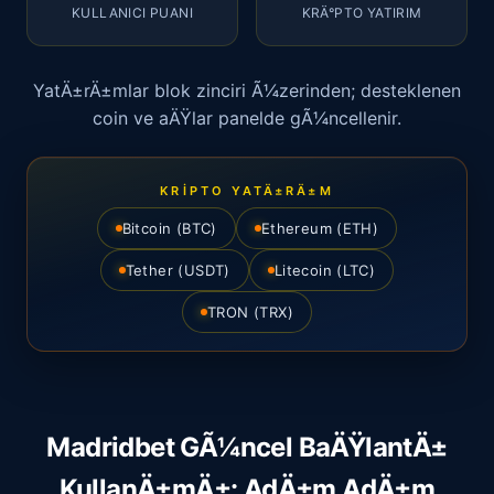
KULLANICI PUANI
KRÄ°PTO YATIRIM
YatÄ±rÄ±mlar blok zinciri Ã¼zerinden; desteklenen
coin ve aÄŸlar panelde gÃ¼ncellenir.
KRIPTO YATÄ±RÄ±M
Bitcoin (BTC)
Ethereum (ETH)
Tether (USDT)
Litecoin (LTC)
TRON (TRX)
Madridbet GÃ¼ncel BaÄŸlantÄ±
KullanÄ±mÄ±: AdÄ±m AdÄ±m