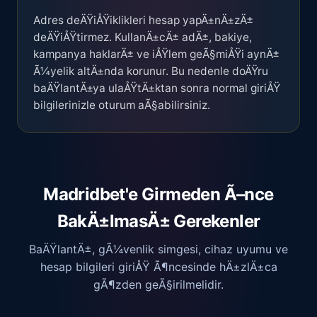
Adres deÄŸiÅŸiklikleri hesap yapÄ±nÄ±zÄ±
deÄŸiÅŸtirmez. KullanÄ±cÄ± adÄ±, bakiye,
kampanya haklarÄ± ve iÅŸlem geÃ§miÅŸi aynÄ±
Ã¼yelik altÄ±nda korunur. Bu nedenle doÄŸru
baÄŸlantÄ±ya ulaÅŸtÄ±ktan sonra normal giriÅŸ
bilgilerinizle oturum aÃ§abilirsiniz.
Madridbet'e Girmeden Ã–nce
BakÄ±lmasÄ± Gerekenler
BaÄŸlantÄ±, gÃ¼venlik simgesi, cihaz uyumu ve
hesap bilgileri giriÅŸ Ã¶ncesinde hÄ±zlÄ±ca
gÃ¶zden geÃ§irilmelidir.