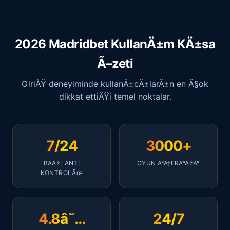
2026 Madridbet KullanÄ±m KÄ±sa
Ã–zeti
GiriÅŸ deneyiminde kullanÄ±cÄ±larÄ±n en Ã§ok
dikkat ettiÄŸi temel noktalar.
7/24
3000+
BAÄžLANTI
OYUN Ä°Ã‡ERÄ°ÄžÄ°
KONTROLÃœ
4.8â˜…
24/7