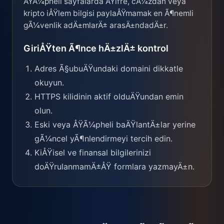
ÅŸÃ¼pheli sayfalarda ÅŸifre, cÃ¼zdan veya
kripto iÅŸlem bilgisi paylaÅŸmamak en Ã¶nemli
gÃ¼venlik adÄ±mlarÄ± arasÄ±ndadÄ±r.
GiriÅŸten Ã¶nce hÄ±zlÄ± kontrol
Adres Ã§ubuÄŸundaki domaini dikkatle
okuyun.
HTTPS kilidinin aktif olduÄŸundan emin
olun.
Eski veya ÅŸÃ¼pheli baÄŸlantÄ±lar yerine
gÃ¼ncel yÃ¶nlendirmeyi tercih edin.
KiÅŸisel ve finansal bilgilerinizi
doÄŸrulanmamÄ±ÅŸ formlara yazmayÄ±n.