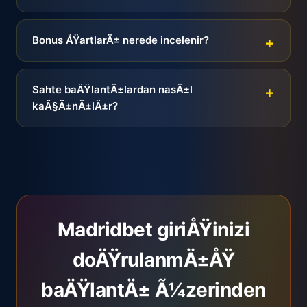
Bonus ÅŸartlarÄ± nerede incelenir?
Sahte baÄŸlantÄ±lardan nasÄ±l
kaÃ§Ä±nÄ±lÄ±r?
Madridbet giriÅŸinizi
doÄŸrulanmÄ±ÅŸ
baÄŸlantÄ± Ã¼zerinden