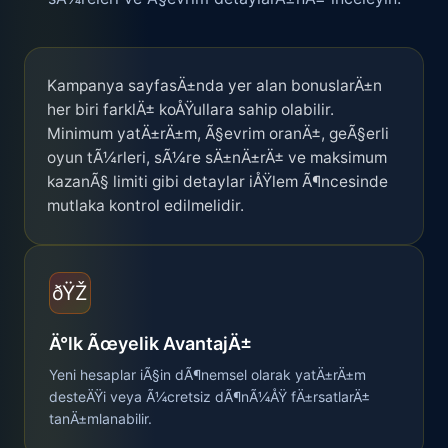
Kampanya sayfasÄ±nda yer alan bonuslarÄ±n
her biri farklÄ± koÅŸullara sahip olabilir.
Minimum yatÄ±rÄ±m, Ã§evrim oranÄ±, geÃ§erli
oyun tÃ¼rleri, sÃ¼re sÄ±nÄ±rÄ± ve maksimum
kazanÃ§ limiti gibi detaylar iÅŸlem Ã¶ncesinde
mutlaka kontrol edilmelidir.
ðŸŽ
Ä°lk Ãœyelik AvantajÄ±
Yeni hesaplar iÃ§in dÃ¶nemsel olarak yatÄ±rÄ±m
desteÄŸi veya Ã¼cretsiz dÃ¶nÃ¼ÅŸ fÄ±rsatlarÄ±
tanÄ±mlanabilir.