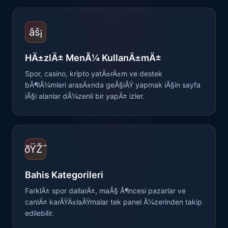
âš¡
HÄ±zlÄ± MenÃ¼ KullanÄ±mÄ±
Spor, casino, kripto yatÄ±rÄ±m ve destek
bÃ¶lÃ¼mleri arasÄ±nda geÃ§iÅŸ yapmak iÃ§in sayfa
iÃ§i alanlar dÃ¼zenli bir yapÄ± izler.
ðŸŽ¯
Bahis Kategorileri
FarklÄ± spor dallarÄ±, maÃ§ Ã¶ncesi pazarlar ve
canlÄ± karÅŸÄ±laÅŸmalar tek panel Ã¼zerinden takip
edilebilir.