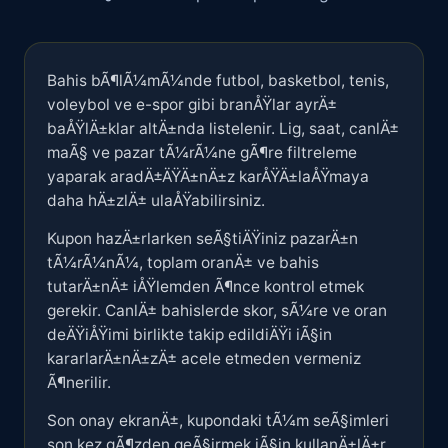
Bahis bÃ¶lÃ¼mÃ¼nde futbol, basketbol, tenis,
voleybol ve e-spor gibi branÅŸlar ayrÄ±
baÅŸlÄ±klar altÄ±nda listelenir. Lig, saat, canlÄ±
maÃ§ ve pazar tÃ¼rÃ¼ne gÃ¶re filtreleme
yaparak aradÄ±ÄŸÄ±nÄ±z karÅŸÄ±laÅŸmaya
daha hÄ±zlÄ± ulaÅŸabilirsiniz.
Kupon hazÄ±rlarken seÃ§tiÄŸiniz pazarÄ±n
tÃ¼rÃ¼nÃ¼, toplam oranÄ± ve bahis
tutarÄ±nÄ± iÅŸlemden Ã¶nce kontrol etmek
gerekir. CanlÄ± bahislerde skor, sÃ¼re ve oran
deÄŸiÅŸimi birlikte takip edildiÄŸi iÃ§in
kararlarÄ±nÄ±zÄ± acele etmeden vermeniz
Ã¶nerilir.
Son onay ekranÄ±, kupondaki tÃ¼m seÃ§imleri
son kez gÃ¶zden geÃ§irmek iÃ§in kullanÄ±lÄ±r.