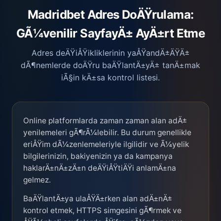
Madridbet Adres DoÄŸrulama:
GÃ¼venilir SayfayÄ± AyÄ±rt Etme
Adres deÄŸiÅŸikliklerinin yaÅŸandÄ±ÄŸÄ±
dÃ¶nemlerde doÄŸru baÄŸlantÄ±yÄ± tanÄ±mak
iÃ§in kÄ±sa kontrol listesi.
Online platformlarda zaman zaman alan adÄ±
yenilemeleri gÃ¶rÃ¼lebilir. Bu durum genellikle
eriÅŸim dÃ¼zenlemeleriyle ilgilidir ve Ã¼yelik
bilgilerinizin, bakiyenizin ya da kampanya
haklarÄ±nÄ±zÄ±n deÄŸiÅŸtiÄŸi anlamÄ±na
gelmez.
BaÄŸlantÄ±ya ulaÅŸÄ±rken alan adÄ±nÄ±
kontrol etmek, HTTPS simgesini gÃ¶rmek ve