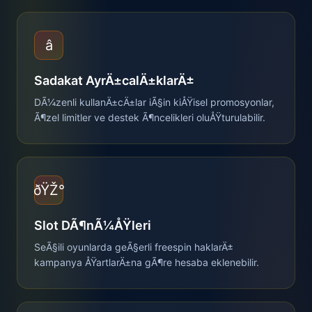
â­
Sadakat AyrÄ±calÄ±klarÄ±
DÃ¼zenli kullanÄ±cÄ±lar iÃ§in kiÅŸisel promosyonlar,
Ã¶zel limitler ve destek Ã¶ncelikleri oluÅŸturulabilir.
ðŸŽ°
Slot DÃ¶nÃ¼ÅŸleri
SeÃ§ili oyunlarda geÃ§erli freespin haklarÄ±
kampanya ÅŸartlarÄ±na gÃ¶re hesaba eklenebilir.