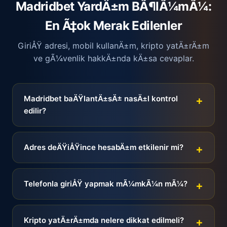
Madridbet YardÄ±m BÃ¶lÃ¼mÃ¼:
En Ã‡ok Merak Edilenler
GiriÅŸ adresi, mobil kullanÄ±m, kripto yatÄ±rÄ±m
ve gÃ¼venlik hakkÄ±nda kÄ±sa cevaplar.
Madridbet baÄŸlantÄ±sÄ± nasÄ±l kontrol
edilir?
Adres deÄŸiÅŸince hesabÄ±m etkilenir mi?
Telefonla giriÅŸ yapmak mÃ¼mkÃ¼n mÃ¼?
Kripto yatÄ±rÄ±mda nelere dikkat edilmeli?