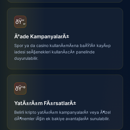
ðŸ”„
Ä°ade KampanyalarÄ±
Spor ya da casino kullanÄ±mÄ±na baÄŸlÄ± kayÄ±p
iadesi seÃ§enekleri kullanÄ±cÄ± panelinde
duyurulabilir.
ðŸ’°
YatÄ±rÄ±m FÄ±rsatlarÄ±
Belirli kripto yatÄ±rÄ±m kampanyalarÄ± veya Ã¶zel
dÃ¶nemler iÃ§in ek bakiye avantajlarÄ± sunulabilir.