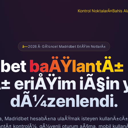
Kontrol NoktalarÄ±
Bahis A
â—
2026 Â· GÃ¼ncel Madridbet EriÅŸim NotlarÄ±
dbet
baÄŸlantÄ± 
± eriÅŸim iÃ§in 
dÃ¼zenlendi.
a, Madridbet hesabÄ±na ulaÅŸmak isteyen kullanÄ±cÄ±l
ntÄ± kontrolÃ¼, gÃ¼venli oturum aÃ§ma, mobil kulla