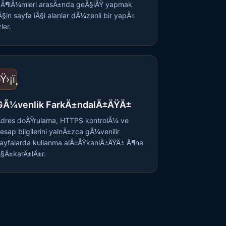
Ã¶lÃ¼mleri arasÄ±nda geÃ§iÅŸ yapmak
Ã§in sayfa iÃ§i alanlar dÃ¼zenli bir yapÄ±
zler.
Ÿ›¡ï¸
GÃ¼venlik FarkÄ±ndalÄ±ÄŸÄ±
dres doÄŸrulama, HTTPS kontrolÃ¼ ve
esap bilgilerini yalnÄ±zca gÃ¼venilir
ayfalarda kullanma alÄ±ÅŸkanlÄ±ÄŸÄ± Ã¶ne
§Ä±karÄ±lÄ±r.