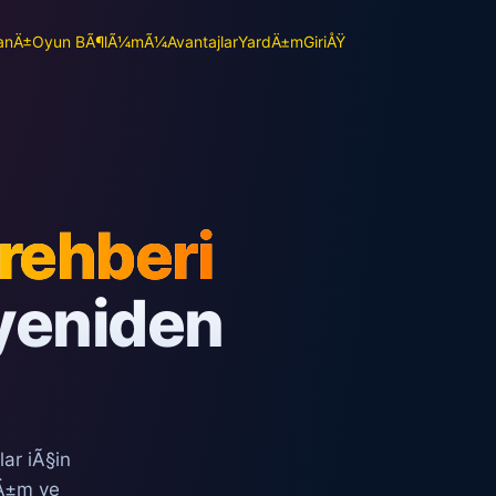
lanÄ±
Oyun BÃ¶lÃ¼mÃ¼
Avantajlar
YardÄ±m
GiriÅŸ
rehberi
yeniden
ar iÃ§in
nÄ±m ve