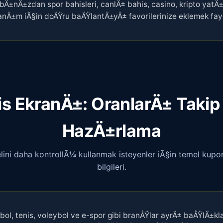
Ä±nÄ±zdan spor bahisleri, canlÄ± bahis, casino, kripto yat
lanÄ±m iÃ§in doÄŸru baÄŸlantÄ±yÄ± favorilerinize eklemek fay
is EkranÄ±: OranlarÄ± Takip
HazÄ±rlama
lini daha kontrollÃ¼ kullanmak isteyenler iÃ§in temel kupo
bilgileri.
, tenis, voleybol ve e-spor gibi branÅŸlar ayrÄ± baÅŸlÄ±klar a