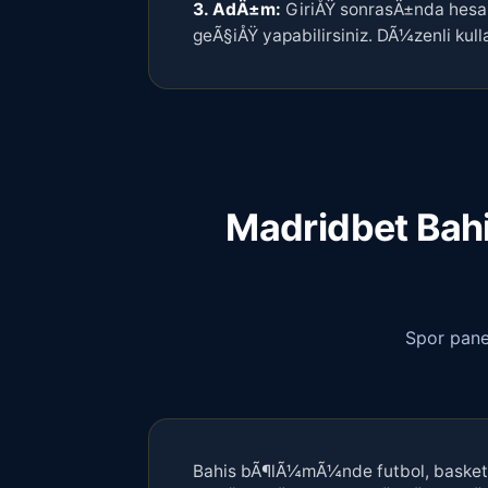
3. AdÄ±m:
GiriÅŸ sonrasÄ±nda hesab
geÃ§iÅŸ yapabilirsiniz. DÃ¼zenli kul
Madridbet Bah
Spor pane
Bahis bÃ¶lÃ¼mÃ¼nde futbol, basketbol