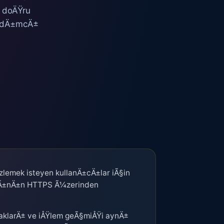
, doÄŸru
ardÄ±mcÄ±
izlemek isteyen kullanÄ±cÄ±lar iÃ§in
tÄ±nÄ±n HTTPS Ã¼zerinden
aklarÄ± ve iÅŸlem geÃ§miÅŸi aynÄ±