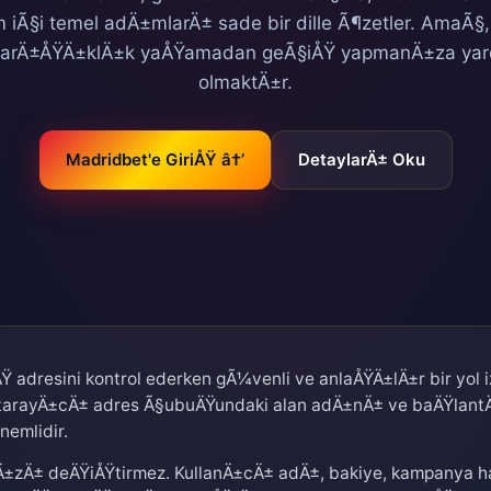
m iÃ§i temel adÄ±mlarÄ± sade bir dille Ã¶zetler. AmaÃ§
karÄ±ÅŸÄ±klÄ±k yaÅŸamadan geÃ§iÅŸ yapmanÄ±za y
olmaktÄ±r.
Madridbet'e GiriÅŸ â†’
DetaylarÄ± Oku
iÅŸ adresini kontrol ederken gÃ¼venli ve anlaÅŸÄ±lÄ±r bir yol 
 tarayÄ±cÄ± adres Ã§ubuÄŸundaki alan adÄ±nÄ± ve baÄŸlan
emlidir.
nÄ±zÄ± deÄŸiÅŸtirmez. KullanÄ±cÄ± adÄ±, bakiye, kampanya h