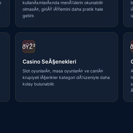
e
kullanÄ±mlarÄ±nda menÃ¼lerin okunabilir
b
e
olmasÄ±, giriÅŸ iÅŸlemini daha pratik hale
i
getirir.
i
ðŸŽ²
ð
Casino SeÃ§enekleri
Slot oyunlarÄ±, masa oyunlarÄ± ve canlÄ±
A
krupiyeli iÃ§erikler kategori dÃ¼zeniyle daha
h
kolay bulunabilir.
s
Ã