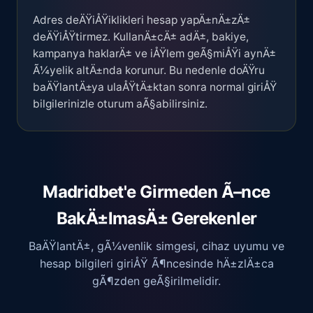
Adres deÄŸiÅŸiklikleri hesap yapÄ±nÄ±zÄ±
deÄŸiÅŸtirmez. KullanÄ±cÄ± adÄ±, bakiye,
kampanya haklarÄ± ve iÅŸlem geÃ§miÅŸi aynÄ±
Ã¼yelik altÄ±nda korunur. Bu nedenle doÄŸru
baÄŸlantÄ±ya ulaÅŸtÄ±ktan sonra normal giriÅŸ
bilgilerinizle oturum aÃ§abilirsiniz.
Madridbet'e Girmeden Ã–nce
BakÄ±lmasÄ± Gerekenler
BaÄŸlantÄ±, gÃ¼venlik simgesi, cihaz uyumu ve
hesap bilgileri giriÅŸ Ã¶ncesinde hÄ±zlÄ±ca
gÃ¶zden geÃ§irilmelidir.