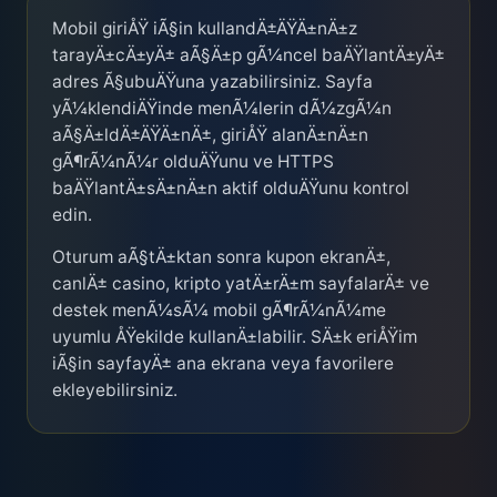
Mobil giriÅŸ iÃ§in kullandÄ±ÄŸÄ±nÄ±z
tarayÄ±cÄ±yÄ± aÃ§Ä±p gÃ¼ncel baÄŸlantÄ±yÄ±
adres Ã§ubuÄŸuna yazabilirsiniz. Sayfa
yÃ¼klendiÄŸinde menÃ¼lerin dÃ¼zgÃ¼n
aÃ§Ä±ldÄ±ÄŸÄ±nÄ±, giriÅŸ alanÄ±nÄ±n
gÃ¶rÃ¼nÃ¼r olduÄŸunu ve HTTPS
baÄŸlantÄ±sÄ±nÄ±n aktif olduÄŸunu kontrol
edin.
Oturum aÃ§tÄ±ktan sonra kupon ekranÄ±,
canlÄ± casino, kripto yatÄ±rÄ±m sayfalarÄ± ve
destek menÃ¼sÃ¼ mobil gÃ¶rÃ¼nÃ¼me
uyumlu ÅŸekilde kullanÄ±labilir. SÄ±k eriÅŸim
iÃ§in sayfayÄ± ana ekrana veya favorilere
ekleyebilirsiniz.