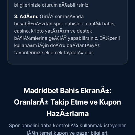
bilgilerinizle oturum aÃ§abilirsiniz.
3. AdÄ±m:
GiriÅŸ sonrasÄ±nda
hesabÄ±nÄ±zdan spor bahisleri, canlÄ± bahis,
casino, kripto yatÄ±rÄ±m ve destek
bÃ¶lÃ¼mlerine geÃ§iÅŸ yapabilirsiniz. DÃ¼zenli
kullanÄ±m iÃ§in doÄŸru baÄŸlantÄ±yÄ±
favorilerinize eklemek faydalÄ± olur.
Madridbet Bahis EkranÄ±:
OranlarÄ± Takip Etme ve Kupon
HazÄ±rlama
Spor panelini daha kontrollÃ¼ kullanmak isteyenler
iÃ§in temel kupon ve pazar bilgileri.