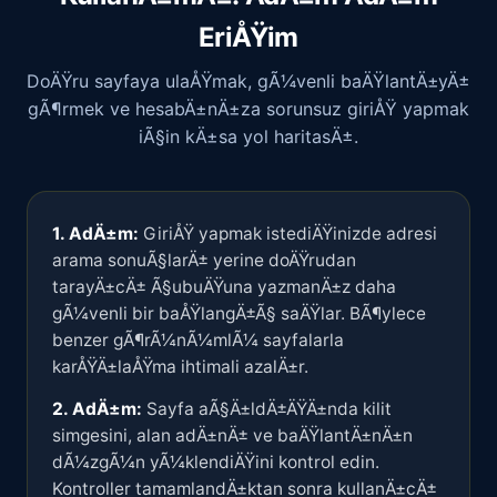
EriÅŸim
DoÄŸru sayfaya ulaÅŸmak, gÃ¼venli baÄŸlantÄ±yÄ±
gÃ¶rmek ve hesabÄ±nÄ±za sorunsuz giriÅŸ yapmak
iÃ§in kÄ±sa yol haritasÄ±.
1. AdÄ±m:
GiriÅŸ yapmak istediÄŸinizde adresi
arama sonuÃ§larÄ± yerine doÄŸrudan
tarayÄ±cÄ± Ã§ubuÄŸuna yazmanÄ±z daha
gÃ¼venli bir baÅŸlangÄ±Ã§ saÄŸlar. BÃ¶ylece
benzer gÃ¶rÃ¼nÃ¼mlÃ¼ sayfalarla
karÅŸÄ±laÅŸma ihtimali azalÄ±r.
2. AdÄ±m:
Sayfa aÃ§Ä±ldÄ±ÄŸÄ±nda kilit
simgesini, alan adÄ±nÄ± ve baÄŸlantÄ±nÄ±n
dÃ¼zgÃ¼n yÃ¼klendiÄŸini kontrol edin.
Kontroller tamamlandÄ±ktan sonra kullanÄ±cÄ±