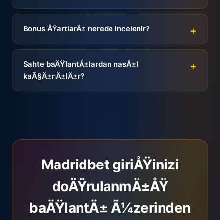
Bonus ÅŸartlarÄ± nerede incelenir?
Sahte baÄŸlantÄ±lardan nasÄ±l
kaÃ§Ä±nÄ±lÄ±r?
Madridbet giriÅŸinizi
doÄŸrulanmÄ±ÅŸ
baÄŸlantÄ± Ã¼zerinden