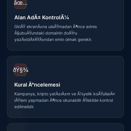
âœ…
Alan AdÄ± KontrolÃ¼
GiriÅŸ ekranÄ±na ulaÅŸmadan Ã¶nce adres
Ã§ubuÄŸundaki domainin doÄŸru
yazÄ±ldÄ±ÄŸÄ±ndan emin olmak gerekir.
ðŸ§¾
Kural Ä°ncelemesi
Kampanya, kripto yatÄ±rÄ±m ve Ã¼yelik koÅŸullarÄ±
iÅŸlem yapmadan Ã¶nce okunabilir ÅŸekilde kontrol
edilmelidir.