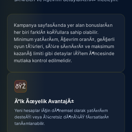
Kampanya sayfasÄ±nda yer alan bonuslarÄ±n
her biri farklÄ± koÅŸullara sahip olabilir.
Minimum yatÄ±rÄ±m, Ã§evrim oranÄ±, geÃ§erli
oyun tÃ¼rleri, sÃ¼re sÄ±nÄ±rÄ± ve maksimum
kazanÃ§ limiti gibi detaylar iÅŸlem Ã¶ncesinde
mutlaka kontrol edilmelidir.
ðŸŽ
Ä°lk Ãœyelik AvantajÄ±
Yeni hesaplar iÃ§in dÃ¶nemsel olarak yatÄ±rÄ±m
desteÄŸi veya Ã¼cretsiz dÃ¶nÃ¼ÅŸ fÄ±rsatlarÄ±
tanÄ±mlanabilir.