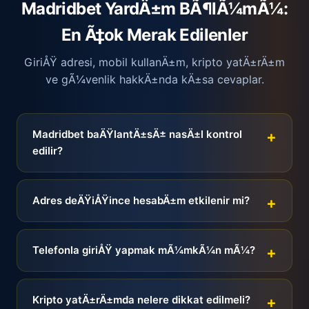
Madridbet YardÄ±m BÃ¶lÃ¼mÃ¼:
En Ã‡ok Merak Edilenler
GiriÅŸ adresi, mobil kullanÄ±m, kripto yatÄ±rÄ±m
ve gÃ¼venlik hakkÄ±nda kÄ±sa cevaplar.
Madridbet baÄŸlantÄ±sÄ± nasÄ±l kontrol
edilir?
Adres deÄŸiÅŸince hesabÄ±m etkilenir mi?
Telefonla giriÅŸ yapmak mÃ¼mkÃ¼n mÃ¼?
Kripto yatÄ±rÄ±mda nelere dikkat edilmeli?