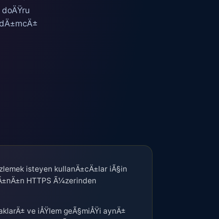
, doÄŸru
ardÄ±mcÄ±
izlemek isteyen kullanÄ±cÄ±lar iÃ§in
tÄ±nÄ±n HTTPS Ã¼zerinden
aklarÄ± ve iÅŸlem geÃ§miÅŸi aynÄ±