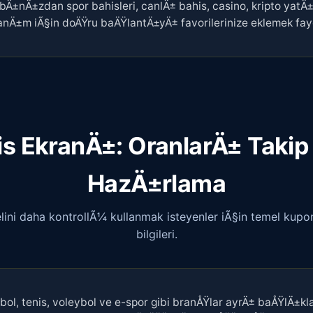
Ä±nÄ±zdan spor bahisleri, canlÄ± bahis, casino, kripto yat
lanÄ±m iÃ§in doÄŸru baÄŸlantÄ±yÄ± favorilerinize eklemek fay
is EkranÄ±: OranlarÄ± Takip
HazÄ±rlama
lini daha kontrollÃ¼ kullanmak isteyenler iÃ§in temel kupo
bilgileri.
, tenis, voleybol ve e-spor gibi branÅŸlar ayrÄ± baÅŸlÄ±klar a