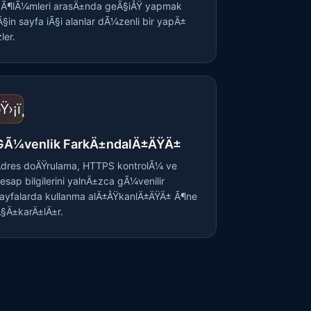
Ã¶lÃ¼mleri arasÄ±nda geÃ§iÅŸ yapmak
Ã§in sayfa iÃ§i alanlar dÃ¼zenli bir yapÄ±
zler.
Ÿ›¡ï¸
GÃ¼venlik FarkÄ±ndalÄ±ÄŸÄ±
dres doÄŸrulama, HTTPS kontrolÃ¼ ve
esap bilgilerini yalnÄ±zca gÃ¼venilir
ayfalarda kullanma alÄ±ÅŸkanlÄ±ÄŸÄ± Ã¶ne
§Ä±karÄ±lÄ±r.