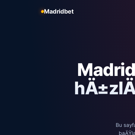
Madridbet
Madri
hÄ±zlÄ
Bu sayf
baÄŸla