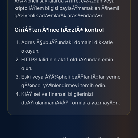
ÅŸÃ¼pheli sayfalarda ÅŸifre, cÃ¼zdan veya
kripto iÅŸlem bilgisi paylaÅŸmamak en Ã¶nemli
gÃ¼venlik adÄ±mlarÄ± arasÄ±ndadÄ±r.
GiriÅŸten Ã¶nce hÄ±zlÄ± kontrol
Adres Ã§ubuÄŸundaki domaini dikkatle
okuyun.
HTTPS kilidinin aktif olduÄŸundan emin
olun.
Eski veya ÅŸÃ¼pheli baÄŸlantÄ±lar yerine
gÃ¼ncel yÃ¶nlendirmeyi tercih edin.
KiÅŸisel ve finansal bilgilerinizi
doÄŸrulanmamÄ±ÅŸ formlara yazmayÄ±n.