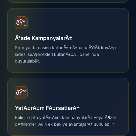
ðŸ”„
Ä°ade KampanyalarÄ±
Spor ya da casino kullanÄ±mÄ±na baÄŸlÄ± kayÄ±p
iadesi seÃ§enekleri kullanÄ±cÄ± panelinde
duyurulabilir.
ðŸ’°
YatÄ±rÄ±m FÄ±rsatlarÄ±
Belirli kripto yatÄ±rÄ±m kampanyalarÄ± veya Ã¶zel
dÃ¶nemler iÃ§in ek bakiye avantajlarÄ± sunulabilir.