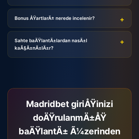
Bonus ÅŸartlarÄ± nerede incelenir?
Sahte baÄŸlantÄ±lardan nasÄ±l
kaÃ§Ä±nÄ±lÄ±r?
Madridbet giriÅŸinizi
doÄŸrulanmÄ±ÅŸ
baÄŸlantÄ± Ã¼zerinden