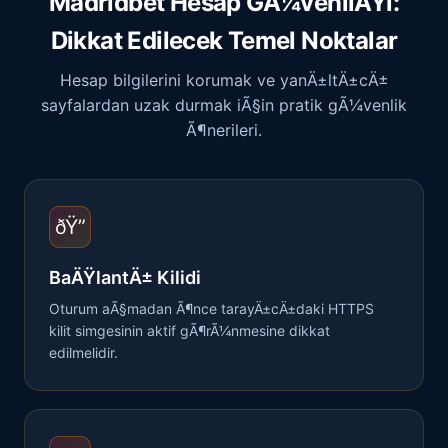
Madridbet Hesap GÃ¼venliÄŸi:
Dikkat Edilecek Temel Noktalar
Hesap bilgilerini korumak ve yanÄ±ltÄ±cÄ±
sayfalardan uzak durmak iÃ§in pratik gÃ¼venlik
Ã¶nerileri.
ðŸ”
BaÄŸlantÄ± Kilidi
Oturum aÃ§madan Ã¶nce tarayÄ±cÄ±daki HTTPS
kilit simgesinin aktif gÃ¶rÃ¼nmesine dikkat
edilmelidir.