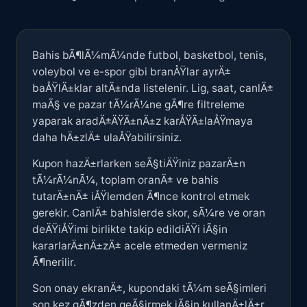
Bahis bÃ¶lÃ¼mÃ¼nde futbol, basketbol, tenis,
voleybol ve e-spor gibi branÅŸlar ayrÄ±
baÅŸlÄ±klar altÄ±nda listelenir. Lig, saat, canlÄ±
maÃ§ ve pazar tÃ¼rÃ¼ne gÃ¶re filtreleme
yaparak aradÄ±ÄŸÄ±nÄ±z karÅŸÄ±laÅŸmaya
daha hÄ±zlÄ± ulaÅŸabilirsiniz.
Kupon hazÄ±rlarken seÃ§tiÄŸiniz pazarÄ±n
tÃ¼rÃ¼nÃ¼, toplam oranÄ± ve bahis
tutarÄ±nÄ± iÅŸlemden Ã¶nce kontrol etmek
gerekir. CanlÄ± bahislerde skor, sÃ¼re ve oran
deÄŸiÅŸimi birlikte takip edildiÄŸi iÃ§in
kararlarÄ±nÄ±zÄ± acele etmeden vermeniz
Ã¶nerilir.
Son onay ekranÄ±, kupondaki tÃ¼m seÃ§imleri
son kez gÃ¶zden geÃ§irmek iÃ§in kullanÄ±lÄ±r.