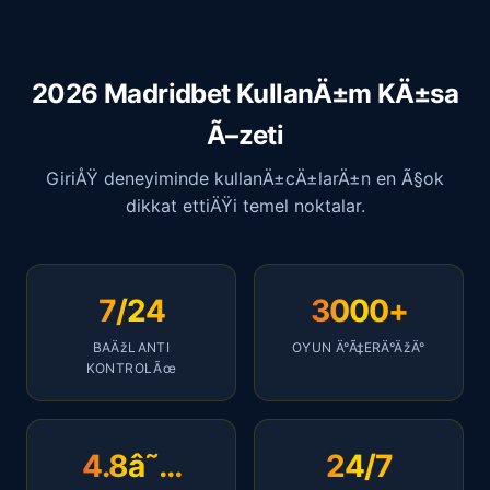
2026 Madridbet KullanÄ±m KÄ±sa
Ã–zeti
GiriÅŸ deneyiminde kullanÄ±cÄ±larÄ±n en Ã§ok
dikkat ettiÄŸi temel noktalar.
7/24
3000+
BAÄžLANTI
OYUN Ä°Ã‡ERÄ°ÄžÄ°
KONTROLÃœ
4.8â˜…
24/7