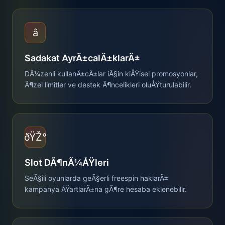
â­
Sadakat AyrÄ±calÄ±klarÄ±
DÃ¼zenli kullanÄ±cÄ±lar iÃ§in kiÅŸisel promosyonlar,
Ã¶zel limitler ve destek Ã¶ncelikleri oluÅŸturulabilir.
ðŸŽ°
Slot DÃ¶nÃ¼ÅŸleri
SeÃ§ili oyunlarda geÃ§erli freespin haklarÄ±
kampanya ÅŸartlarÄ±na gÃ¶re hesaba eklenebilir.