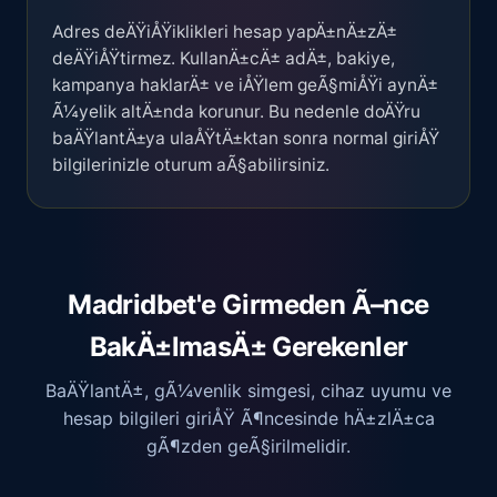
Adres deÄŸiÅŸiklikleri hesap yapÄ±nÄ±zÄ±
deÄŸiÅŸtirmez. KullanÄ±cÄ± adÄ±, bakiye,
kampanya haklarÄ± ve iÅŸlem geÃ§miÅŸi aynÄ±
Ã¼yelik altÄ±nda korunur. Bu nedenle doÄŸru
baÄŸlantÄ±ya ulaÅŸtÄ±ktan sonra normal giriÅŸ
bilgilerinizle oturum aÃ§abilirsiniz.
Madridbet'e Girmeden Ã–nce
BakÄ±lmasÄ± Gerekenler
BaÄŸlantÄ±, gÃ¼venlik simgesi, cihaz uyumu ve
hesap bilgileri giriÅŸ Ã¶ncesinde hÄ±zlÄ±ca
gÃ¶zden geÃ§irilmelidir.