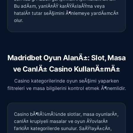
Bu adÄ±m, yanlÄ±ÅŸ karÅŸÄ±laÅŸma veya
hatalÄ± tutar seÃ§imini Ã¶nlemeye yardÄ±mcÄ±
olur.
Madridbet Oyun AlanÄ±: Slot, Masa
ve CanlÄ± Casino KullanÄ±mÄ±
Casino kategorilerinde oyun seÃ§imi yaparken
filtreleri ve masa bilgilerini kontrol etmek Ã¶nemlidir.
Casino bÃ¶lÃ¼mÃ¼nde slotlar, masa oyunlarÄ±,
canlÄ± krupiyeli masalar ve oyun ÅŸovlarÄ±
farklÄ± kategorilerde sunulur. SaÄŸlayÄ±cÄ±,