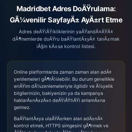
Madridbet Adres DoÄŸrulama:
GÃ¼venilir SayfayÄ± AyÄ±rt Etme
Adres deÄŸiÅŸikliklerinin yaÅŸandÄ±ÄŸÄ±
dÃ¶nemlerde doÄŸru baÄŸlantÄ±yÄ± tanÄ±mak
iÃ§in kÄ±sa kontrol listesi.
Online platformlarda zaman zaman alan adÄ±
yenilemeleri gÃ¶rÃ¼lebilir. Bu durum genellikle
eriÅŸim dÃ¼zenlemeleriyle ilgilidir ve Ã¼yelik
bilgilerinizin, bakiyenizin ya da kampanya
haklarÄ±nÄ±zÄ±n deÄŸiÅŸtiÄŸi anlamÄ±na
gelmez.
BaÄŸlantÄ±ya ulaÅŸÄ±rken alan adÄ±nÄ±
kontrol etmek, HTTPS simgesini gÃ¶rmek ve