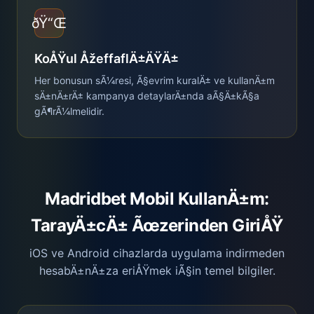
ðŸ“Œ
KoÅŸul ÅžeffaflÄ±ÄŸÄ±
Her bonusun sÃ¼resi, Ã§evrim kuralÄ± ve kullanÄ±m
sÄ±nÄ±rÄ± kampanya detaylarÄ±nda aÃ§Ä±kÃ§a
gÃ¶rÃ¼lmelidir.
Madridbet Mobil KullanÄ±m:
TarayÄ±cÄ± Ãœzerinden GiriÅŸ
iOS ve Android cihazlarda uygulama indirmeden
hesabÄ±nÄ±za eriÅŸmek iÃ§in temel bilgiler.