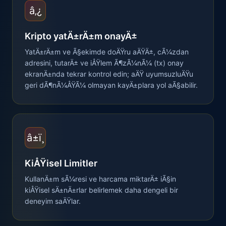
â‚¿
Kripto yatÄ±rÄ±m onayÄ±
YatÄ±rÄ±m ve Ã§ekimde doÄŸru aÄŸÄ±, cÃ¼zdan
adresini, tutarÄ± ve iÅŸlem Ã¶zÃ¼nÃ¼ (tx) onay
ekranÄ±nda tekrar kontrol edin; aÄŸ uyumsuzluÄŸu
geri dÃ¶nÃ¼ÅŸÃ¼ olmayan kayÄ±plara yol aÃ§abilir.
â±ï¸
KiÅŸisel Limitler
KullanÄ±m sÃ¼resi ve harcama miktarÄ± iÃ§in
kiÅŸisel sÄ±nÄ±rlar belirlemek daha dengeli bir
deneyim saÄŸlar.