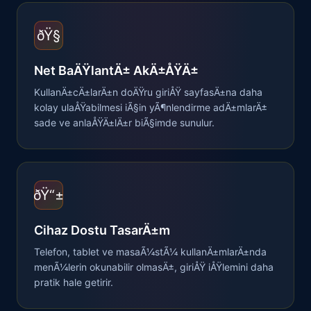
ðŸ§­
Net BaÄŸlantÄ± AkÄ±ÅŸÄ±
KullanÄ±cÄ±larÄ±n doÄŸru giriÅŸ sayfasÄ±na daha
kolay ulaÅŸabilmesi iÃ§in yÃ¶nlendirme adÄ±mlarÄ±
sade ve anlaÅŸÄ±lÄ±r biÃ§imde sunulur.
ðŸ“±
Cihaz Dostu TasarÄ±m
Telefon, tablet ve masaÃ¼stÃ¼ kullanÄ±mlarÄ±nda
menÃ¼lerin okunabilir olmasÄ±, giriÅŸ iÅŸlemini daha
pratik hale getirir.