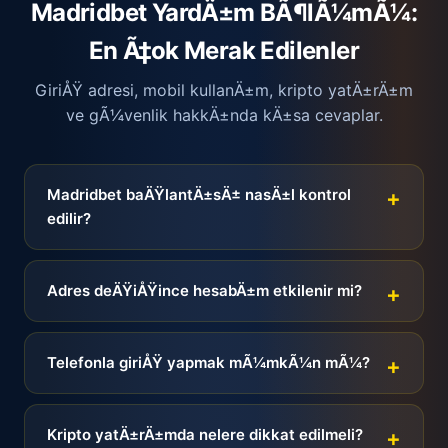
Madridbet YardÄ±m BÃ¶lÃ¼mÃ¼:
En Ã‡ok Merak Edilenler
GiriÅŸ adresi, mobil kullanÄ±m, kripto yatÄ±rÄ±m
ve gÃ¼venlik hakkÄ±nda kÄ±sa cevaplar.
Madridbet baÄŸlantÄ±sÄ± nasÄ±l kontrol
edilir?
Adres deÄŸiÅŸince hesabÄ±m etkilenir mi?
Telefonla giriÅŸ yapmak mÃ¼mkÃ¼n mÃ¼?
Kripto yatÄ±rÄ±mda nelere dikkat edilmeli?