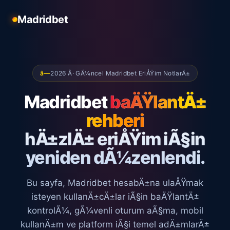
Madridbet
â—
2026 Â· GÃ¼ncel Madridbet EriÅŸim NotlarÄ±
Madridbet
baÄŸlantÄ±
rehberi
hÄ±zlÄ± eriÅŸim iÃ§in
yeniden dÃ¼zenlendi.
Bu sayfa, Madridbet hesabÄ±na ulaÅŸmak
isteyen kullanÄ±cÄ±lar iÃ§in baÄŸlantÄ±
kontrolÃ¼, gÃ¼venli oturum aÃ§ma, mobil
kullanÄ±m ve platform iÃ§i temel adÄ±mlarÄ±