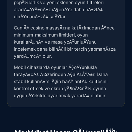
popÃ¼lerlik ve yeni eklenen oyun filtreleri
aradÄ±ÄŸÄ±nÄ±z iÃ§eriÄŸe daha hÄ±zlÄ±
ulaÅŸmanÄ±zÄ± saÄŸlar.
CanlÄ± casino masasÄ±na katÄ±lmadan Ã¶nce
minimum-maksimum limitleri, oyun
kurallarÄ±nÄ± ve masa yoÄŸunluÄŸunu
incelemek daha bilinÃ§li bir tercih yapmanÄ±za
yardÄ±mcÄ± olur.
Mobil cihazlarda oyunlar Ã§oÄŸunlukla
tarayÄ±cÄ± Ã¼zerinden Ã§alÄ±ÅŸÄ±r. Daha
stabil kullanÄ±m iÃ§in baÄŸlantÄ± kalitesini
kontrol etmek ve ekran yÃ¶nÃ¼nÃ¼ oyuna
uygun ÅŸekilde ayarlamak yararlÄ± olabilir.