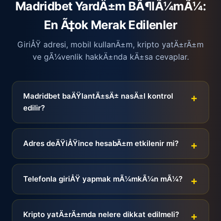
Madridbet YardÄ±m BÃ¶lÃ¼mÃ¼:
En Ã‡ok Merak Edilenler
GiriÅŸ adresi, mobil kullanÄ±m, kripto yatÄ±rÄ±m
ve gÃ¼venlik hakkÄ±nda kÄ±sa cevaplar.
Madridbet baÄŸlantÄ±sÄ± nasÄ±l kontrol
edilir?
Adres deÄŸiÅŸince hesabÄ±m etkilenir mi?
Telefonla giriÅŸ yapmak mÃ¼mkÃ¼n mÃ¼?
Kripto yatÄ±rÄ±mda nelere dikkat edilmeli?