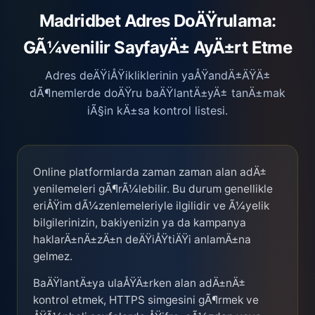
Madridbet Adres DoÄŸrulama:
GÃ¼venilir SayfayÄ± AyÄ±rt Etme
Adres deÄŸiÅŸikliklerinin yaÅŸandÄ±ÄŸÄ±
dÃ¶nemlerde doÄŸru baÄŸlantÄ±yÄ± tanÄ±mak
iÃ§in kÄ±sa kontrol listesi.
Online platformlarda zaman zaman alan adÄ±
yenilemeleri gÃ¶rÃ¼lebilir. Bu durum genellikle
eriÅŸim dÃ¼zenlemeleriyle ilgilidir ve Ã¼yelik
bilgilerinizin, bakiyenizin ya da kampanya
haklarÄ±nÄ±zÄ±n deÄŸiÅŸtiÄŸi anlamÄ±na
gelmez.
BaÄŸlantÄ±ya ulaÅŸÄ±rken alan adÄ±nÄ±
kontrol etmek, HTTPS simgesini gÃ¶rmek ve