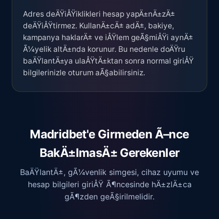
Adres deÄŸiÅŸiklikleri hesap yapÄ±nÄ±zÄ±
deÄŸiÅŸtirmez. KullanÄ±cÄ± adÄ±, bakiye,
kampanya haklarÄ± ve iÅŸlem geÃ§miÅŸi aynÄ±
Ã¼yelik altÄ±nda korunur. Bu nedenle doÄŸru
baÄŸlantÄ±ya ulaÅŸtÄ±ktan sonra normal giriÅŸ
bilgilerinizle oturum aÃ§abilirsiniz.
Madridbet'e Girmeden Ã–nce
BakÄ±lmasÄ± Gerekenler
BaÄŸlantÄ±, gÃ¼venlik simgesi, cihaz uyumu ve
hesap bilgileri giriÅŸ Ã¶ncesinde hÄ±zlÄ±ca
gÃ¶zden geÃ§irilmelidir.