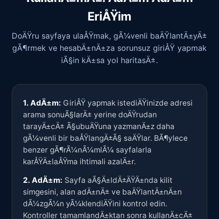
EriÅŸim
DoÄŸru sayfaya ulaÅŸmak, gÃ¼venli baÄŸlantÄ±yÄ±
gÃ¶rmek ve hesabÄ±nÄ±za sorunsuz giriÅŸ yapmak
iÃ§in kÄ±sa yol haritasÄ±.
1. AdÄ±m:
GiriÅŸ yapmak istediÄŸinizde adresi
arama sonuÃ§larÄ± yerine doÄŸrudan
tarayÄ±cÄ± Ã§ubuÄŸuna yazmanÄ±z daha
gÃ¼venli bir baÅŸlangÄ±Ã§ saÄŸlar. BÃ¶ylece
benzer gÃ¶rÃ¼nÃ¼mlÃ¼ sayfalarla
karÅŸÄ±laÅŸma ihtimali azalÄ±r.
2. AdÄ±m:
Sayfa aÃ§Ä±ldÄ±ÄŸÄ±nda kilit
simgesini, alan adÄ±nÄ± ve baÄŸlantÄ±nÄ±n
dÃ¼zgÃ¼n yÃ¼klendiÄŸini kontrol edin.
Kontroller tamamlandÄ±ktan sonra kullanÄ±cÄ±