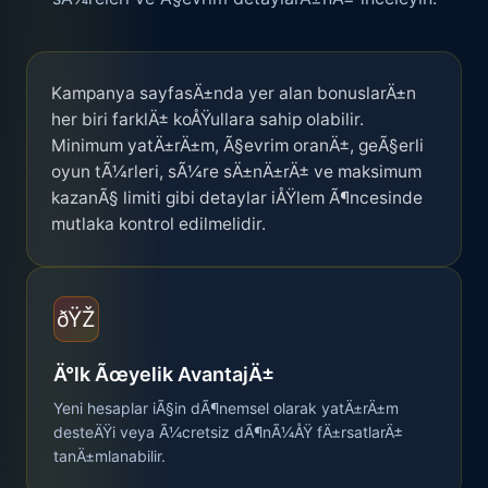
Kampanya sayfasÄ±nda yer alan bonuslarÄ±n
her biri farklÄ± koÅŸullara sahip olabilir.
Minimum yatÄ±rÄ±m, Ã§evrim oranÄ±, geÃ§erli
oyun tÃ¼rleri, sÃ¼re sÄ±nÄ±rÄ± ve maksimum
kazanÃ§ limiti gibi detaylar iÅŸlem Ã¶ncesinde
mutlaka kontrol edilmelidir.
ðŸŽ
Ä°lk Ãœyelik AvantajÄ±
Yeni hesaplar iÃ§in dÃ¶nemsel olarak yatÄ±rÄ±m
desteÄŸi veya Ã¼cretsiz dÃ¶nÃ¼ÅŸ fÄ±rsatlarÄ±
tanÄ±mlanabilir.