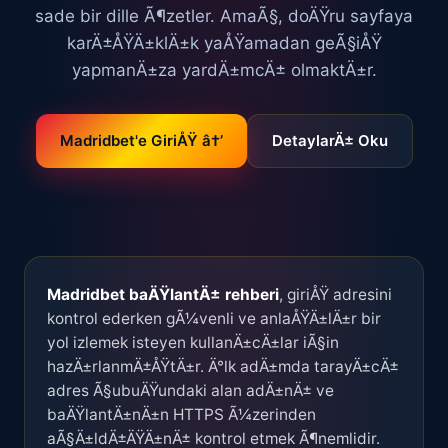
sade bir dille Ã¶zetler. AmaÃ§, doÄŸru sayfaya
karÄ±ÅŸÄ±klÄ±k yaÅŸamadan geÃ§iÅŸ
yapmanÄ±za yardÄ±mcÄ± olmaktÄ±r.
Madridbet'e GiriÅŸ â†’
DetaylarÄ± Oku
Madridbet baÄŸlantÄ± rehberi
, giriÅŸ adresini
kontrol ederken gÃ¼venli ve anlaÅŸÄ±lÄ±r bir
yol izlemek isteyen kullanÄ±cÄ±lar iÃ§in
hazÄ±rlanmÄ±ÅŸtÄ±r. Ä°lk adÄ±mda tarayÄ±cÄ±
adres Ã§ubuÄŸundaki alan adÄ±nÄ± ve
baÄŸlantÄ±nÄ±n HTTPS Ã¼zerinden
aÃ§Ä±ldÄ±ÄŸÄ±nÄ± kontrol etmek Ã¶nemlidir.