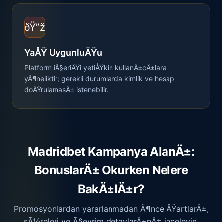
ðŸ”ž
YaÅŸ UygunluÄŸu
Platform iÃ§eriÄŸi yetiÅŸkin kullanÄ±cÄ±lara
yÃ¶neliktir; gerekli durumlarda kimlik ve hesap
doÄŸrulamasÄ± istenebilir.
Madridbet Kampanya AlanÄ±:
BonuslarÄ± Okurken Nelere
BakÄ±lÄ±r?
Promosyonlardan yararlanmadan Ã¶nce ÅŸartlarÄ±,
sÃ¼releri ve Ã§evrim detaylarÄ±nÄ± inceleyin.