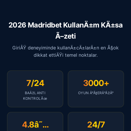
2026 Madridbet KullanÄ±m KÄ±sa
Ã–zeti
GiriÅŸ deneyiminde kullanÄ±cÄ±larÄ±n en Ã§ok
dikkat ettiÄŸi temel noktalar.
7/24
3000+
BAÄžLANTI
OYUN Ä°Ã‡ERÄ°ÄžÄ°
KONTROLÃœ
4.8â˜…
24/7