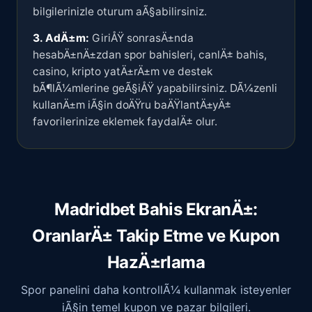
bilgilerinizle oturum aÃ§abilirsiniz.
3. AdÄ±m:
GiriÅŸ sonrasÄ±nda
hesabÄ±nÄ±zdan spor bahisleri, canlÄ± bahis,
casino, kripto yatÄ±rÄ±m ve destek
bÃ¶lÃ¼mlerine geÃ§iÅŸ yapabilirsiniz. DÃ¼zenli
kullanÄ±m iÃ§in doÄŸru baÄŸlantÄ±yÄ±
favorilerinize eklemek faydalÄ± olur.
Madridbet Bahis EkranÄ±:
OranlarÄ± Takip Etme ve Kupon
HazÄ±rlama
Spor panelini daha kontrollÃ¼ kullanmak isteyenler
iÃ§in temel kupon ve pazar bilgileri.