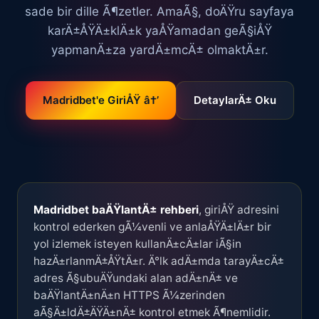
sade bir dille Ã¶zetler. AmaÃ§, doÄŸru sayfaya
karÄ±ÅŸÄ±klÄ±k yaÅŸamadan geÃ§iÅŸ
yapmanÄ±za yardÄ±mcÄ± olmaktÄ±r.
Madridbet'e GiriÅŸ â†’
DetaylarÄ± Oku
Madridbet baÄŸlantÄ± rehberi
, giriÅŸ adresini
kontrol ederken gÃ¼venli ve anlaÅŸÄ±lÄ±r bir
yol izlemek isteyen kullanÄ±cÄ±lar iÃ§in
hazÄ±rlanmÄ±ÅŸtÄ±r. Ä°lk adÄ±mda tarayÄ±cÄ±
adres Ã§ubuÄŸundaki alan adÄ±nÄ± ve
baÄŸlantÄ±nÄ±n HTTPS Ã¼zerinden
aÃ§Ä±ldÄ±ÄŸÄ±nÄ± kontrol etmek Ã¶nemlidir.