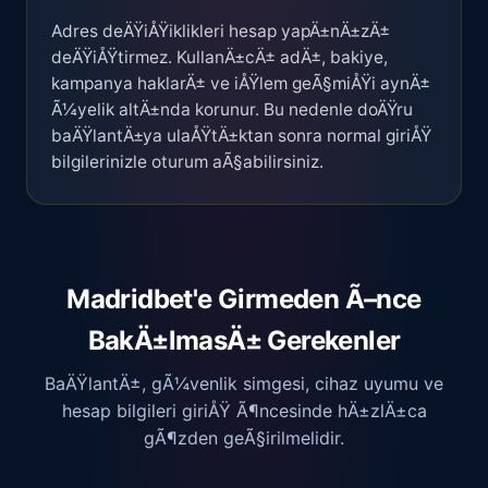
Adres deÄŸiÅŸiklikleri hesap yapÄ±nÄ±zÄ±
deÄŸiÅŸtirmez. KullanÄ±cÄ± adÄ±, bakiye,
kampanya haklarÄ± ve iÅŸlem geÃ§miÅŸi aynÄ±
Ã¼yelik altÄ±nda korunur. Bu nedenle doÄŸru
baÄŸlantÄ±ya ulaÅŸtÄ±ktan sonra normal giriÅŸ
bilgilerinizle oturum aÃ§abilirsiniz.
Madridbet'e Girmeden Ã–nce
BakÄ±lmasÄ± Gerekenler
BaÄŸlantÄ±, gÃ¼venlik simgesi, cihaz uyumu ve
hesap bilgileri giriÅŸ Ã¶ncesinde hÄ±zlÄ±ca
gÃ¶zden geÃ§irilmelidir.