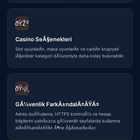
ðŸŽ²
Casino SeÃ§enekleri
Slot oyunlarÄ±, masa oyunlarÄ± ve canlÄ± krupiyeli
iÃ§erikler kategori dÃ¼zeniyle daha kolay bulunabilir.
ðŸ›¡ï¸
GÃ¼venlik FarkÄ±ndalÄ±ÄŸÄ±
Adres doÄŸrulama, HTTPS kontrolÃ¼ ve hesap
bilgilerini yalnÄ±zca gÃ¼venilir sayfalarda kullanma
alÄ±ÅŸkanlÄ±ÄŸÄ± Ã¶ne Ã§Ä±karÄ±lÄ±r.