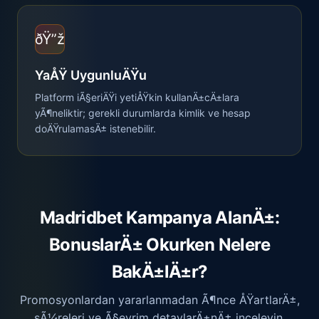
ðŸ”ž
YaÅŸ UygunluÄŸu
Platform iÃ§eriÄŸi yetiÅŸkin kullanÄ±cÄ±lara
yÃ¶neliktir; gerekli durumlarda kimlik ve hesap
doÄŸrulamasÄ± istenebilir.
Madridbet Kampanya AlanÄ±:
BonuslarÄ± Okurken Nelere
BakÄ±lÄ±r?
Promosyonlardan yararlanmadan Ã¶nce ÅŸartlarÄ±,
sÃ¼releri ve Ã§evrim detaylarÄ±nÄ± inceleyin.