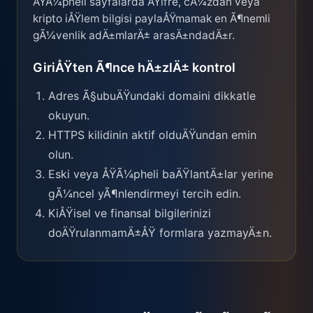
ÅŸÃ¼pheli sayfalarda ÅŸifre, cÃ¼zdan veya
kripto iÅŸlem bilgisi paylaÅŸmamak en Ã¶nemli
gÃ¼venlik adÄ±mlarÄ± arasÄ±ndadÄ±r.
GiriÅŸten Ã¶nce hÄ±zlÄ± kontrol
Adres Ã§ubuÄŸundaki domaini dikkatle
okuyun.
HTTPS kilidinin aktif olduÄŸundan emin
olun.
Eski veya ÅŸÃ¼pheli baÄŸlantÄ±lar yerine
gÃ¼ncel yÃ¶nlendirmeyi tercih edin.
KiÅŸisel ve finansal bilgilerinizi
doÄŸrulanmamÄ±ÅŸ formlara yazmayÄ±n.