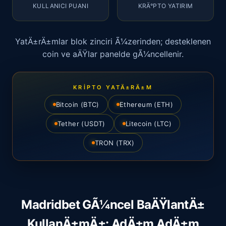
KULLANICI PUANI
KRÄ°PTO YATIRIM
YatÄ±rÄ±mlar blok zinciri Ã¼zerinden; desteklenen
coin ve aÄŸlar panelde gÃ¼ncellenir.
KRIPTO YATÄ±RÄ±M
Bitcoin (BTC)
Ethereum (ETH)
Tether (USDT)
Litecoin (LTC)
TRON (TRX)
Madridbet GÃ¼ncel BaÄŸlantÄ±
KullanÄ±mÄ±: AdÄ±m AdÄ±m