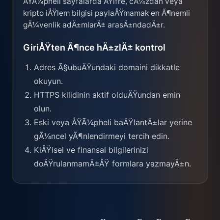
ÅŸÃ¼pheli sayfalarda ÅŸifre, cÃ¼zdan veya
kripto iÅŸlem bilgisi paylaÅŸmamak en Ã¶nemli
gÃ¼venlik adÄ±mlarÄ± arasÄ±ndadÄ±r.
GiriÅŸten Ã¶nce hÄ±zlÄ± kontrol
Adres Ã§ubuÄŸundaki domaini dikkatle
okuyun.
HTTPS kilidinin aktif olduÄŸundan emin
olun.
Eski veya ÅŸÃ¼pheli baÄŸlantÄ±lar yerine
gÃ¼ncel yÃ¶nlendirmeyi tercih edin.
KiÅŸisel ve finansal bilgilerinizi
doÄŸrulanmamÄ±ÅŸ formlara yazmayÄ±n.