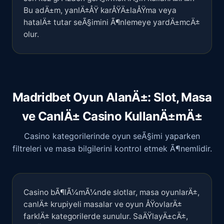
Bu adÄ±m, yanlÄ±ÅŸ karÅŸÄ±laÅŸma veya
hatalÄ± tutar seÃ§imini Ã¶nlemeye yardÄ±mcÄ±
olur.
Madridbet Oyun AlanÄ±: Slot, Masa
ve CanlÄ± Casino KullanÄ±mÄ±
Casino kategorilerinde oyun seÃ§imi yaparken
filtreleri ve masa bilgilerini kontrol etmek Ã¶nemlidir.
Casino bÃ¶lÃ¼mÃ¼nde slotlar, masa oyunlarÄ±,
canlÄ± krupiyeli masalar ve oyun ÅŸovlarÄ±
farklÄ± kategorilerde sunulur. SaÄŸlayÄ±cÄ±,