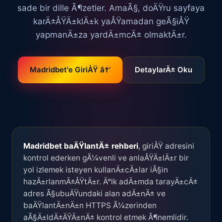
sade bir dille Ã¶zetler. AmaÃ§, doÄŸru sayfaya
karÄ±ÅŸÄ±klÄ±k yaÅŸamadan geÃ§iÅŸ
yapmanÄ±za yardÄ±mcÄ± olmaktÄ±r.
Madridbet'e GiriÅŸ â†’
DetaylarÄ± Oku
Madridbet baÄŸlantÄ± rehberi
, giriÅŸ adresini
kontrol ederken gÃ¼venli ve anlaÅŸÄ±lÄ±r bir
yol izlemek isteyen kullanÄ±cÄ±lar iÃ§in
hazÄ±rlanmÄ±ÅŸtÄ±r. Ä°lk adÄ±mda tarayÄ±cÄ±
adres Ã§ubuÄŸundaki alan adÄ±nÄ± ve
baÄŸlantÄ±nÄ±n HTTPS Ã¼zerinden
aÃ§Ä±ldÄ±ÄŸÄ±nÄ± kontrol etmek Ã¶nemlidir.