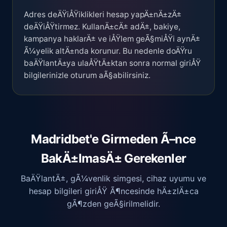
Adres deÄŸiÅŸiklikleri hesap yapÄ±nÄ±zÄ±
deÄŸiÅŸtirmez. KullanÄ±cÄ± adÄ±, bakiye,
kampanya haklarÄ± ve iÅŸlem geÃ§miÅŸi aynÄ±
Ã¼yelik altÄ±nda korunur. Bu nedenle doÄŸru
baÄŸlantÄ±ya ulaÅŸtÄ±ktan sonra normal giriÅŸ
bilgilerinizle oturum aÃ§abilirsiniz.
Madridbet'e Girmeden Ã–nce
BakÄ±lmasÄ± Gerekenler
BaÄŸlantÄ±, gÃ¼venlik simgesi, cihaz uyumu ve
hesap bilgileri giriÅŸ Ã¶ncesinde hÄ±zlÄ±ca
gÃ¶zden geÃ§irilmelidir.