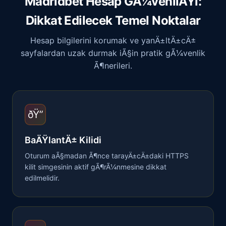
Madridbet Hesap GÃ¼venliÄŸi:
Dikkat Edilecek Temel Noktalar
Hesap bilgilerini korumak ve yanÄ±ltÄ±cÄ±
sayfalardan uzak durmak iÃ§in pratik gÃ¼venlik
Ã¶nerileri.
ðŸ”
BaÄŸlantÄ± Kilidi
Oturum aÃ§madan Ã¶nce tarayÄ±cÄ±daki HTTPS
kilit simgesinin aktif gÃ¶rÃ¼nmesine dikkat
edilmelidir.