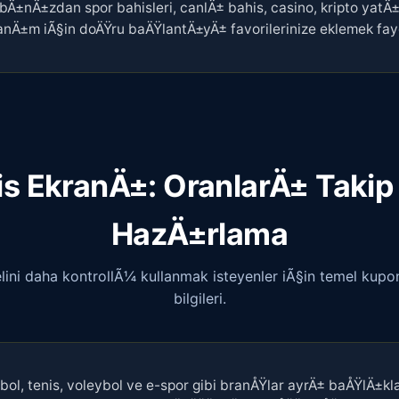
Ä±nÄ±zdan spor bahisleri, canlÄ± bahis, casino, kripto yat
lanÄ±m iÃ§in doÄŸru baÄŸlantÄ±yÄ± favorilerinize eklemek fay
is EkranÄ±: OranlarÄ± Takip
HazÄ±rlama
lini daha kontrollÃ¼ kullanmak isteyenler iÃ§in temel kupo
bilgileri.
, tenis, voleybol ve e-spor gibi branÅŸlar ayrÄ± baÅŸlÄ±klar a