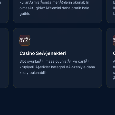
e
kullanÄ±mlarÄ±nda menÃ¼lerin okunabilir
b
e
olmasÄ±, giriÅŸ iÅŸlemini daha pratik hale
i
getirir.
i
ðŸŽ²
ð
Casino SeÃ§enekleri
Slot oyunlarÄ±, masa oyunlarÄ± ve canlÄ±
A
krupiyeli iÃ§erikler kategori dÃ¼zeniyle daha
h
kolay bulunabilir.
s
Ã