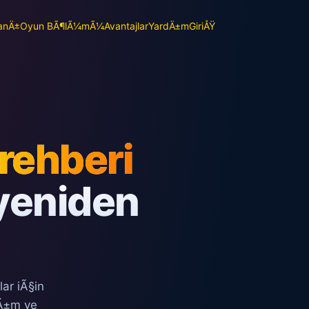
lanÄ±
Oyun BÃ¶lÃ¼mÃ¼
Avantajlar
YardÄ±m
GiriÅŸ
rehberi
yeniden
ar iÃ§in
nÄ±m ve