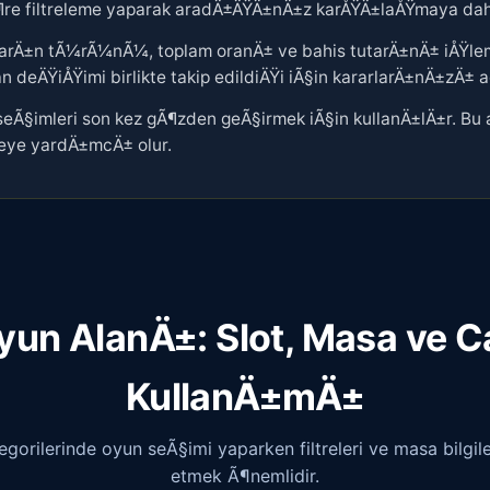
e filtreleme yaparak aradÄ±ÄŸÄ±nÄ±z karÅŸÄ±laÅŸmaya daha 
zarÄ±n tÃ¼rÃ¼nÃ¼, toplam oranÄ± ve bahis tutarÄ±nÄ± iÅŸlem
n deÄŸiÅŸimi birlikte takip edildiÄŸi iÃ§in kararlarÄ±nÄ±zÄ± 
eÃ§imleri son kez gÃ¶zden geÃ§irmek iÃ§in kullanÄ±lÄ±r. B
meye yardÄ±mcÄ± olur.
yun AlanÄ±: Slot, Masa ve C
KullanÄ±mÄ±
gorilerinde oyun seÃ§imi yaparken filtreleri ve masa bilgile
etmek Ã¶nemlidir.