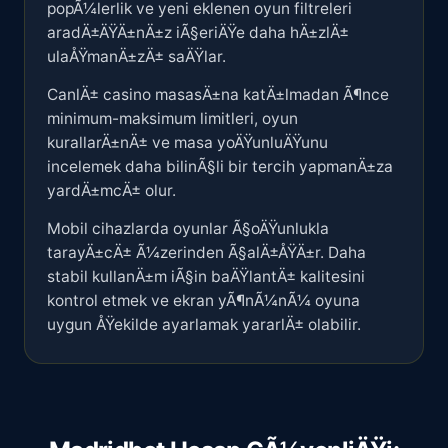
popÃ¼lerlik ve yeni eklenen oyun filtreleri
aradÄ±ÄŸÄ±nÄ±z iÃ§eriÄŸe daha hÄ±zlÄ±
ulaÅŸmanÄ±zÄ± saÄŸlar.
CanlÄ± casino masasÄ±na katÄ±lmadan Ã¶nce
minimum-maksimum limitleri, oyun
kurallarÄ±nÄ± ve masa yoÄŸunluÄŸunu
incelemek daha bilinÃ§li bir tercih yapmanÄ±za
yardÄ±mcÄ± olur.
Mobil cihazlarda oyunlar Ã§oÄŸunlukla
tarayÄ±cÄ± Ã¼zerinden Ã§alÄ±ÅŸÄ±r. Daha
stabil kullanÄ±m iÃ§in baÄŸlantÄ± kalitesini
kontrol etmek ve ekran yÃ¶nÃ¼nÃ¼ oyuna
uygun ÅŸekilde ayarlamak yararlÄ± olabilir.