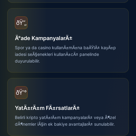
ðŸ”„
Ä°ade KampanyalarÄ±
Spor ya da casino kullanÄ±mÄ±na baÄŸlÄ± kayÄ±p
iadesi seÃ§enekleri kullanÄ±cÄ± panelinde
duyurulabilir.
ðŸ’°
YatÄ±rÄ±m FÄ±rsatlarÄ±
Belirli kripto yatÄ±rÄ±m kampanyalarÄ± veya Ã¶zel
dÃ¶nemler iÃ§in ek bakiye avantajlarÄ± sunulabilir.