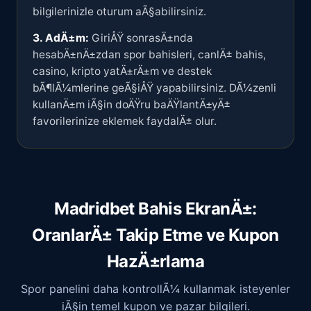
bilgilerinizle oturum aÃ§abilirsiniz.
3. AdÄ±m:
GiriÅŸ sonrasÄ±nda
hesabÄ±nÄ±zdan spor bahisleri, canlÄ± bahis,
casino, kripto yatÄ±rÄ±m ve destek
bÃ¶lÃ¼mlerine geÃ§iÅŸ yapabilirsiniz. DÃ¼zenli
kullanÄ±m iÃ§in doÄŸru baÄŸlantÄ±yÄ±
favorilerinize eklemek faydalÄ± olur.
Madridbet Bahis EkranÄ±:
OranlarÄ± Takip Etme ve Kupon
HazÄ±rlama
Spor panelini daha kontrollÃ¼ kullanmak isteyenler
iÃ§in temel kupon ve pazar bilgileri.