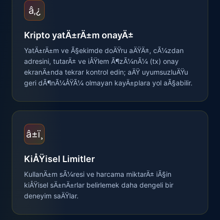
â‚¿
Kripto yatÄ±rÄ±m onayÄ±
YatÄ±rÄ±m ve Ã§ekimde doÄŸru aÄŸÄ±, cÃ¼zdan
adresini, tutarÄ± ve iÅŸlem Ã¶zÃ¼nÃ¼ (tx) onay
ekranÄ±nda tekrar kontrol edin; aÄŸ uyumsuzluÄŸu
geri dÃ¶nÃ¼ÅŸÃ¼ olmayan kayÄ±plara yol aÃ§abilir.
â±ï¸
KiÅŸisel Limitler
KullanÄ±m sÃ¼resi ve harcama miktarÄ± iÃ§in
kiÅŸisel sÄ±nÄ±rlar belirlemek daha dengeli bir
deneyim saÄŸlar.