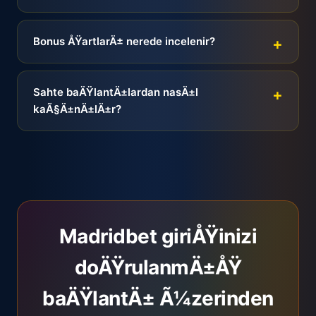
Bonus ÅŸartlarÄ± nerede incelenir?
Sahte baÄŸlantÄ±lardan nasÄ±l
kaÃ§Ä±nÄ±lÄ±r?
Madridbet giriÅŸinizi
doÄŸrulanmÄ±ÅŸ
baÄŸlantÄ± Ã¼zerinden