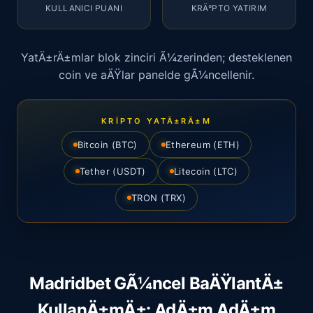
KULLANICI PUANI
KRÄ°PTO YATIRIM
YatÄ±rÄ±mlar blok zinciri Ã¼zerinden; desteklenen
coin ve aÄŸlar panelde gÃ¼ncellenir.
KRIPTO YATÄ±RÄ±M
Bitcoin (BTC)
Ethereum (ETH)
Tether (USDT)
Litecoin (LTC)
TRON (TRX)
Madridbet GÃ¼ncel BaÄŸlantÄ±
KullanÄ±mÄ±: AdÄ±m AdÄ±m