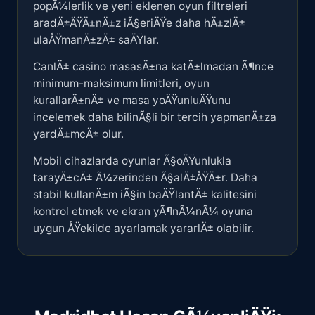
popÃ¼lerlik ve yeni eklenen oyun filtreleri
aradÄ±ÄŸÄ±nÄ±z iÃ§eriÄŸe daha hÄ±zlÄ±
ulaÅŸmanÄ±zÄ± saÄŸlar.
CanlÄ± casino masasÄ±na katÄ±lmadan Ã¶nce
minimum-maksimum limitleri, oyun
kurallarÄ±nÄ± ve masa yoÄŸunluÄŸunu
incelemek daha bilinÃ§li bir tercih yapmanÄ±za
yardÄ±mcÄ± olur.
Mobil cihazlarda oyunlar Ã§oÄŸunlukla
tarayÄ±cÄ± Ã¼zerinden Ã§alÄ±ÅŸÄ±r. Daha
stabil kullanÄ±m iÃ§in baÄŸlantÄ± kalitesini
kontrol etmek ve ekran yÃ¶nÃ¼nÃ¼ oyuna
uygun ÅŸekilde ayarlamak yararlÄ± olabilir.