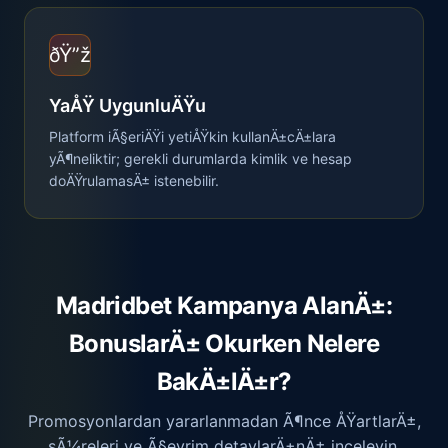
ðŸ”ž
YaÅŸ UygunluÄŸu
Platform iÃ§eriÄŸi yetiÅŸkin kullanÄ±cÄ±lara
yÃ¶neliktir; gerekli durumlarda kimlik ve hesap
doÄŸrulamasÄ± istenebilir.
Madridbet Kampanya AlanÄ±:
BonuslarÄ± Okurken Nelere
BakÄ±lÄ±r?
Promosyonlardan yararlanmadan Ã¶nce ÅŸartlarÄ±,
sÃ¼releri ve Ã§evrim detaylarÄ±nÄ± inceleyin.