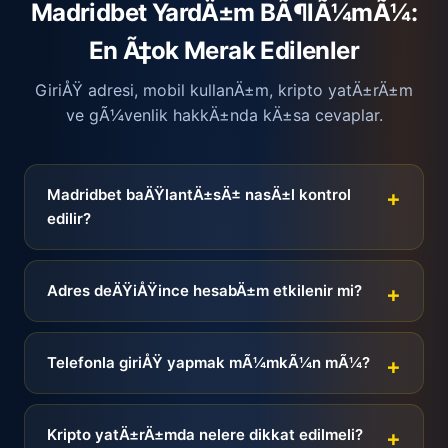
Madridbet YardÄ±m BÃ¶lÃ¼mÃ¼:
En Ã‡ok Merak Edilenler
GiriÅŸ adresi, mobil kullanÄ±m, kripto yatÄ±rÄ±m
ve gÃ¼venlik hakkÄ±nda kÄ±sa cevaplar.
Madridbet baÄŸlantÄ±sÄ± nasÄ±l kontrol
edilir?
Adres deÄŸiÅŸince hesabÄ±m etkilenir mi?
Telefonla giriÅŸ yapmak mÃ¼mkÃ¼n mÃ¼?
Kripto yatÄ±rÄ±mda nelere dikkat edilmeli?