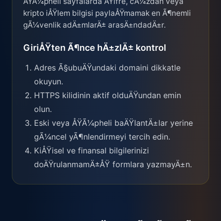
ÅŸÃ¼pheli sayfalarda ÅŸifre, cÃ¼zdan veya
kripto iÅŸlem bilgisi paylaÅŸmamak en Ã¶nemli
gÃ¼venlik adÄ±mlarÄ± arasÄ±ndadÄ±r.
GiriÅŸten Ã¶nce hÄ±zlÄ± kontrol
Adres Ã§ubuÄŸundaki domaini dikkatle
okuyun.
HTTPS kilidinin aktif olduÄŸundan emin
olun.
Eski veya ÅŸÃ¼pheli baÄŸlantÄ±lar yerine
gÃ¼ncel yÃ¶nlendirmeyi tercih edin.
KiÅŸisel ve finansal bilgilerinizi
doÄŸrulanmamÄ±ÅŸ formlara yazmayÄ±n.