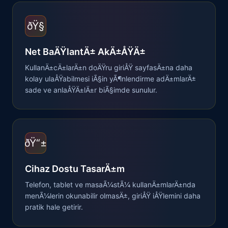
ðŸ§­
Net BaÄŸlantÄ± AkÄ±ÅŸÄ±
KullanÄ±cÄ±larÄ±n doÄŸru giriÅŸ sayfasÄ±na daha
kolay ulaÅŸabilmesi iÃ§in yÃ¶nlendirme adÄ±mlarÄ±
sade ve anlaÅŸÄ±lÄ±r biÃ§imde sunulur.
ðŸ“±
Cihaz Dostu TasarÄ±m
Telefon, tablet ve masaÃ¼stÃ¼ kullanÄ±mlarÄ±nda
menÃ¼lerin okunabilir olmasÄ±, giriÅŸ iÅŸlemini daha
pratik hale getirir.