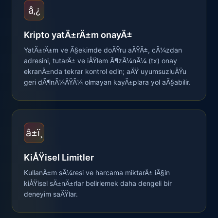
â‚¿
Kripto yatÄ±rÄ±m onayÄ±
YatÄ±rÄ±m ve Ã§ekimde doÄŸru aÄŸÄ±, cÃ¼zdan
adresini, tutarÄ± ve iÅŸlem Ã¶zÃ¼nÃ¼ (tx) onay
ekranÄ±nda tekrar kontrol edin; aÄŸ uyumsuzluÄŸu
geri dÃ¶nÃ¼ÅŸÃ¼ olmayan kayÄ±plara yol aÃ§abilir.
â±ï¸
KiÅŸisel Limitler
KullanÄ±m sÃ¼resi ve harcama miktarÄ± iÃ§in
kiÅŸisel sÄ±nÄ±rlar belirlemek daha dengeli bir
deneyim saÄŸlar.