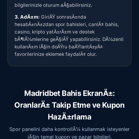
bilgilerinizle oturum aÃ§abilirsiniz.
3. AdÄ±m:
GiriÅŸ sonrasÄ±nda
hesabÄ±nÄ±zdan spor bahisleri, canlÄ± bahis,
casino, kripto yatÄ±rÄ±m ve destek
bÃ¶lÃ¼mlerine geÃ§iÅŸ yapabilirsiniz. DÃ¼zenli
kullanÄ±m iÃ§in doÄŸru baÄŸlantÄ±yÄ±
favorilerinize eklemek faydalÄ± olur.
Madridbet Bahis EkranÄ±:
OranlarÄ± Takip Etme ve Kupon
HazÄ±rlama
Spor panelini daha kontrollÃ¼ kullanmak isteyenler
iÃ§in temel kupon ve pazar bilgileri.