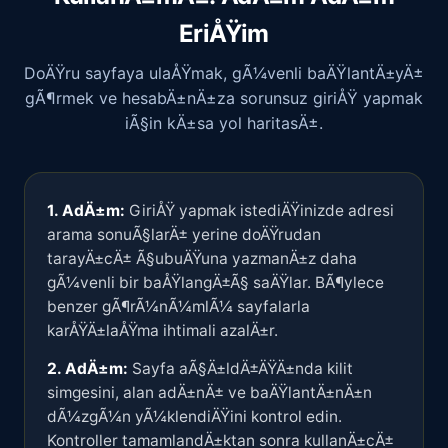
EriÅŸim
DoÄŸru sayfaya ulaÅŸmak, gÃ¼venli baÄŸlantÄ±yÄ±
gÃ¶rmek ve hesabÄ±nÄ±za sorunsuz giriÅŸ yapmak
iÃ§in kÄ±sa yol haritasÄ±.
1. AdÄ±m:
GiriÅŸ yapmak istediÄŸinizde adresi
arama sonuÃ§larÄ± yerine doÄŸrudan
tarayÄ±cÄ± Ã§ubuÄŸuna yazmanÄ±z daha
gÃ¼venli bir baÅŸlangÄ±Ã§ saÄŸlar. BÃ¶ylece
benzer gÃ¶rÃ¼nÃ¼mlÃ¼ sayfalarla
karÅŸÄ±laÅŸma ihtimali azalÄ±r.
2. AdÄ±m:
Sayfa aÃ§Ä±ldÄ±ÄŸÄ±nda kilit
simgesini, alan adÄ±nÄ± ve baÄŸlantÄ±nÄ±n
dÃ¼zgÃ¼n yÃ¼klendiÄŸini kontrol edin.
Kontroller tamamlandÄ±ktan sonra kullanÄ±cÄ±