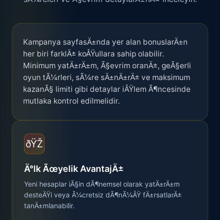
Kampanya sayfasÄ±nda yer alan bonuslarÄ±n
her biri farklÄ± koÅŸullara sahip olabilir.
Minimum yatÄ±rÄ±m, Ã§evrim oranÄ±, geÃ§erli
oyun tÃ¼rleri, sÃ¼re sÄ±nÄ±rÄ± ve maksimum
kazanÃ§ limiti gibi detaylar iÅŸlem Ã¶ncesinde
mutlaka kontrol edilmelidir.
ðŸŽ
Ä°lk Ãœyelik AvantajÄ±
Yeni hesaplar iÃ§in dÃ¶nemsel olarak yatÄ±rÄ±m
desteÄŸi veya Ã¼cretsiz dÃ¶nÃ¼ÅŸ fÄ±rsatlarÄ±
tanÄ±mlanabilir.