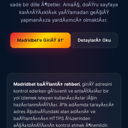
sade bir dille Ã¶zetler. AmaÃ§, doÄŸru sayfaya
karÄ±ÅŸÄ±klÄ±k yaÅŸamadan geÃ§iÅŸ
yapmanÄ±za yardÄ±mcÄ± olmaktÄ±r.
Madridbet'e GiriÅŸ â†’
DetaylarÄ± Oku
Madridbet baÄŸlantÄ± rehberi
, giriÅŸ adresini
kontrol ederken gÃ¼venli ve anlaÅŸÄ±lÄ±r bir
yol izlemek isteyen kullanÄ±cÄ±lar iÃ§in
hazÄ±rlanmÄ±ÅŸtÄ±r. Ä°lk adÄ±mda tarayÄ±cÄ±
adres Ã§ubuÄŸundaki alan adÄ±nÄ± ve
baÄŸlantÄ±nÄ±n HTTPS Ã¼zerinden
aÃ§Ä±ldÄ±ÄŸÄ±nÄ± kontrol etmek Ã¶nemlidir.