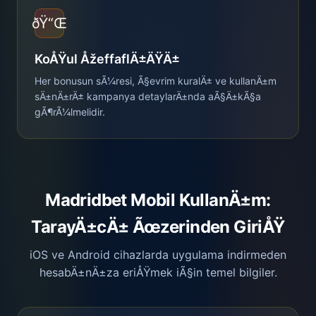
ðŸ“Œ
KoÅŸul ÅžeffaflÄ±ÄŸÄ±
Her bonusun sÃ¼resi, Ã§evrim kuralÄ± ve kullanÄ±m
sÄ±nÄ±rÄ± kampanya detaylarÄ±nda aÃ§Ä±kÃ§a
gÃ¶rÃ¼lmelidir.
Madridbet Mobil KullanÄ±m:
TarayÄ±cÄ± Ãœzerinden GiriÅŸ
iOS ve Android cihazlarda uygulama indirmeden
hesabÄ±nÄ±za eriÅŸmek iÃ§in temel bilgiler.