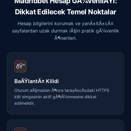
Madridbet Hesap GÃ¼venliÄŸi:
Dikkat Edilecek Temel Noktalar
Hesap bilgilerini korumak ve yanÄ±ltÄ±cÄ±
sayfalardan uzak durmak iÃ§in pratik gÃ¼venlik
Ã¶nerileri.
ðŸ”
BaÄŸlantÄ± Kilidi
Oturum aÃ§madan Ã¶nce tarayÄ±cÄ±daki HTTPS
kilit simgesinin aktif gÃ¶rÃ¼nmesine dikkat
edilmelidir.