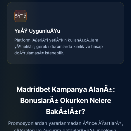
ðŸ”ž
YaÅŸ UygunluÄŸu
Platform iÃ§eriÄŸi yetiÅŸkin kullanÄ±cÄ±lara
yÃ¶neliktir; gerekli durumlarda kimlik ve hesap
doÄŸrulamasÄ± istenebilir.
Madridbet Kampanya AlanÄ±:
BonuslarÄ± Okurken Nelere
BakÄ±lÄ±r?
Promosyonlardan yararlanmadan Ã¶nce ÅŸartlarÄ±,
sÃ¼releri ve Ã§evrim detaylarÄ±nÄ± inceleyin.