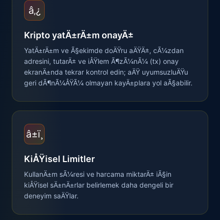
â‚¿
Kripto yatÄ±rÄ±m onayÄ±
YatÄ±rÄ±m ve Ã§ekimde doÄŸru aÄŸÄ±, cÃ¼zdan
adresini, tutarÄ± ve iÅŸlem Ã¶zÃ¼nÃ¼ (tx) onay
ekranÄ±nda tekrar kontrol edin; aÄŸ uyumsuzluÄŸu
geri dÃ¶nÃ¼ÅŸÃ¼ olmayan kayÄ±plara yol aÃ§abilir.
â±ï¸
KiÅŸisel Limitler
KullanÄ±m sÃ¼resi ve harcama miktarÄ± iÃ§in
kiÅŸisel sÄ±nÄ±rlar belirlemek daha dengeli bir
deneyim saÄŸlar.