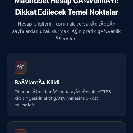
Madridbet Hesap GÃ¼venliÄŸi:
Dikkat Edilecek Temel Noktalar
Hesap bilgilerini korumak ve yanÄ±ltÄ±cÄ±
sayfalardan uzak durmak iÃ§in pratik gÃ¼venlik
Ã¶nerileri.
ðŸ”
BaÄŸlantÄ± Kilidi
Oturum aÃ§madan Ã¶nce tarayÄ±cÄ±daki HTTPS
kilit simgesinin aktif gÃ¶rÃ¼nmesine dikkat
edilmelidir.