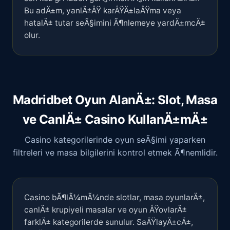
Bu adÄ±m, yanlÄ±ÅŸ karÅŸÄ±laÅŸma veya
hatalÄ± tutar seÃ§imini Ã¶nlemeye yardÄ±mcÄ±
olur.
Madridbet Oyun AlanÄ±: Slot, Masa
ve CanlÄ± Casino KullanÄ±mÄ±
Casino kategorilerinde oyun seÃ§imi yaparken
filtreleri ve masa bilgilerini kontrol etmek Ã¶nemlidir.
Casino bÃ¶lÃ¼mÃ¼nde slotlar, masa oyunlarÄ±,
canlÄ± krupiyeli masalar ve oyun ÅŸovlarÄ±
farklÄ± kategorilerde sunulur. SaÄŸlayÄ±cÄ±,