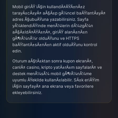
Mobil giriÅŸ iÃ§in kullandÄ±ÄŸÄ±nÄ±z
tarayÄ±cÄ±yÄ± aÃ§Ä±p gÃ¼ncel baÄŸlantÄ±yÄ±
adres Ã§ubuÄŸuna yazabilirsiniz. Sayfa
yÃ¼klendiÄŸinde menÃ¼lerin dÃ¼zgÃ¼n
aÃ§Ä±ldÄ±ÄŸÄ±nÄ±, giriÅŸ alanÄ±nÄ±n
gÃ¶rÃ¼nÃ¼r olduÄŸunu ve HTTPS
baÄŸlantÄ±sÄ±nÄ±n aktif olduÄŸunu kontrol
edin.
Oturum aÃ§tÄ±ktan sonra kupon ekranÄ±,
canlÄ± casino, kripto yatÄ±rÄ±m sayfalarÄ± ve
destek menÃ¼sÃ¼ mobil gÃ¶rÃ¼nÃ¼me
uyumlu ÅŸekilde kullanÄ±labilir. SÄ±k eriÅŸim
iÃ§in sayfayÄ± ana ekrana veya favorilere
ekleyebilirsiniz.