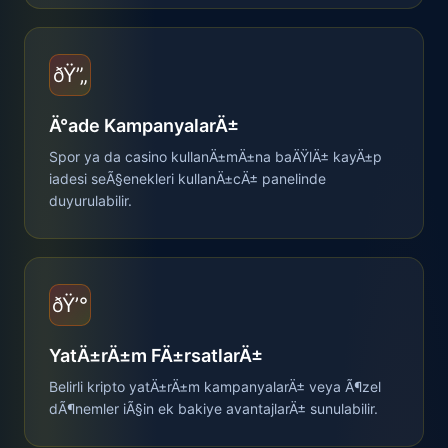
ðŸ”„
Ä°ade KampanyalarÄ±
Spor ya da casino kullanÄ±mÄ±na baÄŸlÄ± kayÄ±p
iadesi seÃ§enekleri kullanÄ±cÄ± panelinde
duyurulabilir.
ðŸ’°
YatÄ±rÄ±m FÄ±rsatlarÄ±
Belirli kripto yatÄ±rÄ±m kampanyalarÄ± veya Ã¶zel
dÃ¶nemler iÃ§in ek bakiye avantajlarÄ± sunulabilir.