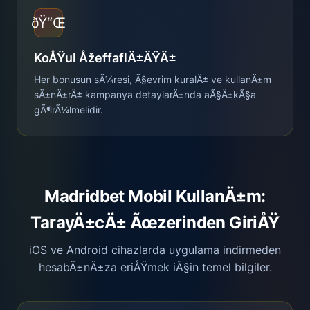
ðŸ“Œ
KoÅŸul ÅžeffaflÄ±ÄŸÄ±
Her bonusun sÃ¼resi, Ã§evrim kuralÄ± ve kullanÄ±m
sÄ±nÄ±rÄ± kampanya detaylarÄ±nda aÃ§Ä±kÃ§a
gÃ¶rÃ¼lmelidir.
Madridbet Mobil KullanÄ±m:
TarayÄ±cÄ± Ãœzerinden GiriÅŸ
iOS ve Android cihazlarda uygulama indirmeden
hesabÄ±nÄ±za eriÅŸmek iÃ§in temel bilgiler.