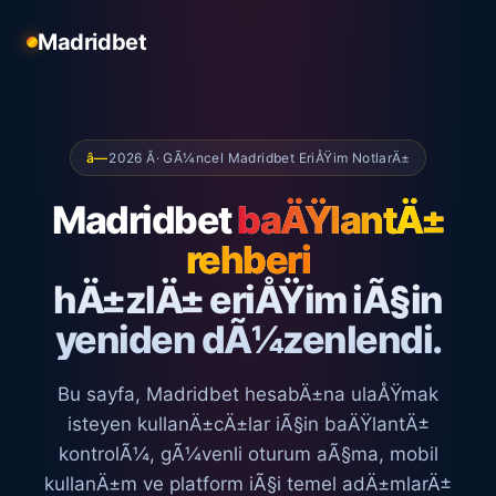
Madridbet
â—
2026 Â· GÃ¼ncel Madridbet EriÅŸim NotlarÄ±
Madridbet
baÄŸlantÄ±
rehberi
hÄ±zlÄ± eriÅŸim iÃ§in
yeniden dÃ¼zenlendi.
Bu sayfa, Madridbet hesabÄ±na ulaÅŸmak
isteyen kullanÄ±cÄ±lar iÃ§in baÄŸlantÄ±
kontrolÃ¼, gÃ¼venli oturum aÃ§ma, mobil
kullanÄ±m ve platform iÃ§i temel adÄ±mlarÄ±