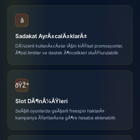
â­
Sadakat AyrÄ±calÄ±klarÄ±
DÃ¼zenli kullanÄ±cÄ±lar iÃ§in kiÅŸisel promosyonlar,
Ã¶zel limitler ve destek Ã¶ncelikleri oluÅŸturulabilir.
ðŸŽ°
Slot DÃ¶nÃ¼ÅŸleri
SeÃ§ili oyunlarda geÃ§erli freespin haklarÄ±
kampanya ÅŸartlarÄ±na gÃ¶re hesaba eklenebilir.