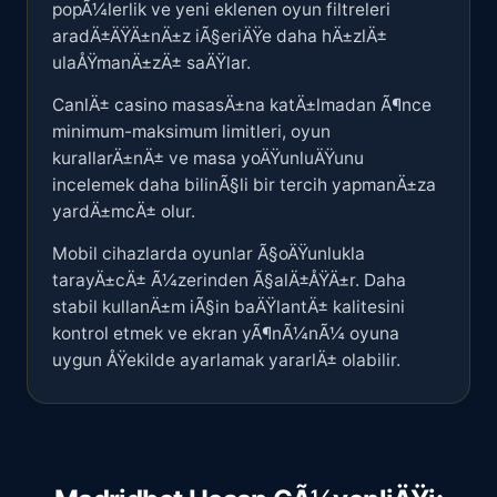
popÃ¼lerlik ve yeni eklenen oyun filtreleri
aradÄ±ÄŸÄ±nÄ±z iÃ§eriÄŸe daha hÄ±zlÄ±
ulaÅŸmanÄ±zÄ± saÄŸlar.
CanlÄ± casino masasÄ±na katÄ±lmadan Ã¶nce
minimum-maksimum limitleri, oyun
kurallarÄ±nÄ± ve masa yoÄŸunluÄŸunu
incelemek daha bilinÃ§li bir tercih yapmanÄ±za
yardÄ±mcÄ± olur.
Mobil cihazlarda oyunlar Ã§oÄŸunlukla
tarayÄ±cÄ± Ã¼zerinden Ã§alÄ±ÅŸÄ±r. Daha
stabil kullanÄ±m iÃ§in baÄŸlantÄ± kalitesini
kontrol etmek ve ekran yÃ¶nÃ¼nÃ¼ oyuna
uygun ÅŸekilde ayarlamak yararlÄ± olabilir.