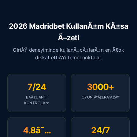
2026 Madridbet KullanÄ±m KÄ±sa
Ã–zeti
GiriÅŸ deneyiminde kullanÄ±cÄ±larÄ±n en Ã§ok
dikkat ettiÄŸi temel noktalar.
7/24
3000+
BAÄžLANTI
OYUN Ä°Ã‡ERÄ°ÄžÄ°
KONTROLÃœ
4.8â˜…
24/7