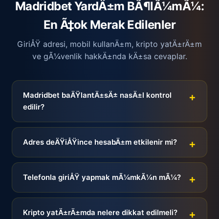
Madridbet YardÄ±m BÃ¶lÃ¼mÃ¼:
En Ã‡ok Merak Edilenler
GiriÅŸ adresi, mobil kullanÄ±m, kripto yatÄ±rÄ±m
ve gÃ¼venlik hakkÄ±nda kÄ±sa cevaplar.
Madridbet baÄŸlantÄ±sÄ± nasÄ±l kontrol
edilir?
Adres deÄŸiÅŸince hesabÄ±m etkilenir mi?
Telefonla giriÅŸ yapmak mÃ¼mkÃ¼n mÃ¼?
Kripto yatÄ±rÄ±mda nelere dikkat edilmeli?