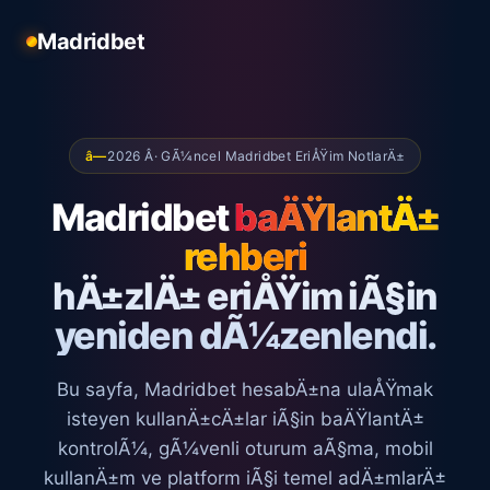
Madridbet
â—
2026 Â· GÃ¼ncel Madridbet EriÅŸim NotlarÄ±
Madridbet
baÄŸlantÄ±
rehberi
hÄ±zlÄ± eriÅŸim iÃ§in
yeniden dÃ¼zenlendi.
Bu sayfa, Madridbet hesabÄ±na ulaÅŸmak
isteyen kullanÄ±cÄ±lar iÃ§in baÄŸlantÄ±
kontrolÃ¼, gÃ¼venli oturum aÃ§ma, mobil
kullanÄ±m ve platform iÃ§i temel adÄ±mlarÄ±