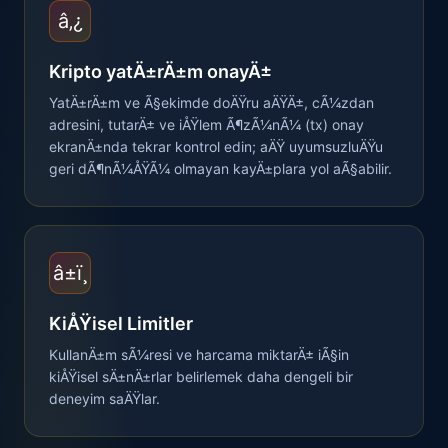
â‚¿
Kripto yatÄ±rÄ±m onayÄ±
YatÄ±rÄ±m ve Ã§ekimde doÄŸru aÄŸÄ±, cÃ¼zdan
adresini, tutarÄ± ve iÅŸlem Ã¶zÃ¼nÃ¼ (tx) onay
ekranÄ±nda tekrar kontrol edin; aÄŸ uyumsuzluÄŸu
geri dÃ¶nÃ¼ÅŸÃ¼ olmayan kayÄ±plara yol aÃ§abilir.
â±ï¸
KiÅŸisel Limitler
KullanÄ±m sÃ¼resi ve harcama miktarÄ± iÃ§in
kiÅŸisel sÄ±nÄ±rlar belirlemek daha dengeli bir
deneyim saÄŸlar.