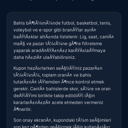
Bahis bÃ¶lÃ¼mÃ¼nde futbol, basketbol, tenis,
voleybol ve e-spor gibi branÅŸlar ayrÄ±
baÅŸlÄ±klar altÄ±nda listelenir. Lig, saat, canlÄ±
maÃ§ ve pazar tÃ¼rÃ¼ne gÃ¶re filtreleme
yaparak aradÄ±ÄŸÄ±nÄ±z karÅŸÄ±laÅŸmaya
daha hÄ±zlÄ± ulaÅŸabilirsiniz.
Kupon hazÄ±rlarken seÃ§tiÄŸiniz pazarÄ±n
tÃ¼rÃ¼nÃ¼, toplam oranÄ± ve bahis
tutarÄ±nÄ± iÅŸlemden Ã¶nce kontrol etmek
gerekir. CanlÄ± bahislerde skor, sÃ¼re ve oran
deÄŸiÅŸimi birlikte takip edildiÄŸi iÃ§in
kararlarÄ±nÄ±zÄ± acele etmeden vermeniz
Ã¶nerilir.
Son onay ekranÄ±, kupondaki tÃ¼m seÃ§imleri
son kez gÃ¶zden geÃ§irmek iÃ§in kullanÄ±lÄ±r.