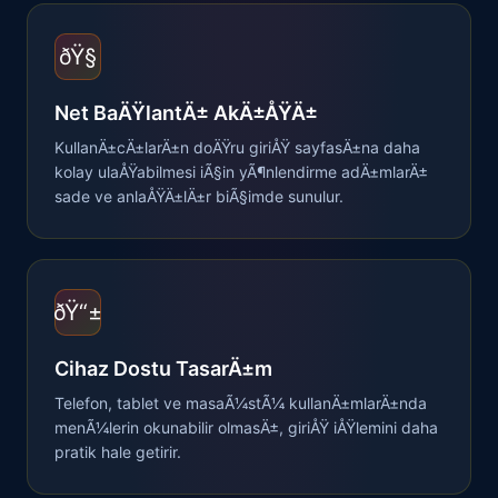
ðŸ§­
Net BaÄŸlantÄ± AkÄ±ÅŸÄ±
KullanÄ±cÄ±larÄ±n doÄŸru giriÅŸ sayfasÄ±na daha
kolay ulaÅŸabilmesi iÃ§in yÃ¶nlendirme adÄ±mlarÄ±
sade ve anlaÅŸÄ±lÄ±r biÃ§imde sunulur.
ðŸ“±
Cihaz Dostu TasarÄ±m
Telefon, tablet ve masaÃ¼stÃ¼ kullanÄ±mlarÄ±nda
menÃ¼lerin okunabilir olmasÄ±, giriÅŸ iÅŸlemini daha
pratik hale getirir.