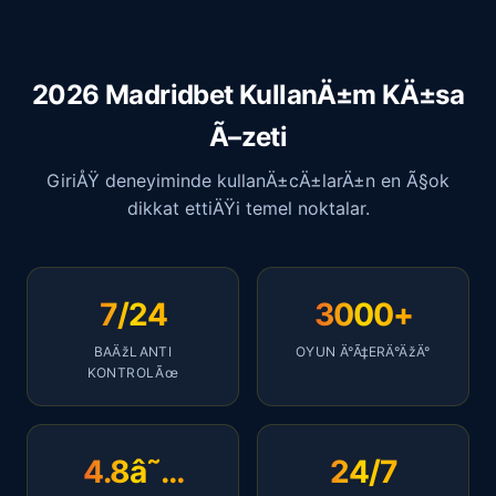
2026 Madridbet KullanÄ±m KÄ±sa
Ã–zeti
GiriÅŸ deneyiminde kullanÄ±cÄ±larÄ±n en Ã§ok
dikkat ettiÄŸi temel noktalar.
7/24
3000+
BAÄžLANTI
OYUN Ä°Ã‡ERÄ°ÄžÄ°
KONTROLÃœ
4.8â˜…
24/7