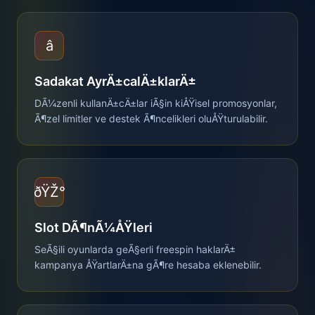
â­
Sadakat AyrÄ±calÄ±klarÄ±
DÃ¼zenli kullanÄ±cÄ±lar iÃ§in kiÅŸisel promosyonlar,
Ã¶zel limitler ve destek Ã¶ncelikleri oluÅŸturulabilir.
ðŸŽ°
Slot DÃ¶nÃ¼ÅŸleri
SeÃ§ili oyunlarda geÃ§erli freespin haklarÄ±
kampanya ÅŸartlarÄ±na gÃ¶re hesaba eklenebilir.