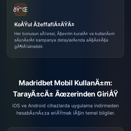
ðŸ“Œ
KoÅŸul ÅžeffaflÄ±ÄŸÄ±
Her bonusun sÃ¼resi, Ã§evrim kuralÄ± ve kullanÄ±m
sÄ±nÄ±rÄ± kampanya detaylarÄ±nda aÃ§Ä±kÃ§a
gÃ¶rÃ¼lmelidir.
Madridbet Mobil KullanÄ±m:
TarayÄ±cÄ± Ãœzerinden GiriÅŸ
iOS ve Android cihazlarda uygulama indirmeden
hesabÄ±nÄ±za eriÅŸmek iÃ§in temel bilgiler.