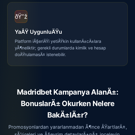
ðŸ”ž
YaÅŸ UygunluÄŸu
Platform iÃ§eriÄŸi yetiÅŸkin kullanÄ±cÄ±lara
yÃ¶neliktir; gerekli durumlarda kimlik ve hesap
doÄŸrulamasÄ± istenebilir.
Madridbet Kampanya AlanÄ±:
BonuslarÄ± Okurken Nelere
BakÄ±lÄ±r?
Promosyonlardan yararlanmadan Ã¶nce ÅŸartlarÄ±,
sÃ¼releri ve Ã§evrim detaylarÄ±nÄ± inceleyin.