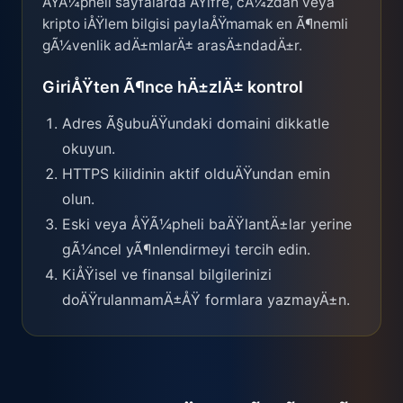
ÅŸÃ¼pheli sayfalarda ÅŸifre, cÃ¼zdan veya
kripto iÅŸlem bilgisi paylaÅŸmamak en Ã¶nemli
gÃ¼venlik adÄ±mlarÄ± arasÄ±ndadÄ±r.
GiriÅŸten Ã¶nce hÄ±zlÄ± kontrol
Adres Ã§ubuÄŸundaki domaini dikkatle
okuyun.
HTTPS kilidinin aktif olduÄŸundan emin
olun.
Eski veya ÅŸÃ¼pheli baÄŸlantÄ±lar yerine
gÃ¼ncel yÃ¶nlendirmeyi tercih edin.
KiÅŸisel ve finansal bilgilerinizi
doÄŸrulanmamÄ±ÅŸ formlara yazmayÄ±n.