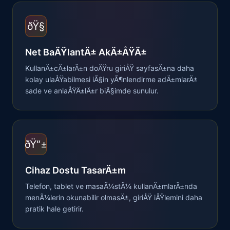
ðŸ§­
Net BaÄŸlantÄ± AkÄ±ÅŸÄ±
KullanÄ±cÄ±larÄ±n doÄŸru giriÅŸ sayfasÄ±na daha
kolay ulaÅŸabilmesi iÃ§in yÃ¶nlendirme adÄ±mlarÄ±
sade ve anlaÅŸÄ±lÄ±r biÃ§imde sunulur.
ðŸ“±
Cihaz Dostu TasarÄ±m
Telefon, tablet ve masaÃ¼stÃ¼ kullanÄ±mlarÄ±nda
menÃ¼lerin okunabilir olmasÄ±, giriÅŸ iÅŸlemini daha
pratik hale getirir.