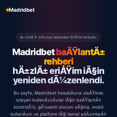
Madridbet
â—
2026 Â· GÃ¼ncel Madridbet EriÅŸim NotlarÄ±
Madridbet
baÄŸlantÄ±
rehberi
hÄ±zlÄ± eriÅŸim iÃ§in
yeniden dÃ¼zenlendi.
Bu sayfa, Madridbet hesabÄ±na ulaÅŸmak
isteyen kullanÄ±cÄ±lar iÃ§in baÄŸlantÄ±
kontrolÃ¼, gÃ¼venli oturum aÃ§ma, mobil
kullanÄ±m ve platform iÃ§i temel adÄ±mlarÄ±