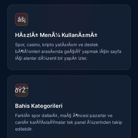
âš¡
HÄ±zlÄ± MenÃ¼ KullanÄ±mÄ±
Spor, casino, kripto yatÄ±rÄ±m ve destek
bÃ¶lÃ¼mleri arasÄ±nda geÃ§iÅŸ yapmak iÃ§in sayfa
iÃ§i alanlar dÃ¼zenli bir yapÄ± izler.
ðŸŽ¯
Bahis Kategorileri
FarklÄ± spor dallarÄ±, maÃ§ Ã¶ncesi pazarlar ve
canlÄ± karÅŸÄ±laÅŸmalar tek panel Ã¼zerinden takip
edilebilir.