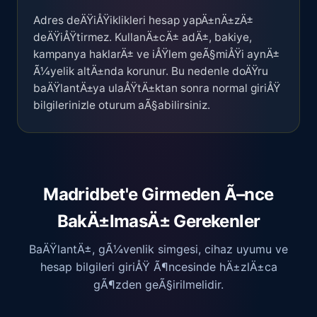
Adres deÄŸiÅŸiklikleri hesap yapÄ±nÄ±zÄ±
deÄŸiÅŸtirmez. KullanÄ±cÄ± adÄ±, bakiye,
kampanya haklarÄ± ve iÅŸlem geÃ§miÅŸi aynÄ±
Ã¼yelik altÄ±nda korunur. Bu nedenle doÄŸru
baÄŸlantÄ±ya ulaÅŸtÄ±ktan sonra normal giriÅŸ
bilgilerinizle oturum aÃ§abilirsiniz.
Madridbet'e Girmeden Ã–nce
BakÄ±lmasÄ± Gerekenler
BaÄŸlantÄ±, gÃ¼venlik simgesi, cihaz uyumu ve
hesap bilgileri giriÅŸ Ã¶ncesinde hÄ±zlÄ±ca
gÃ¶zden geÃ§irilmelidir.