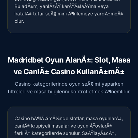
Bu adÄ±m, yanlÄ±ÅŸ karÅŸÄ±laÅŸma veya
hatalÄ± tutar seÃ§imini Ã¶nlemeye yardÄ±mcÄ±
olur.
Madridbet Oyun AlanÄ±: Slot, Masa
ve CanlÄ± Casino KullanÄ±mÄ±
Casino kategorilerinde oyun seÃ§imi yaparken
filtreleri ve masa bilgilerini kontrol etmek Ã¶nemlidir.
Casino bÃ¶lÃ¼mÃ¼nde slotlar, masa oyunlarÄ±,
canlÄ± krupiyeli masalar ve oyun ÅŸovlarÄ±
farklÄ± kategorilerde sunulur. SaÄŸlayÄ±cÄ±,