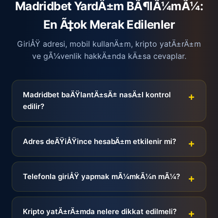
Madridbet YardÄ±m BÃ¶lÃ¼mÃ¼:
En Ã‡ok Merak Edilenler
GiriÅŸ adresi, mobil kullanÄ±m, kripto yatÄ±rÄ±m
ve gÃ¼venlik hakkÄ±nda kÄ±sa cevaplar.
Madridbet baÄŸlantÄ±sÄ± nasÄ±l kontrol
edilir?
Adres deÄŸiÅŸince hesabÄ±m etkilenir mi?
Telefonla giriÅŸ yapmak mÃ¼mkÃ¼n mÃ¼?
Kripto yatÄ±rÄ±mda nelere dikkat edilmeli?