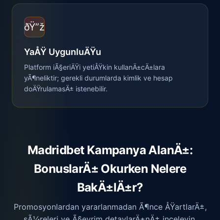
ðŸ”ž
YaÅŸ UygunluÄŸu
Platform iÃ§eriÄŸi yetiÅŸkin kullanÄ±cÄ±lara
yÃ¶neliktir; gerekli durumlarda kimlik ve hesap
doÄŸrulamasÄ± istenebilir.
Madridbet Kampanya AlanÄ±:
BonuslarÄ± Okurken Nelere
BakÄ±lÄ±r?
Promosyonlardan yararlanmadan Ã¶nce ÅŸartlarÄ±,
sÃ¼releri ve Ã§evrim detaylarÄ±nÄ± inceleyin.