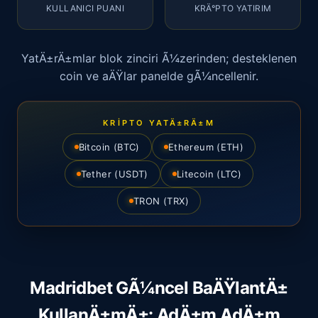
KULLANICI PUANI
KRÄ°PTO YATIRIM
YatÄ±rÄ±mlar blok zinciri Ã¼zerinden; desteklenen
coin ve aÄŸlar panelde gÃ¼ncellenir.
KRIPTO YATÄ±RÄ±M
Bitcoin (BTC)
Ethereum (ETH)
Tether (USDT)
Litecoin (LTC)
TRON (TRX)
Madridbet GÃ¼ncel BaÄŸlantÄ±
KullanÄ±mÄ±: AdÄ±m AdÄ±m