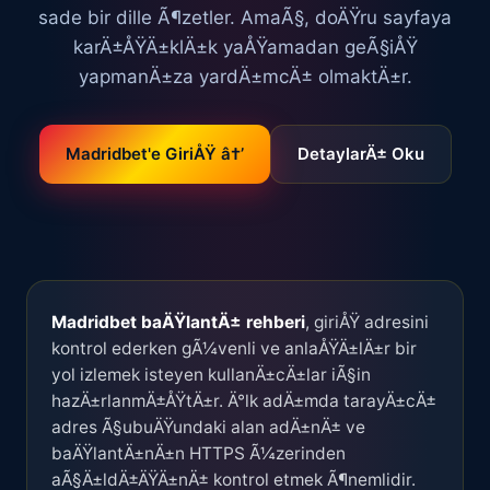
sade bir dille Ã¶zetler. AmaÃ§, doÄŸru sayfaya
karÄ±ÅŸÄ±klÄ±k yaÅŸamadan geÃ§iÅŸ
yapmanÄ±za yardÄ±mcÄ± olmaktÄ±r.
Madridbet'e GiriÅŸ â†’
DetaylarÄ± Oku
Madridbet baÄŸlantÄ± rehberi
, giriÅŸ adresini
kontrol ederken gÃ¼venli ve anlaÅŸÄ±lÄ±r bir
yol izlemek isteyen kullanÄ±cÄ±lar iÃ§in
hazÄ±rlanmÄ±ÅŸtÄ±r. Ä°lk adÄ±mda tarayÄ±cÄ±
adres Ã§ubuÄŸundaki alan adÄ±nÄ± ve
baÄŸlantÄ±nÄ±n HTTPS Ã¼zerinden
aÃ§Ä±ldÄ±ÄŸÄ±nÄ± kontrol etmek Ã¶nemlidir.