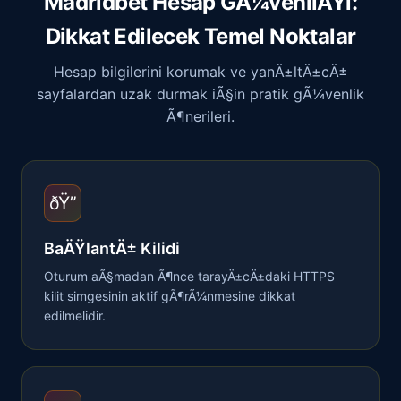
Madridbet Hesap GÃ¼venliÄŸi:
Dikkat Edilecek Temel Noktalar
Hesap bilgilerini korumak ve yanÄ±ltÄ±cÄ±
sayfalardan uzak durmak iÃ§in pratik gÃ¼venlik
Ã¶nerileri.
ðŸ”
BaÄŸlantÄ± Kilidi
Oturum aÃ§madan Ã¶nce tarayÄ±cÄ±daki HTTPS
kilit simgesinin aktif gÃ¶rÃ¼nmesine dikkat
edilmelidir.