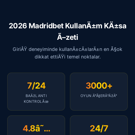
2026 Madridbet KullanÄ±m KÄ±sa
Ã–zeti
GiriÅŸ deneyiminde kullanÄ±cÄ±larÄ±n en Ã§ok
dikkat ettiÄŸi temel noktalar.
7/24
3000+
BAÄžLANTI
OYUN Ä°Ã‡ERÄ°ÄžÄ°
KONTROLÃœ
4.8â˜…
24/7