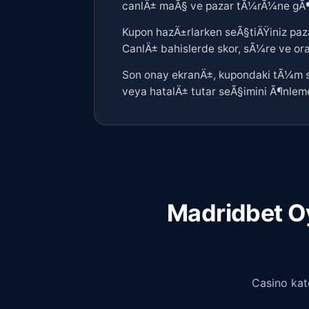
canlÄ± maÃ§ ve pazar tÃ¼rÃ¼ne gÃ¶r
Kupon hazÄ±rlarken seÃ§tiÄŸiniz pa
CanlÄ± bahislerde skor, sÃ¼re ve ora
Son onay ekranÄ±, kupondaki tÃ¼m s
veya hatalÄ± tutar seÃ§imini Ã¶nle
Madridbet O
Casino kate