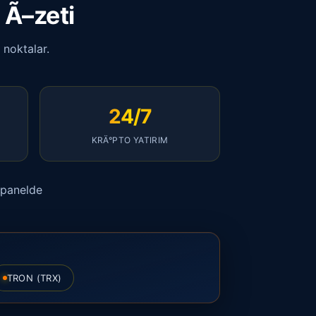
Ã–zeti
noktalar.
24/7
KRÄ°PTO YATIRIM
 panelde
TRON (TRX)