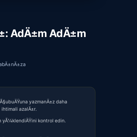
Ä±: AdÄ±m AdÄ±m
sabÄ±nÄ±za
Ä± Ã§ubuÄŸuna yazmanÄ±z daha
htimali azalÄ±r.
yÃ¼klendiÄŸini kontrol edin.