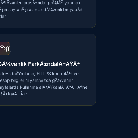
Ã¶lÃ¼mleri arasÄ±nda geÃ§iÅŸ yapmak
Ã§in sayfa iÃ§i alanlar dÃ¼zenli bir yapÄ±
zler.
Ÿ›¡ï¸
GÃ¼venlik FarkÄ±ndalÄ±ÄŸÄ±
dres doÄŸrulama, HTTPS kontrolÃ¼ ve
esap bilgilerini yalnÄ±zca gÃ¼venilir
ayfalarda kullanma alÄ±ÅŸkanlÄ±ÄŸÄ± Ã¶ne
§Ä±karÄ±lÄ±r.