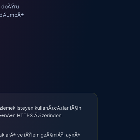
, doÄŸru
ardÄ±mcÄ±
izlemek isteyen kullanÄ±cÄ±lar iÃ§in
tÄ±nÄ±n HTTPS Ã¼zerinden
aklarÄ± ve iÅŸlem geÃ§miÅŸi aynÄ±