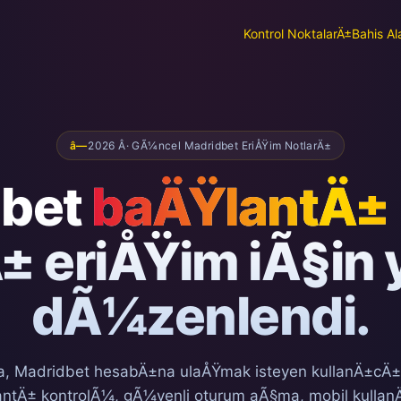
Kontrol NoktalarÄ±
Bahis A
â—
2026 Â· GÃ¼ncel Madridbet EriÅŸim NotlarÄ±
dbet
baÄŸlantÄ± 
± eriÅŸim iÃ§in 
dÃ¼zenlendi.
a, Madridbet hesabÄ±na ulaÅŸmak isteyen kullanÄ±cÄ±l
ntÄ± kontrolÃ¼, gÃ¼venli oturum aÃ§ma, mobil kulla