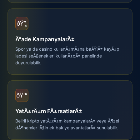
ðŸ”„
Ä°ade KampanyalarÄ±
Spor ya da casino kullanÄ±mÄ±na baÄŸlÄ± kayÄ±p
iadesi seÃ§enekleri kullanÄ±cÄ± panelinde
duyurulabilir.
ðŸ’°
YatÄ±rÄ±m FÄ±rsatlarÄ±
Belirli kripto yatÄ±rÄ±m kampanyalarÄ± veya Ã¶zel
dÃ¶nemler iÃ§in ek bakiye avantajlarÄ± sunulabilir.