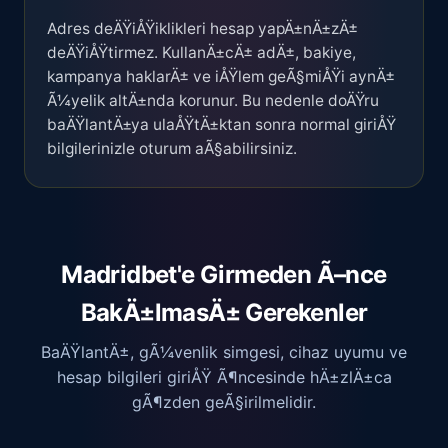
Adres deÄŸiÅŸiklikleri hesap yapÄ±nÄ±zÄ±
deÄŸiÅŸtirmez. KullanÄ±cÄ± adÄ±, bakiye,
kampanya haklarÄ± ve iÅŸlem geÃ§miÅŸi aynÄ±
Ã¼yelik altÄ±nda korunur. Bu nedenle doÄŸru
baÄŸlantÄ±ya ulaÅŸtÄ±ktan sonra normal giriÅŸ
bilgilerinizle oturum aÃ§abilirsiniz.
Madridbet'e Girmeden Ã–nce
BakÄ±lmasÄ± Gerekenler
BaÄŸlantÄ±, gÃ¼venlik simgesi, cihaz uyumu ve
hesap bilgileri giriÅŸ Ã¶ncesinde hÄ±zlÄ±ca
gÃ¶zden geÃ§irilmelidir.