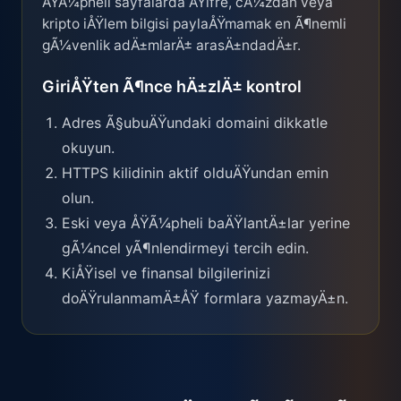
ÅŸÃ¼pheli sayfalarda ÅŸifre, cÃ¼zdan veya
kripto iÅŸlem bilgisi paylaÅŸmamak en Ã¶nemli
gÃ¼venlik adÄ±mlarÄ± arasÄ±ndadÄ±r.
GiriÅŸten Ã¶nce hÄ±zlÄ± kontrol
Adres Ã§ubuÄŸundaki domaini dikkatle
okuyun.
HTTPS kilidinin aktif olduÄŸundan emin
olun.
Eski veya ÅŸÃ¼pheli baÄŸlantÄ±lar yerine
gÃ¼ncel yÃ¶nlendirmeyi tercih edin.
KiÅŸisel ve finansal bilgilerinizi
doÄŸrulanmamÄ±ÅŸ formlara yazmayÄ±n.