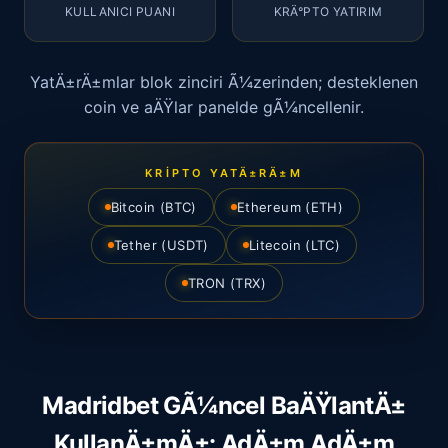
KULLANICI PUANI
KRÄ°PTO YATIRIM
YatÄ±rÄ±mlar blok zinciri Ã¼zerinden; desteklenen
coin ve aÄŸlar panelde gÃ¼ncellenir.
KRIPTO YATÄ±RÄ±M
Bitcoin (BTC)
Ethereum (ETH)
Tether (USDT)
Litecoin (LTC)
TRON (TRX)
Madridbet GÃ¼ncel BaÄŸlantÄ±
KullanÄ±mÄ±: AdÄ±m AdÄ±m