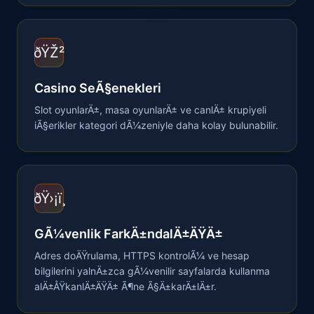
ðŸŽ²
Casino SeÃ§enekleri
Slot oyunlarÄ±, masa oyunlarÄ± ve canlÄ± krupiyeli
iÃ§erikler kategori dÃ¼zeniyle daha kolay bulunabilir.
ðŸ›¡ï¸
GÃ¼venlik FarkÄ±ndalÄ±ÄŸÄ±
Adres doÄŸrulama, HTTPS kontrolÃ¼ ve hesap
bilgilerini yalnÄ±zca gÃ¼venilir sayfalarda kullanma
alÄ±ÅŸkanlÄ±ÄŸÄ± Ã¶ne Ã§Ä±karÄ±lÄ±r.