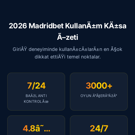
2026 Madridbet KullanÄ±m KÄ±sa
Ã–zeti
GiriÅŸ deneyiminde kullanÄ±cÄ±larÄ±n en Ã§ok
dikkat ettiÄŸi temel noktalar.
7/24
3000+
BAÄžLANTI
OYUN Ä°Ã‡ERÄ°ÄžÄ°
KONTROLÃœ
4.8â˜…
24/7