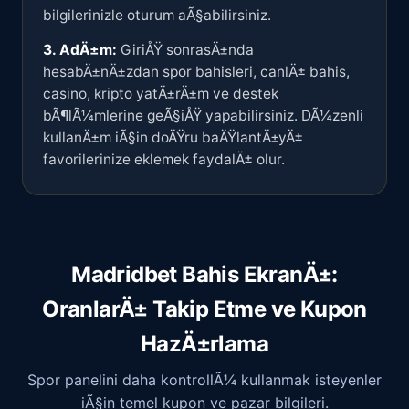
bilgilerinizle oturum aÃ§abilirsiniz.
3. AdÄ±m:
GiriÅŸ sonrasÄ±nda
hesabÄ±nÄ±zdan spor bahisleri, canlÄ± bahis,
casino, kripto yatÄ±rÄ±m ve destek
bÃ¶lÃ¼mlerine geÃ§iÅŸ yapabilirsiniz. DÃ¼zenli
kullanÄ±m iÃ§in doÄŸru baÄŸlantÄ±yÄ±
favorilerinize eklemek faydalÄ± olur.
Madridbet Bahis EkranÄ±:
OranlarÄ± Takip Etme ve Kupon
HazÄ±rlama
Spor panelini daha kontrollÃ¼ kullanmak isteyenler
iÃ§in temel kupon ve pazar bilgileri.