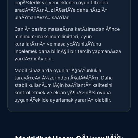
popÃ¼lerlik ve yeni eklenen oyun filtreleri
aradÄ±ÄŸÄ±nÄ±z iÃ§eriÄŸe daha hÄ±zlÄ±
ulaÅŸmanÄ±zÄ± saÄŸlar.
CanlÄ± casino masasÄ±na katÄ±lmadan Ã¶nce
minimum-maksimum limitleri, oyun
kurallarÄ±nÄ± ve masa yoÄŸunluÄŸunu
incelemek daha bilinÃ§li bir tercih yapmanÄ±za
yardÄ±mcÄ± olur.
Mobil cihazlarda oyunlar Ã§oÄŸunlukla
tarayÄ±cÄ± Ã¼zerinden Ã§alÄ±ÅŸÄ±r. Daha
stabil kullanÄ±m iÃ§in baÄŸlantÄ± kalitesini
kontrol etmek ve ekran yÃ¶nÃ¼nÃ¼ oyuna
uygun ÅŸekilde ayarlamak yararlÄ± olabilir.