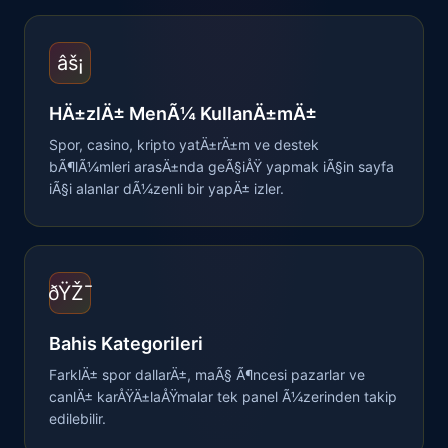
âš¡
HÄ±zlÄ± MenÃ¼ KullanÄ±mÄ±
Spor, casino, kripto yatÄ±rÄ±m ve destek
bÃ¶lÃ¼mleri arasÄ±nda geÃ§iÅŸ yapmak iÃ§in sayfa
iÃ§i alanlar dÃ¼zenli bir yapÄ± izler.
ðŸŽ¯
Bahis Kategorileri
FarklÄ± spor dallarÄ±, maÃ§ Ã¶ncesi pazarlar ve
canlÄ± karÅŸÄ±laÅŸmalar tek panel Ã¼zerinden takip
edilebilir.