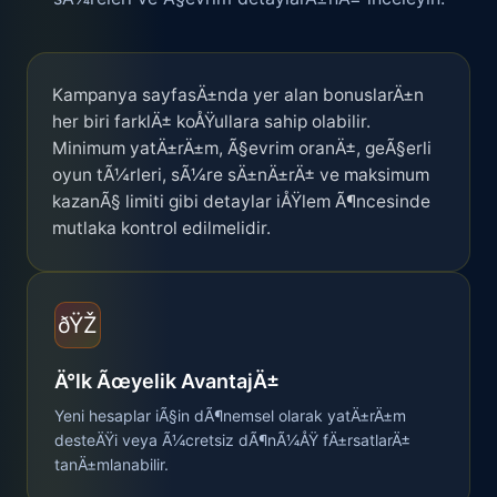
Kampanya sayfasÄ±nda yer alan bonuslarÄ±n
her biri farklÄ± koÅŸullara sahip olabilir.
Minimum yatÄ±rÄ±m, Ã§evrim oranÄ±, geÃ§erli
oyun tÃ¼rleri, sÃ¼re sÄ±nÄ±rÄ± ve maksimum
kazanÃ§ limiti gibi detaylar iÅŸlem Ã¶ncesinde
mutlaka kontrol edilmelidir.
ðŸŽ
Ä°lk Ãœyelik AvantajÄ±
Yeni hesaplar iÃ§in dÃ¶nemsel olarak yatÄ±rÄ±m
desteÄŸi veya Ã¼cretsiz dÃ¶nÃ¼ÅŸ fÄ±rsatlarÄ±
tanÄ±mlanabilir.