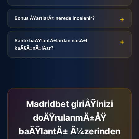
Bonus ÅŸartlarÄ± nerede incelenir?
Sahte baÄŸlantÄ±lardan nasÄ±l
kaÃ§Ä±nÄ±lÄ±r?
Madridbet giriÅŸinizi
doÄŸrulanmÄ±ÅŸ
baÄŸlantÄ± Ã¼zerinden