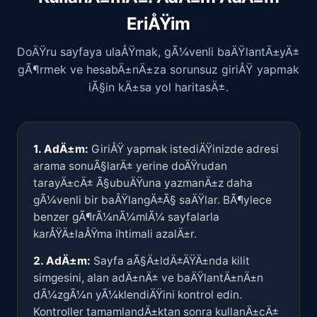
EriÅŸim
DoÄŸru sayfaya ulaÅŸmak, gÃ¼venli baÄŸlantÄ±yÄ±
gÃ¶rmek ve hesabÄ±nÄ±za sorunsuz giriÅŸ yapmak
iÃ§in kÄ±sa yol haritasÄ±.
1. AdÄ±m:
GiriÅŸ yapmak istediÄŸinizde adresi
arama sonuÃ§larÄ± yerine doÄŸrudan
tarayÄ±cÄ± Ã§ubuÄŸuna yazmanÄ±z daha
gÃ¼venli bir baÅŸlangÄ±Ã§ saÄŸlar. BÃ¶ylece
benzer gÃ¶rÃ¼nÃ¼mlÃ¼ sayfalarla
karÅŸÄ±laÅŸma ihtimali azalÄ±r.
2. AdÄ±m:
Sayfa aÃ§Ä±ldÄ±ÄŸÄ±nda kilit
simgesini, alan adÄ±nÄ± ve baÄŸlantÄ±nÄ±n
dÃ¼zgÃ¼n yÃ¼klendiÄŸini kontrol edin.
Kontroller tamamlandÄ±ktan sonra kullanÄ±cÄ±