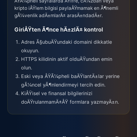
ÅŸÃ¼pheli sayfalarda ÅŸifre, cÃ¼zdan veya
kripto iÅŸlem bilgisi paylaÅŸmamak en Ã¶nemli
gÃ¼venlik adÄ±mlarÄ± arasÄ±ndadÄ±r.
GiriÅŸten Ã¶nce hÄ±zlÄ± kontrol
Adres Ã§ubuÄŸundaki domaini dikkatle
okuyun.
HTTPS kilidinin aktif olduÄŸundan emin
olun.
Eski veya ÅŸÃ¼pheli baÄŸlantÄ±lar yerine
gÃ¼ncel yÃ¶nlendirmeyi tercih edin.
KiÅŸisel ve finansal bilgilerinizi
doÄŸrulanmamÄ±ÅŸ formlara yazmayÄ±n.