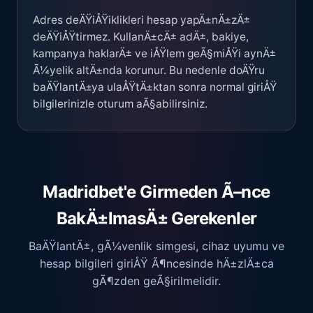
Adres deÄŸiÅŸiklikleri hesap yapÄ±nÄ±zÄ±
deÄŸiÅŸtirmez. KullanÄ±cÄ± adÄ±, bakiye,
kampanya haklarÄ± ve iÅŸlem geÃ§miÅŸi aynÄ±
Ã¼yelik altÄ±nda korunur. Bu nedenle doÄŸru
baÄŸlantÄ±ya ulaÅŸtÄ±ktan sonra normal giriÅŸ
bilgilerinizle oturum aÃ§abilirsiniz.
Madridbet'e Girmeden Ã–nce
BakÄ±lmasÄ± Gerekenler
BaÄŸlantÄ±, gÃ¼venlik simgesi, cihaz uyumu ve
hesap bilgileri giriÅŸ Ã¶ncesinde hÄ±zlÄ±ca
gÃ¶zden geÃ§irilmelidir.