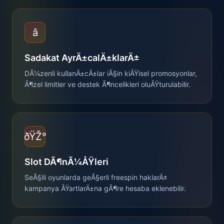
â­
Sadakat AyrÄ±calÄ±klarÄ±
DÃ¼zenli kullanÄ±cÄ±lar iÃ§in kiÅŸisel promosyonlar,
Ã¶zel limitler ve destek Ã¶ncelikleri oluÅŸturulabilir.
ðŸŽ°
Slot DÃ¶nÃ¼ÅŸleri
SeÃ§ili oyunlarda geÃ§erli freespin haklarÄ±
kampanya ÅŸartlarÄ±na gÃ¶re hesaba eklenebilir.