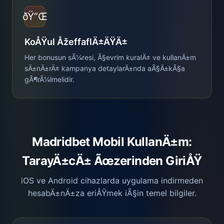
ðŸ“Œ
KoÅŸul ÅžeffaflÄ±ÄŸÄ±
Her bonusun sÃ¼resi, Ã§evrim kuralÄ± ve kullanÄ±m
sÄ±nÄ±rÄ± kampanya detaylarÄ±nda aÃ§Ä±kÃ§a
gÃ¶rÃ¼lmelidir.
Madridbet Mobil KullanÄ±m:
TarayÄ±cÄ± Ãœzerinden GiriÅŸ
iOS ve Android cihazlarda uygulama indirmeden
hesabÄ±nÄ±za eriÅŸmek iÃ§in temel bilgiler.