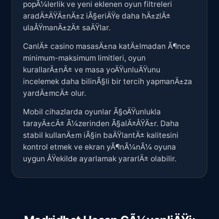
popÃ¼lerlik ve yeni eklenen oyun filtreleri
aradÄ±ÄŸÄ±nÄ±z iÃ§eriÄŸe daha hÄ±zlÄ±
ulaÅŸmanÄ±zÄ± saÄŸlar.
CanlÄ± casino masasÄ±na katÄ±lmadan Ã¶nce
minimum-maksimum limitleri, oyun
kurallarÄ±nÄ± ve masa yoÄŸunluÄŸunu
incelemek daha bilinÃ§li bir tercih yapmanÄ±za
yardÄ±mcÄ± olur.
Mobil cihazlarda oyunlar Ã§oÄŸunlukla
tarayÄ±cÄ± Ã¼zerinden Ã§alÄ±ÅŸÄ±r. Daha
stabil kullanÄ±m iÃ§in baÄŸlantÄ± kalitesini
kontrol etmek ve ekran yÃ¶nÃ¼nÃ¼ oyuna
uygun ÅŸekilde ayarlamak yararlÄ± olabilir.