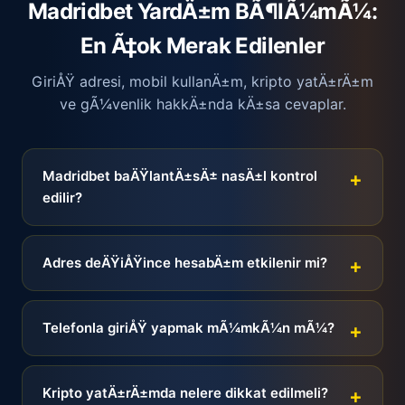
Madridbet YardÄ±m BÃ¶lÃ¼mÃ¼:
En Ã‡ok Merak Edilenler
GiriÅŸ adresi, mobil kullanÄ±m, kripto yatÄ±rÄ±m
ve gÃ¼venlik hakkÄ±nda kÄ±sa cevaplar.
Madridbet baÄŸlantÄ±sÄ± nasÄ±l kontrol
edilir?
Adres deÄŸiÅŸince hesabÄ±m etkilenir mi?
Telefonla giriÅŸ yapmak mÃ¼mkÃ¼n mÃ¼?
Kripto yatÄ±rÄ±mda nelere dikkat edilmeli?