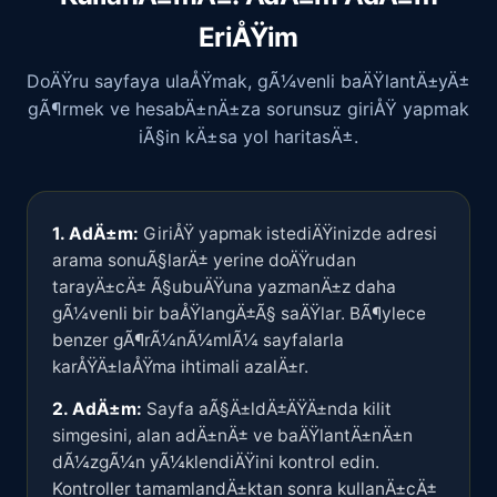
EriÅŸim
DoÄŸru sayfaya ulaÅŸmak, gÃ¼venli baÄŸlantÄ±yÄ±
gÃ¶rmek ve hesabÄ±nÄ±za sorunsuz giriÅŸ yapmak
iÃ§in kÄ±sa yol haritasÄ±.
1. AdÄ±m:
GiriÅŸ yapmak istediÄŸinizde adresi
arama sonuÃ§larÄ± yerine doÄŸrudan
tarayÄ±cÄ± Ã§ubuÄŸuna yazmanÄ±z daha
gÃ¼venli bir baÅŸlangÄ±Ã§ saÄŸlar. BÃ¶ylece
benzer gÃ¶rÃ¼nÃ¼mlÃ¼ sayfalarla
karÅŸÄ±laÅŸma ihtimali azalÄ±r.
2. AdÄ±m:
Sayfa aÃ§Ä±ldÄ±ÄŸÄ±nda kilit
simgesini, alan adÄ±nÄ± ve baÄŸlantÄ±nÄ±n
dÃ¼zgÃ¼n yÃ¼klendiÄŸini kontrol edin.
Kontroller tamamlandÄ±ktan sonra kullanÄ±cÄ±