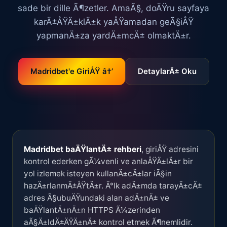
sade bir dille Ã¶zetler. AmaÃ§, doÄŸru sayfaya
karÄ±ÅŸÄ±klÄ±k yaÅŸamadan geÃ§iÅŸ
yapmanÄ±za yardÄ±mcÄ± olmaktÄ±r.
Madridbet'e GiriÅŸ â†’
DetaylarÄ± Oku
Madridbet baÄŸlantÄ± rehberi
, giriÅŸ adresini
kontrol ederken gÃ¼venli ve anlaÅŸÄ±lÄ±r bir
yol izlemek isteyen kullanÄ±cÄ±lar iÃ§in
hazÄ±rlanmÄ±ÅŸtÄ±r. Ä°lk adÄ±mda tarayÄ±cÄ±
adres Ã§ubuÄŸundaki alan adÄ±nÄ± ve
baÄŸlantÄ±nÄ±n HTTPS Ã¼zerinden
aÃ§Ä±ldÄ±ÄŸÄ±nÄ± kontrol etmek Ã¶nemlidir.