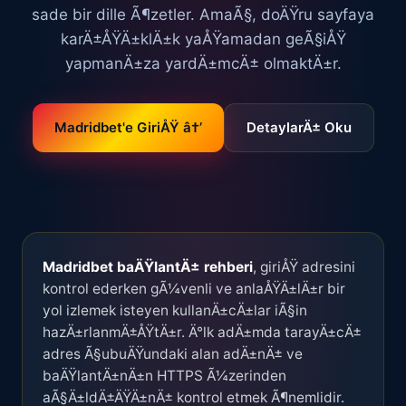
sade bir dille Ã¶zetler. AmaÃ§, doÄŸru sayfaya
karÄ±ÅŸÄ±klÄ±k yaÅŸamadan geÃ§iÅŸ
yapmanÄ±za yardÄ±mcÄ± olmaktÄ±r.
Madridbet'e GiriÅŸ â†’
DetaylarÄ± Oku
Madridbet baÄŸlantÄ± rehberi
, giriÅŸ adresini
kontrol ederken gÃ¼venli ve anlaÅŸÄ±lÄ±r bir
yol izlemek isteyen kullanÄ±cÄ±lar iÃ§in
hazÄ±rlanmÄ±ÅŸtÄ±r. Ä°lk adÄ±mda tarayÄ±cÄ±
adres Ã§ubuÄŸundaki alan adÄ±nÄ± ve
baÄŸlantÄ±nÄ±n HTTPS Ã¼zerinden
aÃ§Ä±ldÄ±ÄŸÄ±nÄ± kontrol etmek Ã¶nemlidir.