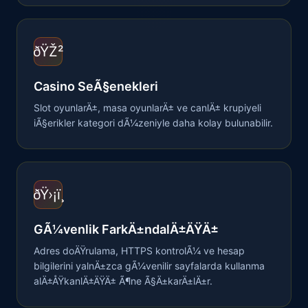
ðŸŽ²
Casino SeÃ§enekleri
Slot oyunlarÄ±, masa oyunlarÄ± ve canlÄ± krupiyeli
iÃ§erikler kategori dÃ¼zeniyle daha kolay bulunabilir.
ðŸ›¡ï¸
GÃ¼venlik FarkÄ±ndalÄ±ÄŸÄ±
Adres doÄŸrulama, HTTPS kontrolÃ¼ ve hesap
bilgilerini yalnÄ±zca gÃ¼venilir sayfalarda kullanma
alÄ±ÅŸkanlÄ±ÄŸÄ± Ã¶ne Ã§Ä±karÄ±lÄ±r.