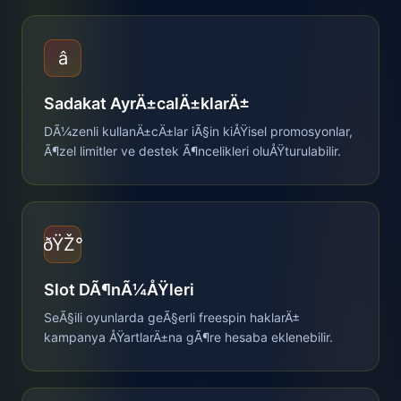
â­
Sadakat AyrÄ±calÄ±klarÄ±
DÃ¼zenli kullanÄ±cÄ±lar iÃ§in kiÅŸisel promosyonlar,
Ã¶zel limitler ve destek Ã¶ncelikleri oluÅŸturulabilir.
ðŸŽ°
Slot DÃ¶nÃ¼ÅŸleri
SeÃ§ili oyunlarda geÃ§erli freespin haklarÄ±
kampanya ÅŸartlarÄ±na gÃ¶re hesaba eklenebilir.