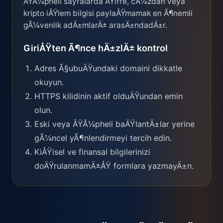
ÅŸÃ¼pheli sayfalarda ÅŸifre, cÃ¼zdan veya
kripto iÅŸlem bilgisi paylaÅŸmamak en Ã¶nemli
gÃ¼venlik adÄ±mlarÄ± arasÄ±ndadÄ±r.
GiriÅŸten Ã¶nce hÄ±zlÄ± kontrol
Adres Ã§ubuÄŸundaki domaini dikkatle
okuyun.
HTTPS kilidinin aktif olduÄŸundan emin
olun.
Eski veya ÅŸÃ¼pheli baÄŸlantÄ±lar yerine
gÃ¼ncel yÃ¶nlendirmeyi tercih edin.
KiÅŸisel ve finansal bilgilerinizi
doÄŸrulanmamÄ±ÅŸ formlara yazmayÄ±n.