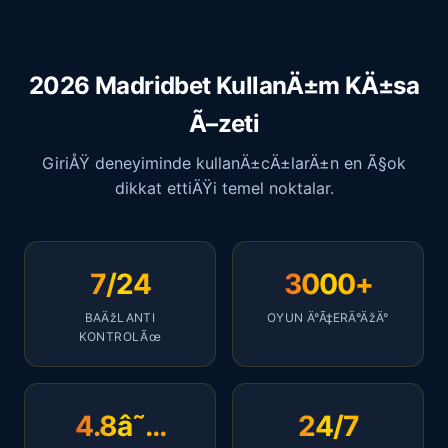
2026 Madridbet KullanÄ±m KÄ±sa
Ã–zeti
GiriÅŸ deneyiminde kullanÄ±cÄ±larÄ±n en Ã§ok
dikkat ettiÄŸi temel noktalar.
7/24
3000+
BAÄžLANTI
OYUN Ä°Ã‡ERÄ°ÄžÄ°
KONTROLÃœ
4.8â˜…
24/7