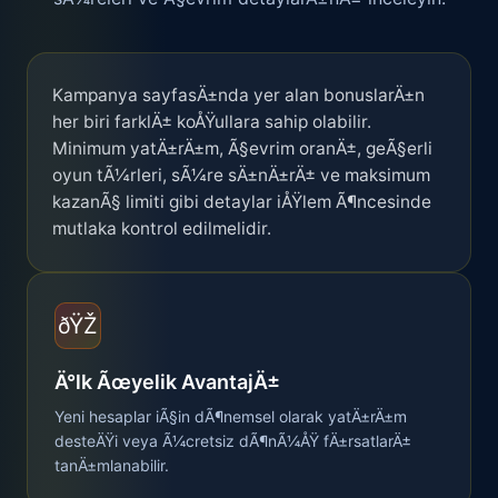
Kampanya sayfasÄ±nda yer alan bonuslarÄ±n
her biri farklÄ± koÅŸullara sahip olabilir.
Minimum yatÄ±rÄ±m, Ã§evrim oranÄ±, geÃ§erli
oyun tÃ¼rleri, sÃ¼re sÄ±nÄ±rÄ± ve maksimum
kazanÃ§ limiti gibi detaylar iÅŸlem Ã¶ncesinde
mutlaka kontrol edilmelidir.
ðŸŽ
Ä°lk Ãœyelik AvantajÄ±
Yeni hesaplar iÃ§in dÃ¶nemsel olarak yatÄ±rÄ±m
desteÄŸi veya Ã¼cretsiz dÃ¶nÃ¼ÅŸ fÄ±rsatlarÄ±
tanÄ±mlanabilir.