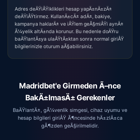
Adres deÄŸiÅŸiklikleri hesap yapÄ±nÄ±zÄ±
deÄŸiÅŸtirmez. KullanÄ±cÄ± adÄ±, bakiye,
kampanya haklarÄ± ve iÅŸlem geÃ§miÅŸi aynÄ±
Ã¼yelik altÄ±nda korunur. Bu nedenle doÄŸru
baÄŸlantÄ±ya ulaÅŸtÄ±ktan sonra normal giriÅŸ
bilgilerinizle oturum aÃ§abilirsiniz.
Madridbet'e Girmeden Ã–nce
BakÄ±lmasÄ± Gerekenler
BaÄŸlantÄ±, gÃ¼venlik simgesi, cihaz uyumu ve
hesap bilgileri giriÅŸ Ã¶ncesinde hÄ±zlÄ±ca
gÃ¶zden geÃ§irilmelidir.