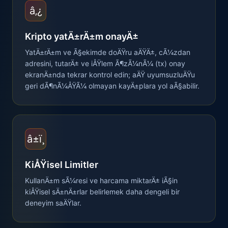
â‚¿
Kripto yatÄ±rÄ±m onayÄ±
YatÄ±rÄ±m ve Ã§ekimde doÄŸru aÄŸÄ±, cÃ¼zdan
adresini, tutarÄ± ve iÅŸlem Ã¶zÃ¼nÃ¼ (tx) onay
ekranÄ±nda tekrar kontrol edin; aÄŸ uyumsuzluÄŸu
geri dÃ¶nÃ¼ÅŸÃ¼ olmayan kayÄ±plara yol aÃ§abilir.
â±ï¸
KiÅŸisel Limitler
KullanÄ±m sÃ¼resi ve harcama miktarÄ± iÃ§in
kiÅŸisel sÄ±nÄ±rlar belirlemek daha dengeli bir
deneyim saÄŸlar.