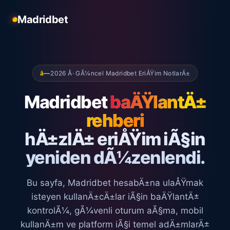
Madridbet
â—
2026 Â· GÃ¼ncel Madridbet EriÅŸim NotlarÄ±
Madridbet
baÄŸlantÄ±
rehberi
hÄ±zlÄ± eriÅŸim iÃ§in
yeniden dÃ¼zenlendi.
Bu sayfa, Madridbet hesabÄ±na ulaÅŸmak
isteyen kullanÄ±cÄ±lar iÃ§in baÄŸlantÄ±
kontrolÃ¼, gÃ¼venli oturum aÃ§ma, mobil
kullanÄ±m ve platform iÃ§i temel adÄ±mlarÄ±