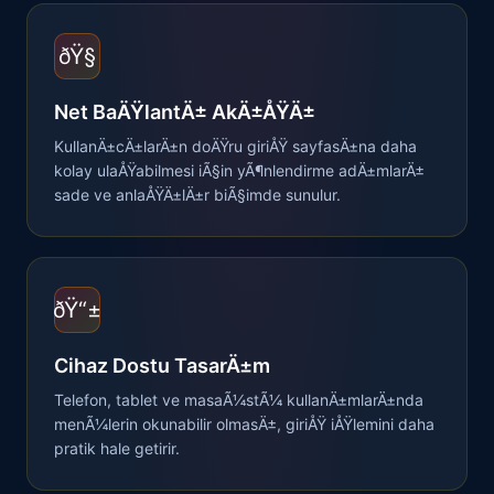
ðŸ§­
Net BaÄŸlantÄ± AkÄ±ÅŸÄ±
KullanÄ±cÄ±larÄ±n doÄŸru giriÅŸ sayfasÄ±na daha
kolay ulaÅŸabilmesi iÃ§in yÃ¶nlendirme adÄ±mlarÄ±
sade ve anlaÅŸÄ±lÄ±r biÃ§imde sunulur.
ðŸ“±
Cihaz Dostu TasarÄ±m
Telefon, tablet ve masaÃ¼stÃ¼ kullanÄ±mlarÄ±nda
menÃ¼lerin okunabilir olmasÄ±, giriÅŸ iÅŸlemini daha
pratik hale getirir.