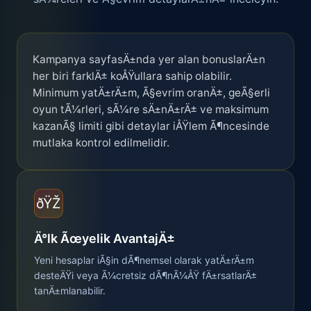
Kampanya sayfasÄ±nda yer alan bonuslarÄ±n
her biri farklÄ± koÅŸullara sahip olabilir.
Minimum yatÄ±rÄ±m, Ã§evrim oranÄ±, geÃ§erli
oyun tÃ¼rleri, sÃ¼re sÄ±nÄ±rÄ± ve maksimum
kazanÃ§ limiti gibi detaylar iÅŸlem Ã¶ncesinde
mutlaka kontrol edilmelidir.
ðŸŽ
Ä°lk Ãœyelik AvantajÄ±
Yeni hesaplar iÃ§in dÃ¶nemsel olarak yatÄ±rÄ±m
desteÄŸi veya Ã¼cretsiz dÃ¶nÃ¼ÅŸ fÄ±rsatlarÄ±
tanÄ±mlanabilir.