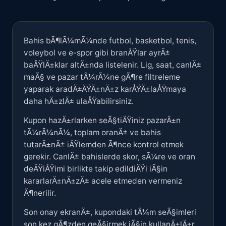
Bahis bÃ¶lÃ¼mÃ¼nde futbol, basketbol, tenis,
voleybol ve e-spor gibi branÅŸlar ayrÄ±
baÅŸlÄ±klar altÄ±nda listelenir. Lig, saat, canlÄ±
maÃ§ ve pazar tÃ¼rÃ¼ne gÃ¶re filtreleme
yaparak aradÄ±ÄŸÄ±nÄ±z karÅŸÄ±laÅŸmaya
daha hÄ±zlÄ± ulaÅŸabilirsiniz.
Kupon hazÄ±rlarken seÃ§tiÄŸiniz pazarÄ±n
tÃ¼rÃ¼nÃ¼, toplam oranÄ± ve bahis
tutarÄ±nÄ± iÅŸlemden Ã¶nce kontrol etmek
gerekir. CanlÄ± bahislerde skor, sÃ¼re ve oran
deÄŸiÅŸimi birlikte takip edildiÄŸi iÃ§in
kararlarÄ±nÄ±zÄ± acele etmeden vermeniz
Ã¶nerilir.
Son onay ekranÄ±, kupondaki tÃ¼m seÃ§imleri
son kez gÃ¶zden geÃ§irmek iÃ§in kullanÄ±lÄ±r.