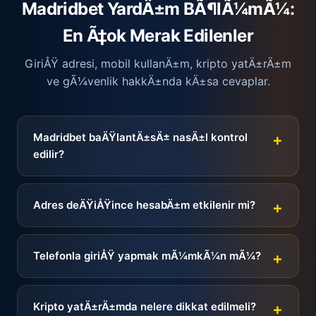
Madridbet YardÄ±m BÃ¶lÃ¼mÃ¼:
En Ã‡ok Merak Edilenler
GiriÅŸ adresi, mobil kullanÄ±m, kripto yatÄ±rÄ±m
ve gÃ¼venlik hakkÄ±nda kÄ±sa cevaplar.
Madridbet baÄŸlantÄ±sÄ± nasÄ±l kontrol
edilir?
Adres deÄŸiÅŸince hesabÄ±m etkilenir mi?
Telefonla giriÅŸ yapmak mÃ¼mkÃ¼n mÃ¼?
Kripto yatÄ±rÄ±mda nelere dikkat edilmeli?