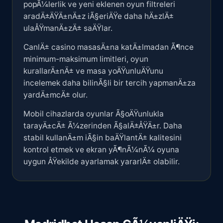
popÃ¼lerlik ve yeni eklenen oyun filtreleri
aradÄ±ÄŸÄ±nÄ±z iÃ§eriÄŸe daha hÄ±zlÄ±
ulaÅŸmanÄ±zÄ± saÄŸlar.
CanlÄ± casino masasÄ±na katÄ±lmadan Ã¶nce
minimum-maksimum limitleri, oyun
kurallarÄ±nÄ± ve masa yoÄŸunluÄŸunu
incelemek daha bilinÃ§li bir tercih yapmanÄ±za
yardÄ±mcÄ± olur.
Mobil cihazlarda oyunlar Ã§oÄŸunlukla
tarayÄ±cÄ± Ã¼zerinden Ã§alÄ±ÅŸÄ±r. Daha
stabil kullanÄ±m iÃ§in baÄŸlantÄ± kalitesini
kontrol etmek ve ekran yÃ¶nÃ¼nÃ¼ oyuna
uygun ÅŸekilde ayarlamak yararlÄ± olabilir.