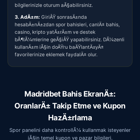
bilgilerinizle oturum aÃ§abilirsiniz.
3. AdÄ±m:
GiriÅŸ sonrasÄ±nda
hesabÄ±nÄ±zdan spor bahisleri, canlÄ± bahis,
casino, kripto yatÄ±rÄ±m ve destek
bÃ¶lÃ¼mlerine geÃ§iÅŸ yapabilirsiniz. DÃ¼zenli
kullanÄ±m iÃ§in doÄŸru baÄŸlantÄ±yÄ±
favorilerinize eklemek faydalÄ± olur.
Madridbet Bahis EkranÄ±:
OranlarÄ± Takip Etme ve Kupon
HazÄ±rlama
Spor panelini daha kontrollÃ¼ kullanmak isteyenler
iÃ§in temel kupon ve pazar bilgileri.