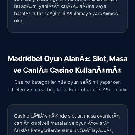
Bu adÄ±m, yanlÄ±ÅŸ karÅŸÄ±laÅŸma veya
hatalÄ± tutar seÃ§imini Ã¶nlemeye yardÄ±mcÄ±
olur.
Madridbet Oyun AlanÄ±: Slot, Masa
ve CanlÄ± Casino KullanÄ±mÄ±
Casino kategorilerinde oyun seÃ§imi yaparken
filtreleri ve masa bilgilerini kontrol etmek Ã¶nemlidir.
Casino bÃ¶lÃ¼mÃ¼nde slotlar, masa oyunlarÄ±,
canlÄ± krupiyeli masalar ve oyun ÅŸovlarÄ±
farklÄ± kategorilerde sunulur. SaÄŸlayÄ±cÄ±,