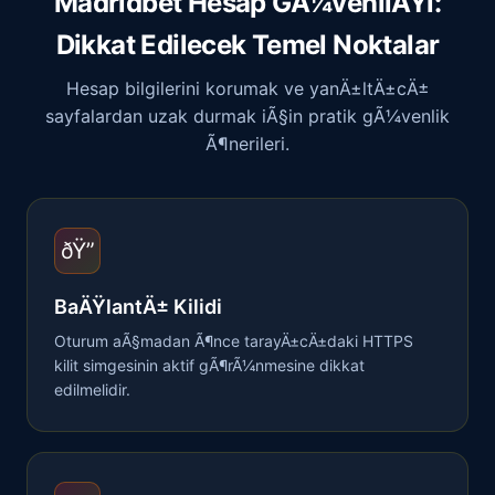
Madridbet Hesap GÃ¼venliÄŸi:
Dikkat Edilecek Temel Noktalar
Hesap bilgilerini korumak ve yanÄ±ltÄ±cÄ±
sayfalardan uzak durmak iÃ§in pratik gÃ¼venlik
Ã¶nerileri.
ðŸ”
BaÄŸlantÄ± Kilidi
Oturum aÃ§madan Ã¶nce tarayÄ±cÄ±daki HTTPS
kilit simgesinin aktif gÃ¶rÃ¼nmesine dikkat
edilmelidir.