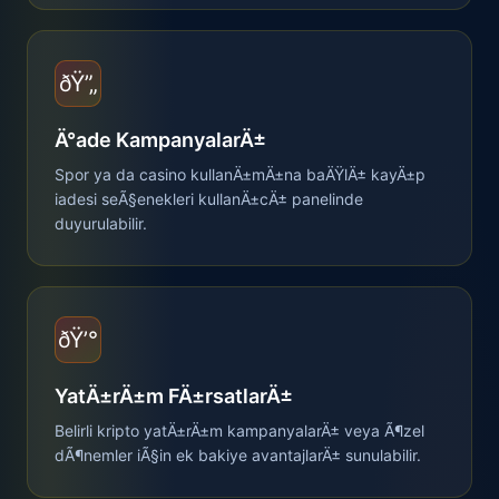
ðŸ”„
Ä°ade KampanyalarÄ±
Spor ya da casino kullanÄ±mÄ±na baÄŸlÄ± kayÄ±p
iadesi seÃ§enekleri kullanÄ±cÄ± panelinde
duyurulabilir.
ðŸ’°
YatÄ±rÄ±m FÄ±rsatlarÄ±
Belirli kripto yatÄ±rÄ±m kampanyalarÄ± veya Ã¶zel
dÃ¶nemler iÃ§in ek bakiye avantajlarÄ± sunulabilir.