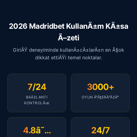
2026 Madridbet KullanÄ±m KÄ±sa
Ã–zeti
GiriÅŸ deneyiminde kullanÄ±cÄ±larÄ±n en Ã§ok
dikkat ettiÄŸi temel noktalar.
7/24
3000+
BAÄžLANTI
OYUN Ä°Ã‡ERÄ°ÄžÄ°
KONTROLÃœ
4.8â˜…
24/7