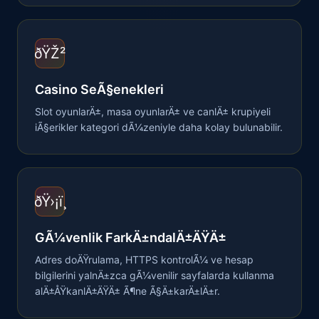
ðŸŽ²
Casino SeÃ§enekleri
Slot oyunlarÄ±, masa oyunlarÄ± ve canlÄ± krupiyeli
iÃ§erikler kategori dÃ¼zeniyle daha kolay bulunabilir.
ðŸ›¡ï¸
GÃ¼venlik FarkÄ±ndalÄ±ÄŸÄ±
Adres doÄŸrulama, HTTPS kontrolÃ¼ ve hesap
bilgilerini yalnÄ±zca gÃ¼venilir sayfalarda kullanma
alÄ±ÅŸkanlÄ±ÄŸÄ± Ã¶ne Ã§Ä±karÄ±lÄ±r.