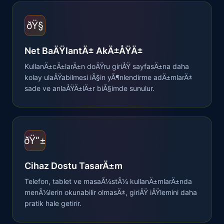
ðŸ§­
Net BaÄŸlantÄ± AkÄ±ÅŸÄ±
KullanÄ±cÄ±larÄ±n doÄŸru giriÅŸ sayfasÄ±na daha
kolay ulaÅŸabilmesi iÃ§in yÃ¶nlendirme adÄ±mlarÄ±
sade ve anlaÅŸÄ±lÄ±r biÃ§imde sunulur.
ðŸ“±
Cihaz Dostu TasarÄ±m
Telefon, tablet ve masaÃ¼stÃ¼ kullanÄ±mlarÄ±nda
menÃ¼lerin okunabilir olmasÄ±, giriÅŸ iÅŸlemini daha
pratik hale getirir.