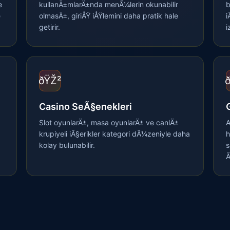
e
kullanÄ±mlarÄ±nda menÃ¼lerin okunabilir
b
e
olmasÄ±, giriÅŸ iÅŸlemini daha pratik hale
i
getirir.
i
ðŸŽ²
ð
Casino SeÃ§enekleri
Slot oyunlarÄ±, masa oyunlarÄ± ve canlÄ±
A
krupiyeli iÃ§erikler kategori dÃ¼zeniyle daha
h
kolay bulunabilir.
s
Ã