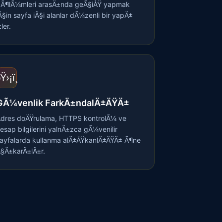
Ã¶lÃ¼mleri arasÄ±nda geÃ§iÅŸ yapmak
Ã§in sayfa iÃ§i alanlar dÃ¼zenli bir yapÄ±
zler.
Ÿ›¡ï¸
GÃ¼venlik FarkÄ±ndalÄ±ÄŸÄ±
dres doÄŸrulama, HTTPS kontrolÃ¼ ve
esap bilgilerini yalnÄ±zca gÃ¼venilir
ayfalarda kullanma alÄ±ÅŸkanlÄ±ÄŸÄ± Ã¶ne
§Ä±karÄ±lÄ±r.