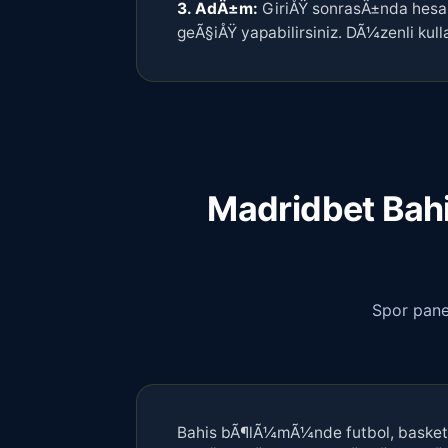
3. AdÄ±m:
GiriÅŸ sonrasÄ±nda hesab
geÃ§iÅŸ yapabilirsiniz. DÃ¼zenli kul
Madridbet Bah
Spor pane
Bahis bÃ¶lÃ¼mÃ¼nde futbol, basketbol