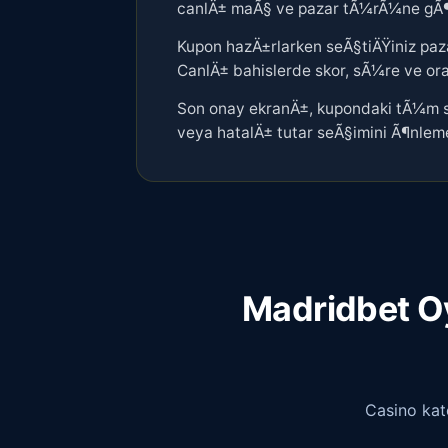
canlÄ± maÃ§ ve pazar tÃ¼rÃ¼ne gÃ¶r
Kupon hazÄ±rlarken seÃ§tiÄŸiniz pa
CanlÄ± bahislerde skor, sÃ¼re ve ora
Son onay ekranÄ±, kupondaki tÃ¼m s
veya hatalÄ± tutar seÃ§imini Ã¶nle
Madridbet O
Casino kate