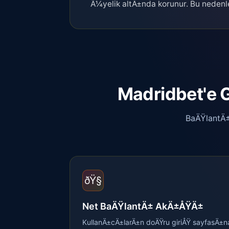
Ã¼yelik altÄ±nda korunur. Bu nedenle
Madridbet'e 
BaÄŸlantÄ±
ðŸ§­
Net BaÄŸlantÄ± AkÄ±ÅŸÄ±
KullanÄ±cÄ±larÄ±n doÄŸru giriÅŸ sayfasÄ±n