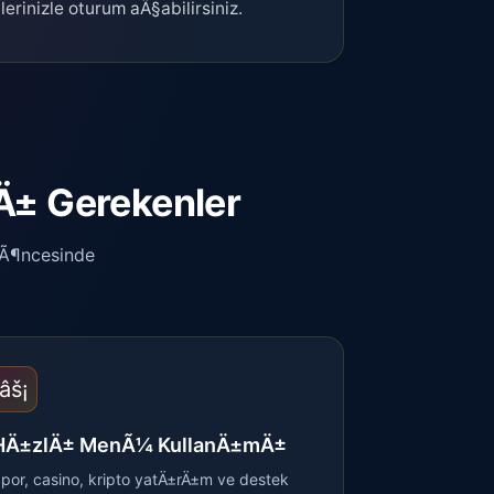
rinizle oturum aÃ§abilirsiniz.
Ä± Gerekenler
 Ã¶ncesinde
âš¡
HÄ±zlÄ± MenÃ¼ KullanÄ±mÄ±
por, casino, kripto yatÄ±rÄ±m ve destek