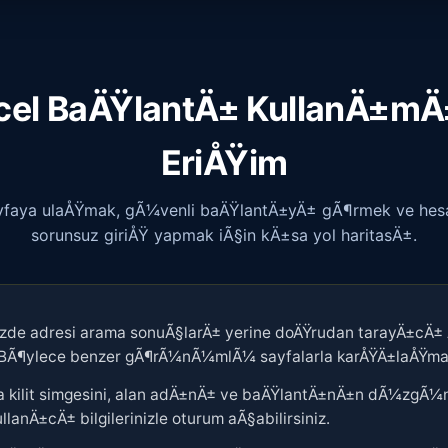
cel BaÄŸlantÄ± KullanÄ±m
EriÅŸim
yfaya ulaÅŸmak, gÃ¼venli baÄŸlantÄ±yÄ± gÃ¶rmek ve he
sorunsuz giriÅŸ yapmak iÃ§in kÄ±sa yol haritasÄ±.
nizde adresi arama sonuÃ§larÄ± yerine doÄŸrudan tarayÄ±c
 BÃ¶ylece benzer gÃ¶rÃ¼nÃ¼mlÃ¼ sayfalarla karÅŸÄ±laÅŸma i
ilit simgesini, alan adÄ±nÄ± ve baÄŸlantÄ±nÄ±n dÃ¼zgÃ¼n 
lanÄ±cÄ± bilgilerinizle oturum aÃ§abilirsiniz.