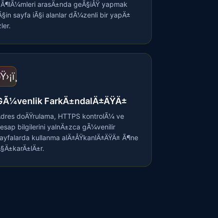
Ã¶lÃ¼mleri arasÄ±nda geÃ§iÅŸ yapmak
Ã§in sayfa iÃ§i alanlar dÃ¼zenli bir yapÄ±
zler.
Ÿ›¡ï¸
GÃ¼venlik FarkÄ±ndalÄ±ÄŸÄ±
dres doÄŸrulama, HTTPS kontrolÃ¼ ve
esap bilgilerini yalnÄ±zca gÃ¼venilir
ayfalarda kullanma alÄ±ÅŸkanlÄ±ÄŸÄ± Ã¶ne
§Ä±karÄ±lÄ±r.