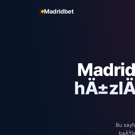
Madridbet
Madri
hÄ±zlÄ
Bu sayf
baÄŸla