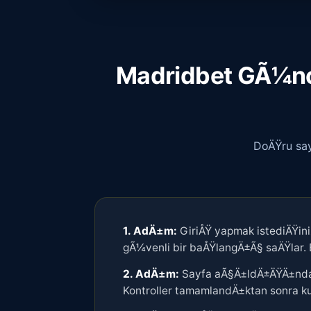
Madridbet GÃ¼n
DoÄŸru sa
1. AdÄ±m:
GiriÅŸ yapmak istediÄŸi
gÃ¼venli bir baÅŸlangÄ±Ã§ saÄŸlar.
2. AdÄ±m:
Sayfa aÃ§Ä±ldÄ±ÄŸÄ±nda k
Kontroller tamamlandÄ±ktan sonra kul