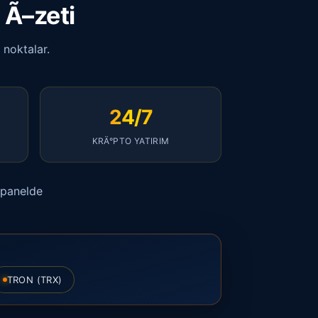
Ã–zeti
noktalar.
24/7
KRÄ°PTO YATIRIM
 panelde
TRON (TRX)