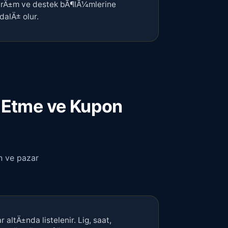
Ä±rÄ±m ve destek bÃ¶lÃ¼mlerine
dalÄ± olur.
 Etme ve Kupon
n ve pazar
ltÄ±nda listelenir. Lig, saat,