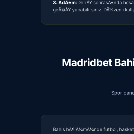
3. AdÄ±m:
GiriÅŸ sonrasÄ±nda hesab
geÃ§iÅŸ yapabilirsiniz. DÃ¼zenli kul
Madridbet Bah
Spor pane
Bahis bÃ¶lÃ¼mÃ¼nde futbol, basketbol