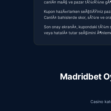
canlÄ± maÃ§ ve pazar tÃ¼rÃ¼ne gÃ¶r
Kupon hazÄ±rlarken seÃ§tiÄŸiniz pa
CanlÄ± bahislerde skor, sÃ¼re ve ora
Son onay ekranÄ±, kupondaki tÃ¼m s
veya hatalÄ± tutar seÃ§imini Ã¶nle
Madridbet O
Casino kate