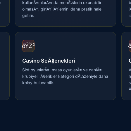
e
kullanÄ±mlarÄ±nda menÃ¼lerin okunabilir
b
e
olmasÄ±, giriÅŸ iÅŸlemini daha pratik hale
i
getirir.
i
ðŸŽ²
ð
Casino SeÃ§enekleri
Slot oyunlarÄ±, masa oyunlarÄ± ve canlÄ±
A
krupiyeli iÃ§erikler kategori dÃ¼zeniyle daha
h
kolay bulunabilir.
s
Ã