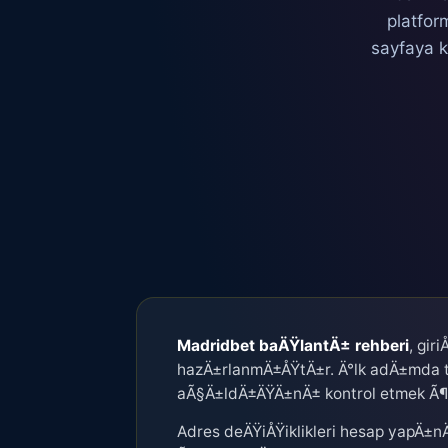
platfor
sayfaya 
Madridbet baÄŸlantÄ± rehberi
, gir
hazÄ±rlanmÄ±ÅŸtÄ±r. Ä°lk adÄ±mda
aÃ§Ä±ldÄ±ÄŸÄ±nÄ± kontrol etmek Ã¶n
Adres deÄŸiÅŸiklikleri hesap yapÄ±