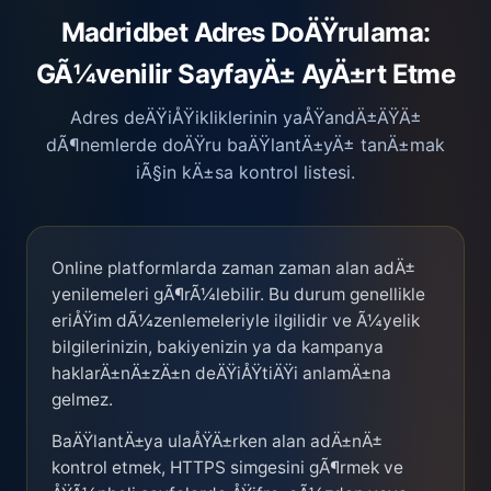
Madridbet Adres DoÄŸrulama:
GÃ¼venilir SayfayÄ± AyÄ±rt Etme
Adres deÄŸiÅŸikliklerinin yaÅŸandÄ±ÄŸÄ±
dÃ¶nemlerde doÄŸru baÄŸlantÄ±yÄ± tanÄ±mak
iÃ§in kÄ±sa kontrol listesi.
Online platformlarda zaman zaman alan adÄ±
yenilemeleri gÃ¶rÃ¼lebilir. Bu durum genellikle
eriÅŸim dÃ¼zenlemeleriyle ilgilidir ve Ã¼yelik
bilgilerinizin, bakiyenizin ya da kampanya
haklarÄ±nÄ±zÄ±n deÄŸiÅŸtiÄŸi anlamÄ±na
gelmez.
BaÄŸlantÄ±ya ulaÅŸÄ±rken alan adÄ±nÄ±
kontrol etmek, HTTPS simgesini gÃ¶rmek ve