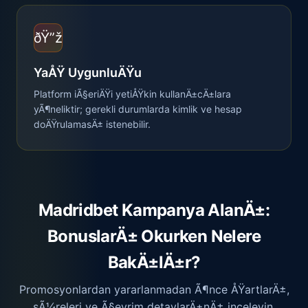
ðŸ”ž
YaÅŸ UygunluÄŸu
Platform iÃ§eriÄŸi yetiÅŸkin kullanÄ±cÄ±lara
yÃ¶neliktir; gerekli durumlarda kimlik ve hesap
doÄŸrulamasÄ± istenebilir.
Madridbet Kampanya AlanÄ±:
BonuslarÄ± Okurken Nelere
BakÄ±lÄ±r?
Promosyonlardan yararlanmadan Ã¶nce ÅŸartlarÄ±,
sÃ¼releri ve Ã§evrim detaylarÄ±nÄ± inceleyin.