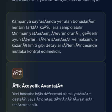
Kampanya sayfasÄ±nda yer alan bonuslarÄ±n
her biri farklÄ± koÅŸullara sahip olabilir.
Minimum yatÄ±rÄ±m, Ã§evrim oranÄ±, geÃ§erli
oyun tÃ¼rleri, sÃ¼re sÄ±nÄ±rÄ± ve maksimum
kazanÃ§ limiti gibi detaylar iÅŸlem Ã¶ncesinde
mutlaka kontrol edilmelidir.
ðŸŽ
Ä°lk Ãœyelik AvantajÄ±
Yeni hesaplar iÃ§in dÃ¶nemsel olarak yatÄ±rÄ±m
desteÄŸi veya Ã¼cretsiz dÃ¶nÃ¼ÅŸ fÄ±rsatlarÄ±
tanÄ±mlanabilir.