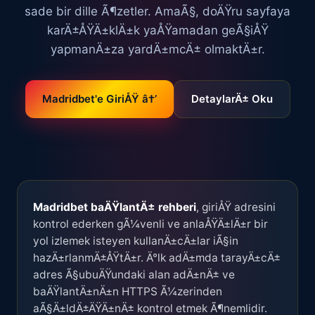
sade bir dille Ã¶zetler. AmaÃ§, doÄŸru sayfaya
karÄ±ÅŸÄ±klÄ±k yaÅŸamadan geÃ§iÅŸ
yapmanÄ±za yardÄ±mcÄ± olmaktÄ±r.
Madridbet'e GiriÅŸ â†’
DetaylarÄ± Oku
Madridbet baÄŸlantÄ± rehberi
, giriÅŸ adresini
kontrol ederken gÃ¼venli ve anlaÅŸÄ±lÄ±r bir
yol izlemek isteyen kullanÄ±cÄ±lar iÃ§in
hazÄ±rlanmÄ±ÅŸtÄ±r. Ä°lk adÄ±mda tarayÄ±cÄ±
adres Ã§ubuÄŸundaki alan adÄ±nÄ± ve
baÄŸlantÄ±nÄ±n HTTPS Ã¼zerinden
aÃ§Ä±ldÄ±ÄŸÄ±nÄ± kontrol etmek Ã¶nemlidir.