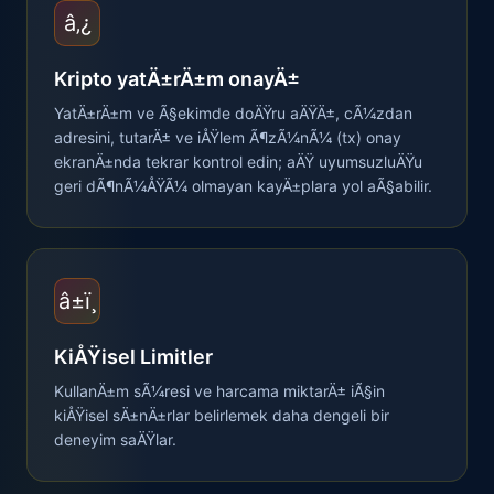
â‚¿
Kripto yatÄ±rÄ±m onayÄ±
YatÄ±rÄ±m ve Ã§ekimde doÄŸru aÄŸÄ±, cÃ¼zdan
adresini, tutarÄ± ve iÅŸlem Ã¶zÃ¼nÃ¼ (tx) onay
ekranÄ±nda tekrar kontrol edin; aÄŸ uyumsuzluÄŸu
geri dÃ¶nÃ¼ÅŸÃ¼ olmayan kayÄ±plara yol aÃ§abilir.
â±ï¸
KiÅŸisel Limitler
KullanÄ±m sÃ¼resi ve harcama miktarÄ± iÃ§in
kiÅŸisel sÄ±nÄ±rlar belirlemek daha dengeli bir
deneyim saÄŸlar.