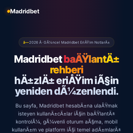
Madridbet
â—
2026 Â· GÃ¼ncel Madridbet EriÅŸim NotlarÄ±
Madridbet
baÄŸlantÄ±
rehberi
hÄ±zlÄ± eriÅŸim iÃ§in
yeniden dÃ¼zenlendi.
Bu sayfa, Madridbet hesabÄ±na ulaÅŸmak
isteyen kullanÄ±cÄ±lar iÃ§in baÄŸlantÄ±
kontrolÃ¼, gÃ¼venli oturum aÃ§ma, mobil
kullanÄ±m ve platform iÃ§i temel adÄ±mlarÄ±