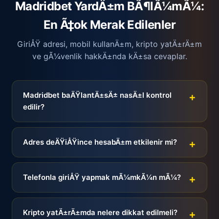
Madridbet YardÄ±m BÃ¶lÃ¼mÃ¼:
En Ã‡ok Merak Edilenler
GiriÅŸ adresi, mobil kullanÄ±m, kripto yatÄ±rÄ±m
ve gÃ¼venlik hakkÄ±nda kÄ±sa cevaplar.
Madridbet baÄŸlantÄ±sÄ± nasÄ±l kontrol
edilir?
Adres deÄŸiÅŸince hesabÄ±m etkilenir mi?
Telefonla giriÅŸ yapmak mÃ¼mkÃ¼n mÃ¼?
Kripto yatÄ±rÄ±mda nelere dikkat edilmeli?