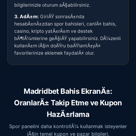
bilgilerinizle oturum aÃ§abilirsiniz.
3. AdÄ±m:
GiriÅŸ sonrasÄ±nda
hesabÄ±nÄ±zdan spor bahisleri, canlÄ± bahis,
casino, kripto yatÄ±rÄ±m ve destek
bÃ¶lÃ¼mlerine geÃ§iÅŸ yapabilirsiniz. DÃ¼zenli
kullanÄ±m iÃ§in doÄŸru baÄŸlantÄ±yÄ±
favorilerinize eklemek faydalÄ± olur.
Madridbet Bahis EkranÄ±:
OranlarÄ± Takip Etme ve Kupon
HazÄ±rlama
Spor panelini daha kontrollÃ¼ kullanmak isteyenler
iÃ§in temel kupon ve pazar bilgileri.