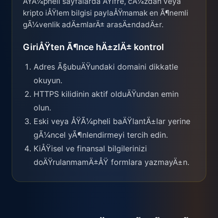
ÅŸÃ¼pheli sayfalarda ÅŸifre, cÃ¼zdan veya
kripto iÅŸlem bilgisi paylaÅŸmamak en Ã¶nemli
gÃ¼venlik adÄ±mlarÄ± arasÄ±ndadÄ±r.
GiriÅŸten Ã¶nce hÄ±zlÄ± kontrol
Adres Ã§ubuÄŸundaki domaini dikkatle
okuyun.
HTTPS kilidinin aktif olduÄŸundan emin
olun.
Eski veya ÅŸÃ¼pheli baÄŸlantÄ±lar yerine
gÃ¼ncel yÃ¶nlendirmeyi tercih edin.
KiÅŸisel ve finansal bilgilerinizi
doÄŸrulanmamÄ±ÅŸ formlara yazmayÄ±n.