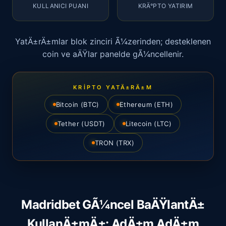
KULLANICI PUANI
KRÄ°PTO YATIRIM
YatÄ±rÄ±mlar blok zinciri Ã¼zerinden; desteklenen
coin ve aÄŸlar panelde gÃ¼ncellenir.
KRIPTO YATÄ±RÄ±M
Bitcoin (BTC)
Ethereum (ETH)
Tether (USDT)
Litecoin (LTC)
TRON (TRX)
Madridbet GÃ¼ncel BaÄŸlantÄ±
KullanÄ±mÄ±: AdÄ±m AdÄ±m