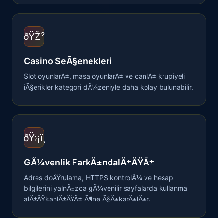
ðŸŽ²
Casino SeÃ§enekleri
Slot oyunlarÄ±, masa oyunlarÄ± ve canlÄ± krupiyeli
iÃ§erikler kategori dÃ¼zeniyle daha kolay bulunabilir.
ðŸ›¡ï¸
GÃ¼venlik FarkÄ±ndalÄ±ÄŸÄ±
Adres doÄŸrulama, HTTPS kontrolÃ¼ ve hesap
bilgilerini yalnÄ±zca gÃ¼venilir sayfalarda kullanma
alÄ±ÅŸkanlÄ±ÄŸÄ± Ã¶ne Ã§Ä±karÄ±lÄ±r.