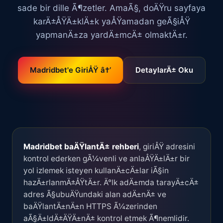
sade bir dille Ã¶zetler. AmaÃ§, doÄŸru sayfaya
karÄ±ÅŸÄ±klÄ±k yaÅŸamadan geÃ§iÅŸ
yapmanÄ±za yardÄ±mcÄ± olmaktÄ±r.
Madridbet'e GiriÅŸ â†’
DetaylarÄ± Oku
Madridbet baÄŸlantÄ± rehberi
, giriÅŸ adresini
kontrol ederken gÃ¼venli ve anlaÅŸÄ±lÄ±r bir
yol izlemek isteyen kullanÄ±cÄ±lar iÃ§in
hazÄ±rlanmÄ±ÅŸtÄ±r. Ä°lk adÄ±mda tarayÄ±cÄ±
adres Ã§ubuÄŸundaki alan adÄ±nÄ± ve
baÄŸlantÄ±nÄ±n HTTPS Ã¼zerinden
aÃ§Ä±ldÄ±ÄŸÄ±nÄ± kontrol etmek Ã¶nemlidir.