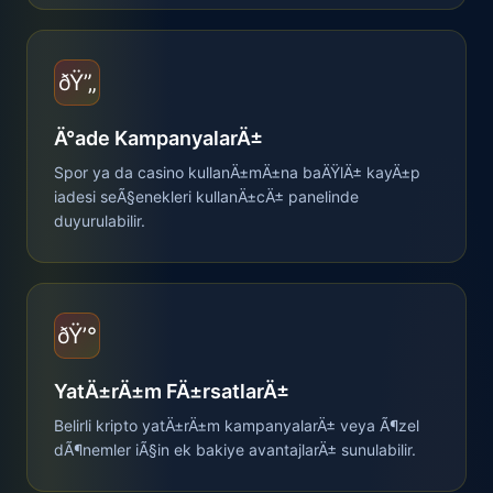
ðŸ”„
Ä°ade KampanyalarÄ±
Spor ya da casino kullanÄ±mÄ±na baÄŸlÄ± kayÄ±p
iadesi seÃ§enekleri kullanÄ±cÄ± panelinde
duyurulabilir.
ðŸ’°
YatÄ±rÄ±m FÄ±rsatlarÄ±
Belirli kripto yatÄ±rÄ±m kampanyalarÄ± veya Ã¶zel
dÃ¶nemler iÃ§in ek bakiye avantajlarÄ± sunulabilir.