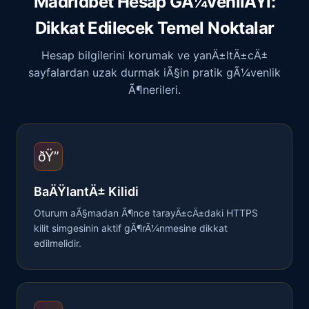
Madridbet Hesap GÃ¼venliÄŸi:
Dikkat Edilecek Temel Noktalar
Hesap bilgilerini korumak ve yanÄ±ltÄ±cÄ±
sayfalardan uzak durmak iÃ§in pratik gÃ¼venlik
Ã¶nerileri.
ðŸ”
BaÄŸlantÄ± Kilidi
Oturum aÃ§madan Ã¶nce tarayÄ±cÄ±daki HTTPS
kilit simgesinin aktif gÃ¶rÃ¼nmesine dikkat
edilmelidir.