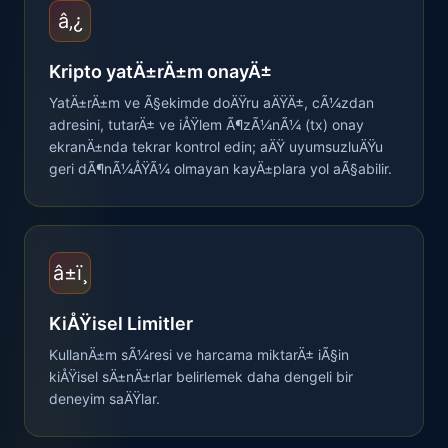
â‚¿
Kripto yatÄ±rÄ±m onayÄ±
YatÄ±rÄ±m ve Ã§ekimde doÄŸru aÄŸÄ±, cÃ¼zdan
adresini, tutarÄ± ve iÅŸlem Ã¶zÃ¼nÃ¼ (tx) onay
ekranÄ±nda tekrar kontrol edin; aÄŸ uyumsuzluÄŸu
geri dÃ¶nÃ¼ÅŸÃ¼ olmayan kayÄ±plara yol aÃ§abilir.
â±ï¸
KiÅŸisel Limitler
KullanÄ±m sÃ¼resi ve harcama miktarÄ± iÃ§in
kiÅŸisel sÄ±nÄ±rlar belirlemek daha dengeli bir
deneyim saÄŸlar.