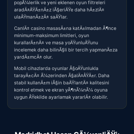
popÃ¼lerlik ve yeni eklenen oyun filtreleri
aradÄ±ÄŸÄ±nÄ±z iÃ§eriÄŸe daha hÄ±zlÄ±
ulaÅŸmanÄ±zÄ± saÄŸlar.
CanlÄ± casino masasÄ±na katÄ±lmadan Ã¶nce
minimum-maksimum limitleri, oyun
kurallarÄ±nÄ± ve masa yoÄŸunluÄŸunu
incelemek daha bilinÃ§li bir tercih yapmanÄ±za
yardÄ±mcÄ± olur.
Mobil cihazlarda oyunlar Ã§oÄŸunlukla
tarayÄ±cÄ± Ã¼zerinden Ã§alÄ±ÅŸÄ±r. Daha
stabil kullanÄ±m iÃ§in baÄŸlantÄ± kalitesini
kontrol etmek ve ekran yÃ¶nÃ¼nÃ¼ oyuna
uygun ÅŸekilde ayarlamak yararlÄ± olabilir.