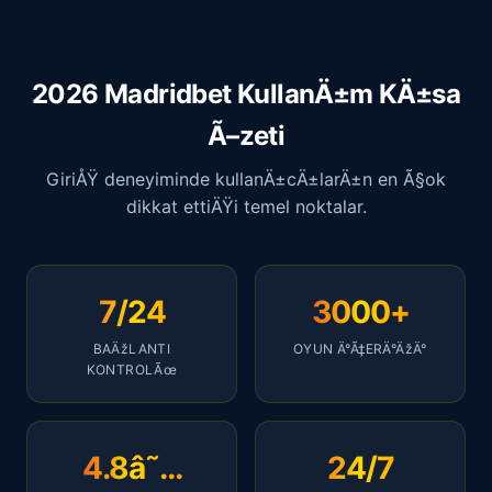
2026 Madridbet KullanÄ±m KÄ±sa
Ã–zeti
GiriÅŸ deneyiminde kullanÄ±cÄ±larÄ±n en Ã§ok
dikkat ettiÄŸi temel noktalar.
7/24
3000+
BAÄžLANTI
OYUN Ä°Ã‡ERÄ°ÄžÄ°
KONTROLÃœ
4.8â˜…
24/7