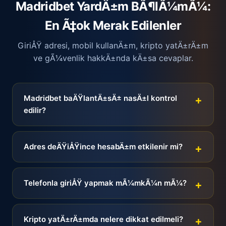
Madridbet YardÄ±m BÃ¶lÃ¼mÃ¼:
En Ã‡ok Merak Edilenler
GiriÅŸ adresi, mobil kullanÄ±m, kripto yatÄ±rÄ±m
ve gÃ¼venlik hakkÄ±nda kÄ±sa cevaplar.
Madridbet baÄŸlantÄ±sÄ± nasÄ±l kontrol
edilir?
Adres deÄŸiÅŸince hesabÄ±m etkilenir mi?
Telefonla giriÅŸ yapmak mÃ¼mkÃ¼n mÃ¼?
Kripto yatÄ±rÄ±mda nelere dikkat edilmeli?