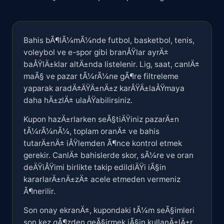
Bahis bÃ¶lÃ¼mÃ¼nde futbol, basketbol, tenis,
voleybol ve e-spor gibi branÅŸlar ayrÄ±
baÅŸlÄ±klar altÄ±nda listelenir. Lig, saat, canlÄ±
maÃ§ ve pazar tÃ¼rÃ¼ne gÃ¶re filtreleme
yaparak aradÄ±ÄŸÄ±nÄ±z karÅŸÄ±laÅŸmaya
daha hÄ±zlÄ± ulaÅŸabilirsiniz.
Kupon hazÄ±rlarken seÃ§tiÄŸiniz pazarÄ±n
tÃ¼rÃ¼nÃ¼, toplam oranÄ± ve bahis
tutarÄ±nÄ± iÅŸlemden Ã¶nce kontrol etmek
gerekir. CanlÄ± bahislerde skor, sÃ¼re ve oran
deÄŸiÅŸimi birlikte takip edildiÄŸi iÃ§in
kararlarÄ±nÄ±zÄ± acele etmeden vermeniz
Ã¶nerilir.
Son onay ekranÄ±, kupondaki tÃ¼m seÃ§imleri
son kez gÃ¶zden geÃ§irmek iÃ§in kullanÄ±lÄ±r.