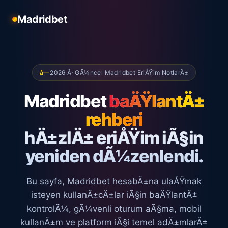
Madridbet
â—
2026 Â· GÃ¼ncel Madridbet EriÅŸim NotlarÄ±
Madridbet
baÄŸlantÄ±
rehberi
hÄ±zlÄ± eriÅŸim iÃ§in
yeniden dÃ¼zenlendi.
Bu sayfa, Madridbet hesabÄ±na ulaÅŸmak
isteyen kullanÄ±cÄ±lar iÃ§in baÄŸlantÄ±
kontrolÃ¼, gÃ¼venli oturum aÃ§ma, mobil
kullanÄ±m ve platform iÃ§i temel adÄ±mlarÄ±