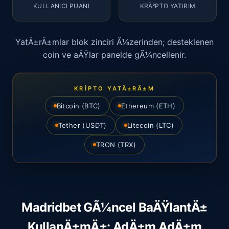
KULLANICI PUANI
KRÄ°PTO YATIRIM
YatÄ±rÄ±mlar blok zinciri Ã¼zerinden; desteklenen
coin ve aÄŸlar panelde gÃ¼ncellenir.
KRIPTO YATÄ±RÄ±M
Bitcoin (BTC)
Ethereum (ETH)
Tether (USDT)
Litecoin (LTC)
TRON (TRX)
Madridbet GÃ¼ncel BaÄŸlantÄ±
KullanÄ±mÄ±: AdÄ±m AdÄ±m