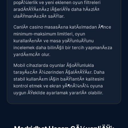
popÃ¼lerlik ve yeni eklenen oyun filtreleri
aradÄ±ÄŸÄ±nÄ±z iÃ§eriÄŸe daha hÄ±zlÄ±
ulaÅŸmanÄ±zÄ± saÄŸlar.
CanlÄ± casino masasÄ±na katÄ±lmadan Ã¶nce
minimum-maksimum limitleri, oyun
kurallarÄ±nÄ± ve masa yoÄŸunluÄŸunu
incelemek daha bilinÃ§li bir tercih yapmanÄ±za
yardÄ±mcÄ± olur.
Mobil cihazlarda oyunlar Ã§oÄŸunlukla
tarayÄ±cÄ± Ã¼zerinden Ã§alÄ±ÅŸÄ±r. Daha
stabil kullanÄ±m iÃ§in baÄŸlantÄ± kalitesini
kontrol etmek ve ekran yÃ¶nÃ¼nÃ¼ oyuna
uygun ÅŸekilde ayarlamak yararlÄ± olabilir.