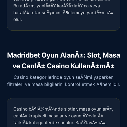
Bu adÄ±m, yanlÄ±ÅŸ karÅŸÄ±laÅŸma veya
hatalÄ± tutar seÃ§imini Ã¶nlemeye yardÄ±mcÄ±
olur.
Madridbet Oyun AlanÄ±: Slot, Masa
ve CanlÄ± Casino KullanÄ±mÄ±
Casino kategorilerinde oyun seÃ§imi yaparken
filtreleri ve masa bilgilerini kontrol etmek Ã¶nemlidir.
Casino bÃ¶lÃ¼mÃ¼nde slotlar, masa oyunlarÄ±,
canlÄ± krupiyeli masalar ve oyun ÅŸovlarÄ±
farklÄ± kategorilerde sunulur. SaÄŸlayÄ±cÄ±,