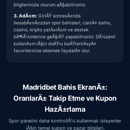
bilgilerinizle oturum aÃ§abilirsiniz.
3. AdÄ±m:
GiriÅŸ sonrasÄ±nda
hesabÄ±nÄ±zdan spor bahisleri, canlÄ± bahis,
casino, kripto yatÄ±rÄ±m ve destek
bÃ¶lÃ¼mlerine geÃ§iÅŸ yapabilirsiniz. DÃ¼zenli
kullanÄ±m iÃ§in doÄŸru baÄŸlantÄ±yÄ±
favorilerinize eklemek faydalÄ± olur.
Madridbet Bahis EkranÄ±:
OranlarÄ± Takip Etme ve Kupon
HazÄ±rlama
Spor panelini daha kontrollÃ¼ kullanmak isteyenler
iÃ§in temel kupon ve pazar bilgileri.