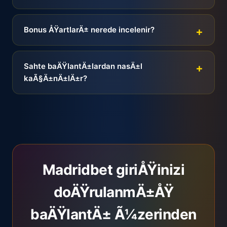
Bonus ÅŸartlarÄ± nerede incelenir?
Sahte baÄŸlantÄ±lardan nasÄ±l
kaÃ§Ä±nÄ±lÄ±r?
Madridbet giriÅŸinizi
doÄŸrulanmÄ±ÅŸ
baÄŸlantÄ± Ã¼zerinden