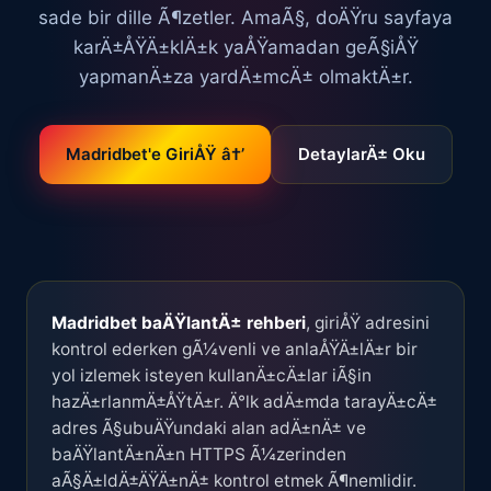
sade bir dille Ã¶zetler. AmaÃ§, doÄŸru sayfaya
karÄ±ÅŸÄ±klÄ±k yaÅŸamadan geÃ§iÅŸ
yapmanÄ±za yardÄ±mcÄ± olmaktÄ±r.
Madridbet'e GiriÅŸ â†’
DetaylarÄ± Oku
Madridbet baÄŸlantÄ± rehberi
, giriÅŸ adresini
kontrol ederken gÃ¼venli ve anlaÅŸÄ±lÄ±r bir
yol izlemek isteyen kullanÄ±cÄ±lar iÃ§in
hazÄ±rlanmÄ±ÅŸtÄ±r. Ä°lk adÄ±mda tarayÄ±cÄ±
adres Ã§ubuÄŸundaki alan adÄ±nÄ± ve
baÄŸlantÄ±nÄ±n HTTPS Ã¼zerinden
aÃ§Ä±ldÄ±ÄŸÄ±nÄ± kontrol etmek Ã¶nemlidir.