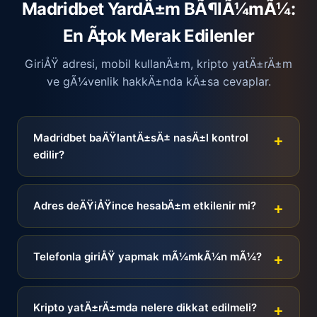
Madridbet YardÄ±m BÃ¶lÃ¼mÃ¼:
En Ã‡ok Merak Edilenler
GiriÅŸ adresi, mobil kullanÄ±m, kripto yatÄ±rÄ±m
ve gÃ¼venlik hakkÄ±nda kÄ±sa cevaplar.
Madridbet baÄŸlantÄ±sÄ± nasÄ±l kontrol
edilir?
Adres deÄŸiÅŸince hesabÄ±m etkilenir mi?
Telefonla giriÅŸ yapmak mÃ¼mkÃ¼n mÃ¼?
Kripto yatÄ±rÄ±mda nelere dikkat edilmeli?