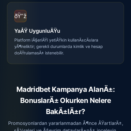
ðŸ”ž
YaÅŸ UygunluÄŸu
Platform iÃ§eriÄŸi yetiÅŸkin kullanÄ±cÄ±lara
yÃ¶neliktir; gerekli durumlarda kimlik ve hesap
doÄŸrulamasÄ± istenebilir.
Madridbet Kampanya AlanÄ±:
BonuslarÄ± Okurken Nelere
BakÄ±lÄ±r?
Promosyonlardan yararlanmadan Ã¶nce ÅŸartlarÄ±,
sÃ¼releri ve Ã§evrim detaylarÄ±nÄ± inceleyin.