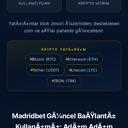
KULLANICI PUANI
KRÄ°PTO YATIRIM
YatÄ±rÄ±mlar blok zinciri Ã¼zerinden; desteklenen
coin ve aÄŸlar panelde gÃ¼ncellenir.
KRIPTO YATÄ±RÄ±M
Bitcoin (BTC)
Ethereum (ETH)
Tether (USDT)
Litecoin (LTC)
TRON (TRX)
Madridbet GÃ¼ncel BaÄŸlantÄ±
KullanÄ±mÄ±: AdÄ±m AdÄ±m