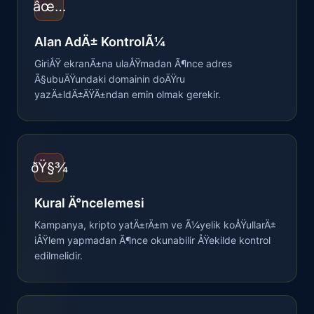
âœ…
Alan AdÄ± KontrolÃ¼
GiriÅŸ ekranÄ±na ulaÅŸmadan Ã¶nce adres
Ã§ubuÄŸundaki domainin doÄŸru
yazÄ±ldÄ±ÄŸÄ±ndan emin olmak gerekir.
ðŸ§¾
Kural Ä°ncelemesi
Kampanya, kripto yatÄ±rÄ±m ve Ã¼yelik koÅŸullarÄ±
iÅŸlem yapmadan Ã¶nce okunabilir ÅŸekilde kontrol
edilmelidir.