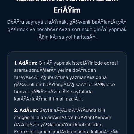
EriÅŸim
DoÄŸru sayfaya ulaÅŸmak, gÃ¼venli baÄŸlantÄ±yÄ±
gÃ¶rmek ve hesabÄ±nÄ±za sorunsuz giriÅŸ yapmak
iÃ§in kÄ±sa yol haritasÄ±.
1. AdÄ±m:
GiriÅŸ yapmak istediÄŸinizde adresi
arama sonuÃ§larÄ± yerine doÄŸrudan
tarayÄ±cÄ± Ã§ubuÄŸuna yazmanÄ±z daha
gÃ¼venli bir baÅŸlangÄ±Ã§ saÄŸlar. BÃ¶ylece
benzer gÃ¶rÃ¼nÃ¼mlÃ¼ sayfalarla
karÅŸÄ±laÅŸma ihtimali azalÄ±r.
2. AdÄ±m:
Sayfa aÃ§Ä±ldÄ±ÄŸÄ±nda kilit
simgesini, alan adÄ±nÄ± ve baÄŸlantÄ±nÄ±n
dÃ¼zgÃ¼n yÃ¼klendiÄŸini kontrol edin.
Kontroller tamamlandÄ±ktan sonra kullanÄ±cÄ±