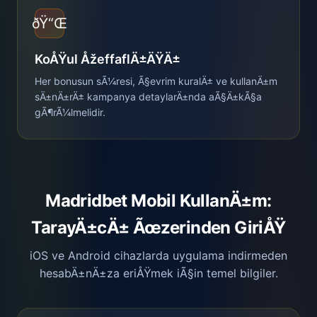
ðŸ“Œ
KoÅŸul ÅžeffaflÄ±ÄŸÄ±
Her bonusun sÃ¼resi, Ã§evrim kuralÄ± ve kullanÄ±m
sÄ±nÄ±rÄ± kampanya detaylarÄ±nda aÃ§Ä±kÃ§a
gÃ¶rÃ¼lmelidir.
Madridbet Mobil KullanÄ±m:
TarayÄ±cÄ± Ãœzerinden GiriÅŸ
iOS ve Android cihazlarda uygulama indirmeden
hesabÄ±nÄ±za eriÅŸmek iÃ§in temel bilgiler.