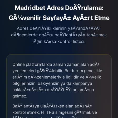
Madridbet Adres DoÄŸrulama:
GÃ¼venilir SayfayÄ± AyÄ±rt Etme
Adres deÄŸiÅŸikliklerinin yaÅŸandÄ±ÄŸÄ±
dÃ¶nemlerde doÄŸru baÄŸlantÄ±yÄ± tanÄ±mak
iÃ§in kÄ±sa kontrol listesi.
Online platformlarda zaman zaman alan adÄ±
yenilemeleri gÃ¶rÃ¼lebilir. Bu durum genellikle
eriÅŸim dÃ¼zenlemeleriyle ilgilidir ve Ã¼yelik
bilgilerinizin, bakiyenizin ya da kampanya
haklarÄ±nÄ±zÄ±n deÄŸiÅŸtiÄŸi anlamÄ±na
gelmez.
BaÄŸlantÄ±ya ulaÅŸÄ±rken alan adÄ±nÄ±
kontrol etmek, HTTPS simgesini gÃ¶rmek ve