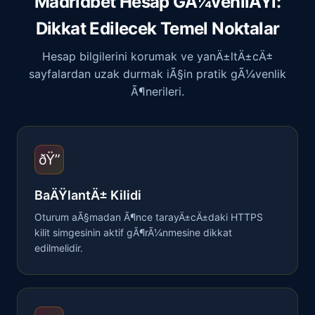
Madridbet Hesap GÃ¼venliÄŸi:
Dikkat Edilecek Temel Noktalar
Hesap bilgilerini korumak ve yanÄ±ltÄ±cÄ±
sayfalardan uzak durmak iÃ§in pratik gÃ¼venlik
Ã¶nerileri.
ðŸ”
BaÄŸlantÄ± Kilidi
Oturum aÃ§madan Ã¶nce tarayÄ±cÄ±daki HTTPS
kilit simgesinin aktif gÃ¶rÃ¼nmesine dikkat
edilmelidir.