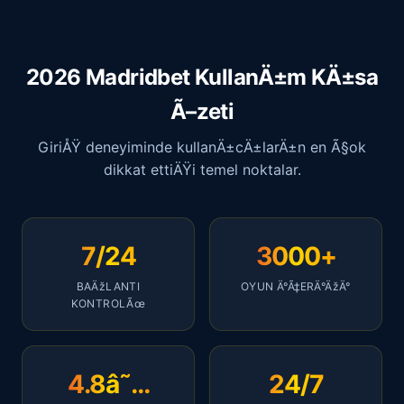
2026 Madridbet KullanÄ±m KÄ±sa
Ã–zeti
GiriÅŸ deneyiminde kullanÄ±cÄ±larÄ±n en Ã§ok
dikkat ettiÄŸi temel noktalar.
7/24
3000+
BAÄžLANTI
OYUN Ä°Ã‡ERÄ°ÄžÄ°
KONTROLÃœ
4.8â˜…
24/7