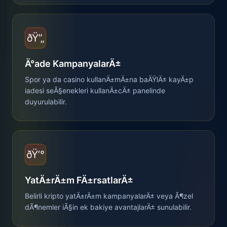
ðŸ”„
Ä°ade KampanyalarÄ±
Spor ya da casino kullanÄ±mÄ±na baÄŸlÄ± kayÄ±p
iadesi seÃ§enekleri kullanÄ±cÄ± panelinde
duyurulabilir.
ðŸ’°
YatÄ±rÄ±m FÄ±rsatlarÄ±
Belirli kripto yatÄ±rÄ±m kampanyalarÄ± veya Ã¶zel
dÃ¶nemler iÃ§in ek bakiye avantajlarÄ± sunulabilir.