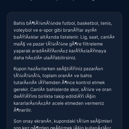
Bahis bÃ¶lÃ¼mÃ¼nde futbol, basketbol, tenis,
voleybol ve e-spor gibi branÅŸlar ayrÄ±
baÅŸlÄ±klar altÄ±nda listelenir. Lig, saat, canlÄ±
maÃ§ ve pazar tÃ¼rÃ¼ne gÃ¶re filtreleme
yaparak aradÄ±ÄŸÄ±nÄ±z karÅŸÄ±laÅŸmaya
daha hÄ±zlÄ± ulaÅŸabilirsiniz.
Kupon hazÄ±rlarken seÃ§tiÄŸiniz pazarÄ±n
tÃ¼rÃ¼nÃ¼, toplam oranÄ± ve bahis
tutarÄ±nÄ± iÅŸlemden Ã¶nce kontrol etmek
gerekir. CanlÄ± bahislerde skor, sÃ¼re ve oran
deÄŸiÅŸimi birlikte takip edildiÄŸi iÃ§in
kararlarÄ±nÄ±zÄ± acele etmeden vermeniz
Ã¶nerilir.
Son onay ekranÄ±, kupondaki tÃ¼m seÃ§imleri
son kez gÃ¶zden geÃ§irmek iÃ§in kullanÄ±lÄ±r.