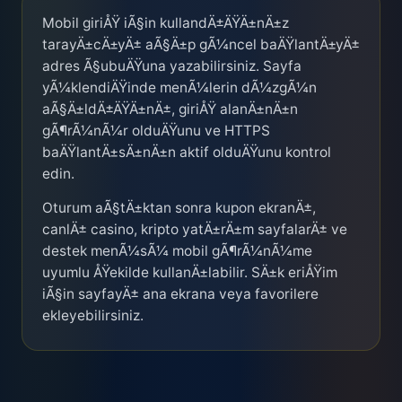
Mobil giriÅŸ iÃ§in kullandÄ±ÄŸÄ±nÄ±z
tarayÄ±cÄ±yÄ± aÃ§Ä±p gÃ¼ncel baÄŸlantÄ±yÄ±
adres Ã§ubuÄŸuna yazabilirsiniz. Sayfa
yÃ¼klendiÄŸinde menÃ¼lerin dÃ¼zgÃ¼n
aÃ§Ä±ldÄ±ÄŸÄ±nÄ±, giriÅŸ alanÄ±nÄ±n
gÃ¶rÃ¼nÃ¼r olduÄŸunu ve HTTPS
baÄŸlantÄ±sÄ±nÄ±n aktif olduÄŸunu kontrol
edin.
Oturum aÃ§tÄ±ktan sonra kupon ekranÄ±,
canlÄ± casino, kripto yatÄ±rÄ±m sayfalarÄ± ve
destek menÃ¼sÃ¼ mobil gÃ¶rÃ¼nÃ¼me
uyumlu ÅŸekilde kullanÄ±labilir. SÄ±k eriÅŸim
iÃ§in sayfayÄ± ana ekrana veya favorilere
ekleyebilirsiniz.