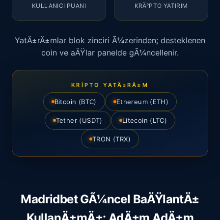
KULLANICI PUANI
KRÄ°PTO YATIRIM
YatÄ±rÄ±mlar blok zinciri Ã¼zerinden; desteklenen
coin ve aÄŸlar panelde gÃ¼ncellenir.
KRIPTO YATÄ±RÄ±M
Bitcoin (BTC)
Ethereum (ETH)
Tether (USDT)
Litecoin (LTC)
TRON (TRX)
Madridbet GÃ¼ncel BaÄŸlantÄ±
KullanÄ±mÄ±: AdÄ±m AdÄ±m