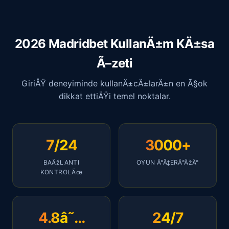
2026 Madridbet KullanÄ±m KÄ±sa
Ã–zeti
GiriÅŸ deneyiminde kullanÄ±cÄ±larÄ±n en Ã§ok
dikkat ettiÄŸi temel noktalar.
7/24
3000+
BAÄžLANTI
OYUN Ä°Ã‡ERÄ°ÄžÄ°
KONTROLÃœ
4.8â˜…
24/7