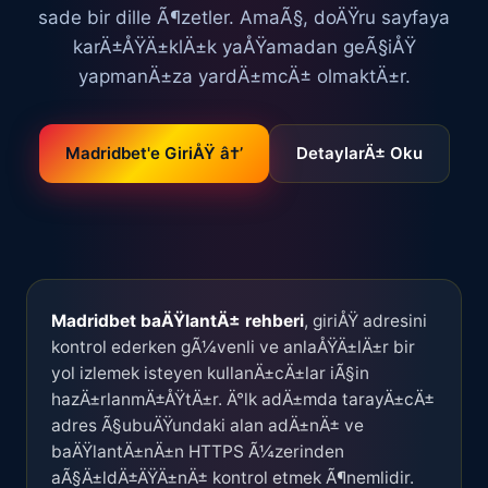
sade bir dille Ã¶zetler. AmaÃ§, doÄŸru sayfaya
karÄ±ÅŸÄ±klÄ±k yaÅŸamadan geÃ§iÅŸ
yapmanÄ±za yardÄ±mcÄ± olmaktÄ±r.
Madridbet'e GiriÅŸ â†’
DetaylarÄ± Oku
Madridbet baÄŸlantÄ± rehberi
, giriÅŸ adresini
kontrol ederken gÃ¼venli ve anlaÅŸÄ±lÄ±r bir
yol izlemek isteyen kullanÄ±cÄ±lar iÃ§in
hazÄ±rlanmÄ±ÅŸtÄ±r. Ä°lk adÄ±mda tarayÄ±cÄ±
adres Ã§ubuÄŸundaki alan adÄ±nÄ± ve
baÄŸlantÄ±nÄ±n HTTPS Ã¼zerinden
aÃ§Ä±ldÄ±ÄŸÄ±nÄ± kontrol etmek Ã¶nemlidir.