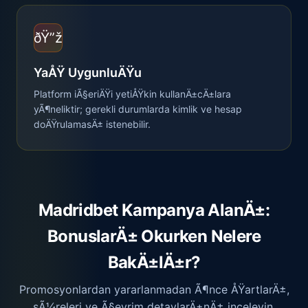
ðŸ”ž
YaÅŸ UygunluÄŸu
Platform iÃ§eriÄŸi yetiÅŸkin kullanÄ±cÄ±lara
yÃ¶neliktir; gerekli durumlarda kimlik ve hesap
doÄŸrulamasÄ± istenebilir.
Madridbet Kampanya AlanÄ±:
BonuslarÄ± Okurken Nelere
BakÄ±lÄ±r?
Promosyonlardan yararlanmadan Ã¶nce ÅŸartlarÄ±,
sÃ¼releri ve Ã§evrim detaylarÄ±nÄ± inceleyin.