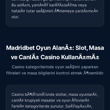
Bu adÄ±m, yanlÄ±ÅŸ karÅŸÄ±laÅŸma veya
hatalÄ± tutar seÃ§imini Ã¶nlemeye yardÄ±mcÄ±
olur.
Madridbet Oyun AlanÄ±: Slot, Masa
ve CanlÄ± Casino KullanÄ±mÄ±
Casino kategorilerinde oyun seÃ§imi yaparken
filtreleri ve masa bilgilerini kontrol etmek Ã¶nemlidir.
Casino bÃ¶lÃ¼mÃ¼nde slotlar, masa oyunlarÄ±,
canlÄ± krupiyeli masalar ve oyun ÅŸovlarÄ±
farklÄ± kategorilerde sunulur. SaÄŸlayÄ±cÄ±,