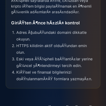
ÅŸÃ¼pheli sayfalarda ÅŸifre, cÃ¼zdan veya
kripto iÅŸlem bilgisi paylaÅŸmamak en Ã¶nemli
gÃ¼venlik adÄ±mlarÄ± arasÄ±ndadÄ±r.
GiriÅŸten Ã¶nce hÄ±zlÄ± kontrol
Adres Ã§ubuÄŸundaki domaini dikkatle
okuyun.
HTTPS kilidinin aktif olduÄŸundan emin
olun.
Eski veya ÅŸÃ¼pheli baÄŸlantÄ±lar yerine
gÃ¼ncel yÃ¶nlendirmeyi tercih edin.
KiÅŸisel ve finansal bilgilerinizi
doÄŸrulanmamÄ±ÅŸ formlara yazmayÄ±n.