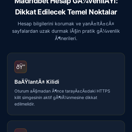
Madridbet Hesap GÃ¼venliÄŸi:
Dikkat Edilecek Temel Noktalar
Hesap bilgilerini korumak ve yanÄ±ltÄ±cÄ±
sayfalardan uzak durmak iÃ§in pratik gÃ¼venlik
Ã¶nerileri.
ðŸ”
BaÄŸlantÄ± Kilidi
Oturum aÃ§madan Ã¶nce tarayÄ±cÄ±daki HTTPS
kilit simgesinin aktif gÃ¶rÃ¼nmesine dikkat
edilmelidir.