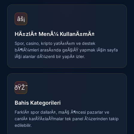
âš¡
HÄ±zlÄ± MenÃ¼ KullanÄ±mÄ±
Spor, casino, kripto yatÄ±rÄ±m ve destek
bÃ¶lÃ¼mleri arasÄ±nda geÃ§iÅŸ yapmak iÃ§in sayfa
iÃ§i alanlar dÃ¼zenli bir yapÄ± izler.
ðŸŽ¯
Bahis Kategorileri
FarklÄ± spor dallarÄ±, maÃ§ Ã¶ncesi pazarlar ve
canlÄ± karÅŸÄ±laÅŸmalar tek panel Ã¼zerinden takip
edilebilir.