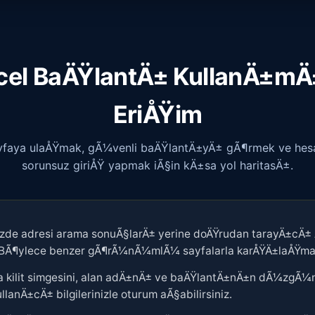
cel BaÄŸlantÄ± KullanÄ±m
EriÅŸim
yfaya ulaÅŸmak, gÃ¼venli baÄŸlantÄ±yÄ± gÃ¶rmek ve he
sorunsuz giriÅŸ yapmak iÃ§in kÄ±sa yol haritasÄ±.
nizde adresi arama sonuÃ§larÄ± yerine doÄŸrudan tarayÄ±c
 BÃ¶ylece benzer gÃ¶rÃ¼nÃ¼mlÃ¼ sayfalarla karÅŸÄ±laÅŸma i
ilit simgesini, alan adÄ±nÄ± ve baÄŸlantÄ±nÄ±n dÃ¼zgÃ¼n 
lanÄ±cÄ± bilgilerinizle oturum aÃ§abilirsiniz.