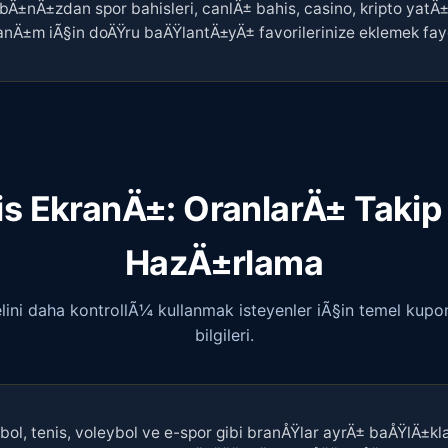
Ä±nÄ±zdan spor bahisleri, canlÄ± bahis, casino, kripto yat
lanÄ±m iÃ§in doÄŸru baÄŸlantÄ±yÄ± favorilerinize eklemek fay
is EkranÄ±: OranlarÄ± Takip
HazÄ±rlama
lini daha kontrollÃ¼ kullanmak isteyenler iÃ§in temel kupo
bilgileri.
, tenis, voleybol ve e-spor gibi branÅŸlar ayrÄ± baÅŸlÄ±klar a