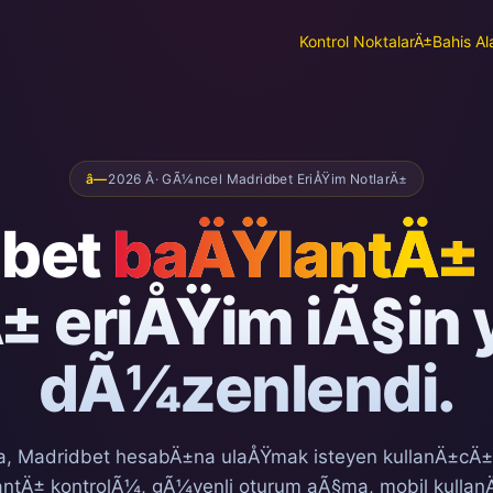
Kontrol NoktalarÄ±
Bahis A
â—
2026 Â· GÃ¼ncel Madridbet EriÅŸim NotlarÄ±
dbet
baÄŸlantÄ± 
± eriÅŸim iÃ§in 
dÃ¼zenlendi.
a, Madridbet hesabÄ±na ulaÅŸmak isteyen kullanÄ±cÄ±l
ntÄ± kontrolÃ¼, gÃ¼venli oturum aÃ§ma, mobil kulla