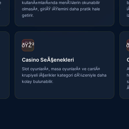
e
kullanÄ±mlarÄ±nda menÃ¼lerin okunabilir
b
e
olmasÄ±, giriÅŸ iÅŸlemini daha pratik hale
i
getirir.
i
ðŸŽ²
ð
Casino SeÃ§enekleri
Slot oyunlarÄ±, masa oyunlarÄ± ve canlÄ±
A
krupiyeli iÃ§erikler kategori dÃ¼zeniyle daha
h
kolay bulunabilir.
s
Ã