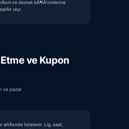
Ä±rÄ±m ve destek bÃ¶lÃ¼mlerine
dalÄ± olur.
 Etme ve Kupon
n ve pazar
ltÄ±nda listelenir. Lig, saat,