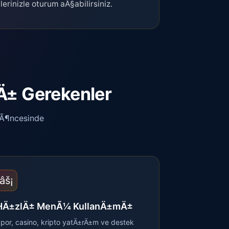
rinizle oturum aÃ§abilirsiniz.
Ä± Gerekenler
 Ã¶ncesinde
âš¡
HÄ±zlÄ± MenÃ¼ KullanÄ±mÄ±
por, casino, kripto yatÄ±rÄ±m ve destek