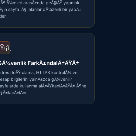
Ã¶lÃ¼mleri arasÄ±nda geÃ§iÅŸ yapmak
Ã§in sayfa iÃ§i alanlar dÃ¼zenli bir yapÄ±
zler.
Ÿ›¡ï¸
GÃ¼venlik FarkÄ±ndalÄ±ÄŸÄ±
dres doÄŸrulama, HTTPS kontrolÃ¼ ve
esap bilgilerini yalnÄ±zca gÃ¼venilir
ayfalarda kullanma alÄ±ÅŸkanlÄ±ÄŸÄ± Ã¶ne
§Ä±karÄ±lÄ±r.