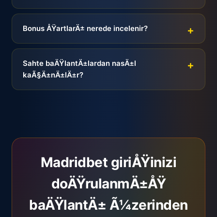
Bonus ÅŸartlarÄ± nerede incelenir?
Sahte baÄŸlantÄ±lardan nasÄ±l
kaÃ§Ä±nÄ±lÄ±r?
Madridbet giriÅŸinizi
doÄŸrulanmÄ±ÅŸ
baÄŸlantÄ± Ã¼zerinden