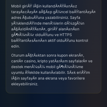
Mobil giriÅŸ iÃ§in kullandÄ±ÄŸÄ±nÄ±z
tarayÄ±cÄ±yÄ± aÃ§Ä±p gÃ¼ncel baÄŸlantÄ±yÄ±
adres Ã§ubuÄŸuna yazabilirsiniz. Sayfa
yÃ¼klendiÄŸinde menÃ¼lerin dÃ¼zgÃ¼n
aÃ§Ä±ldÄ±ÄŸÄ±nÄ±, giriÅŸ alanÄ±nÄ±n
gÃ¶rÃ¼nÃ¼r olduÄŸunu ve HTTPS
baÄŸlantÄ±sÄ±nÄ±n aktif olduÄŸunu kontrol
edin.
Oturum aÃ§tÄ±ktan sonra kupon ekranÄ±,
canlÄ± casino, kripto yatÄ±rÄ±m sayfalarÄ± ve
destek menÃ¼sÃ¼ mobil gÃ¶rÃ¼nÃ¼me
uyumlu ÅŸekilde kullanÄ±labilir. SÄ±k eriÅŸim
iÃ§in sayfayÄ± ana ekrana veya favorilere
ekleyebilirsiniz.