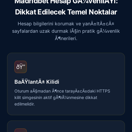
Madridbet Hesap GÃ¼venliÄŸi:
Dikkat Edilecek Temel Noktalar
Hesap bilgilerini korumak ve yanÄ±ltÄ±cÄ±
sayfalardan uzak durmak iÃ§in pratik gÃ¼venlik
Ã¶nerileri.
ðŸ”
BaÄŸlantÄ± Kilidi
Oturum aÃ§madan Ã¶nce tarayÄ±cÄ±daki HTTPS
kilit simgesinin aktif gÃ¶rÃ¼nmesine dikkat
edilmelidir.