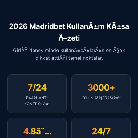
2026 Madridbet KullanÄ±m KÄ±sa
Ã–zeti
GiriÅŸ deneyiminde kullanÄ±cÄ±larÄ±n en Ã§ok
dikkat ettiÄŸi temel noktalar.
7/24
3000+
BAÄžLANTI
OYUN Ä°Ã‡ERÄ°ÄžÄ°
KONTROLÃœ
4.8â˜…
24/7