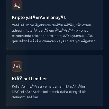
â‚¿
Kripto yatÄ±rÄ±m onayÄ±
YatÄ±rÄ±m ve Ã§ekimde doÄŸru aÄŸÄ±, cÃ¼zdan
adresini, tutarÄ± ve iÅŸlem Ã¶zÃ¼nÃ¼ (tx) onay
ekranÄ±nda tekrar kontrol edin; aÄŸ uyumsuzluÄŸu
geri dÃ¶nÃ¼ÅŸÃ¼ olmayan kayÄ±plara yol aÃ§abilir.
â±ï¸
KiÅŸisel Limitler
KullanÄ±m sÃ¼resi ve harcama miktarÄ± iÃ§in
kiÅŸisel sÄ±nÄ±rlar belirlemek daha dengeli bir
deneyim saÄŸlar.