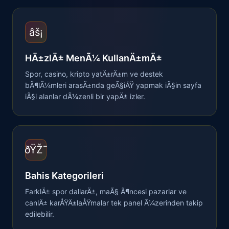
âš¡
HÄ±zlÄ± MenÃ¼ KullanÄ±mÄ±
Spor, casino, kripto yatÄ±rÄ±m ve destek
bÃ¶lÃ¼mleri arasÄ±nda geÃ§iÅŸ yapmak iÃ§in sayfa
iÃ§i alanlar dÃ¼zenli bir yapÄ± izler.
ðŸŽ¯
Bahis Kategorileri
FarklÄ± spor dallarÄ±, maÃ§ Ã¶ncesi pazarlar ve
canlÄ± karÅŸÄ±laÅŸmalar tek panel Ã¼zerinden takip
edilebilir.